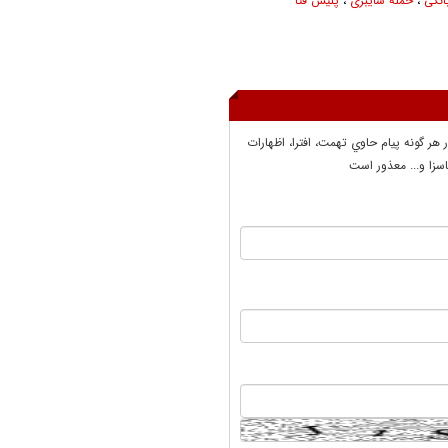
انکی
،
حمله سایبری
،
پلیس فتا
ر هر گونه پيام حاوي تهمت، افترا، اظهارات
سزا و... معذور است