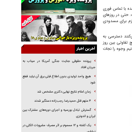
راننده مست به قانون می‌خندد
د تومان از وجوه سرقت‌شده با تماس فوری
همه آقای دوربینی شده‌ایم!
. حتی در روزهای
لازم برای مسدودی
قصه ناتمام سرویس مدارس
آیا مقاومت فلسطین خلع‌سلاح می‌شود؟
‌کنند دسترسی به
الگوی وحدت‌آفرین در ادراک سیاست خارجی
 تفاوتی بین روز
نیم وجوه را نجات
آخرین اخبار
گفتگوی دکتر اخوان مدیرمسئول روزنامه جوان با
برنامه تلویزیونی «نبرد هرمز»
پرونده حقوقی جنایت جنگی آمریکا در میناب به
امام حسین (ع) کشته سیرت‌های عصر جاهلی شد
جریان افتاد
فریاد‌ها و ناله‌های دوستان مبارزدلم را آتش می‌زد
هیچ واحد تولیدی بدون اطلاع قبلی برق آن نیاید قطع
شود
زمان اعلام نتایج نهایی دکتری مشخص شد
۴ متهم قتل حمیدرضا رجب‌زاده دستگیر شدند
گسترش تبادل بورسیه و اجرای دوره‌های مشترک بین
ایران و اندونزی
یک کشته و ۱۲ مسموم بر اثر مصرف مشروبات الکلی در
نیشابور