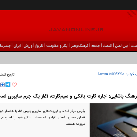
|
|
|
|
|
|
|
|
|
ست
بين‌الملل
اقتصاد
جامعه
فرهنگ‌و‌هنر
ایثار و مقاومت
تاریخ
ورزش
ايران
چندرسان
 کوتاه:
تاریخ انتشا
هنگ پاشایی: اجاره کارت بانکی و سیم‌کارت، آغاز یک جرم سایبری اس
رئیس مرکز امداد و فوریت‌های سایبری پلیس فتا، با هشدار درباره
فضای مجازی گفت: افرادی که حساب بانکی خود را اجاره می‌د
مربوطه هستند.