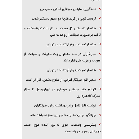
دستگیری سارقان حرفه‌ای اماکن خصوصی
گردنبند قاپی در کریمخان/ دو متهم دستگیر شدند
هشدار دادستان کل نسبت به اظهارات تفرقه‌افکنانه و
تاکید بر ضرورت صیانت از وحدت ملی
هشدار نسبت به وقوع تندباد در تهران
خبرنگاران در خط مقدم روایت حقیقت و صیانت از
هویت و عزت ملی قرار دارند
هشدار نسبت به وفوع تندباد در تهران
مخبر: قلمِ خبرنگارِ ایرانی، از سلاح دشمن، کارا تر است
انهدام باند جاعلان حرفه‌ای در تهران؛جعل ۴ هزار
مدرک کلاهبرداری
توئیت قابل تامل وزیر بهداشت برای خبرنگاران
جهانگیر: جنایت‌های دشمن بی‌پاسخ نخواهد ماند
پیش‌بینی وضعیت جوی ۵ روز آینده؛ موج جدید
ناپایداری جوی در راه است