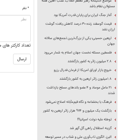
مواضع حکیمانه رهبر معظم انقلاب، نصب العین همه
مسئولان نظام باشد
* نظر
آغاز جنگ ایران برای پایان قدرت آمریکا بود
قیمت گوسفند زنده ۳۰ درصد کاهش یافت؛ گوشت
ارزان نشد
اربعین حسینی؛ یکی از بزرگ‌ترین تجمع‌های سالانه
جهان
تعداد کارکتر های م
فلسطین مسئله نخست جهان اسلام به شمار می‌رود
۲.۸ میلیون زائر به کشور بازگشتند
خروج بازار اوراق امریکا از فرمان فدرال رزرو
۱.۸میلیون زائر اربعین به کشور بازگشتند
۲۱ عامل موساد و ۴ عضو باند‌های مسلح بازداشت
شدند
فرهنگ با بخشنامه و نگاه قیم‌مآبانه اصلاح نمی‌شود
بازگشت یک میلیون و ۹۷۴ هزار زائر اربعین به کشور
توطئه علیه دولت اسپانیا؟!
گزینه استقلال راهی گل گهر شد
البرز، الگوی تاب‌آوری ملی و شتاب در مسیر توسعه