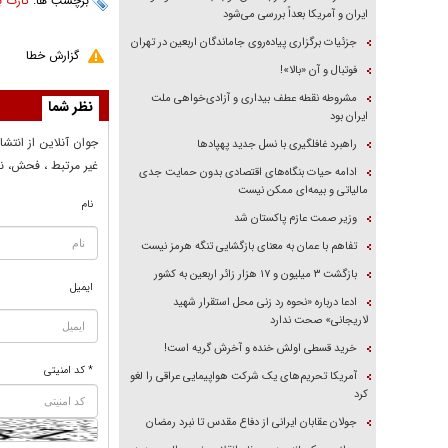
برچسب ها:
کارت ب
ایران و آمریکا بعداً بررسی می‌شود
جزئیات برگزاری پیاده‌روی جاماندگان اربعین در تهران
گزارش خطا
فوتبال و آن «بالا»!
مشروطه نقطه عطف بیداری و آزادی‌خواهی ملت
نظر شما
ایران بود
جوان آنلاين از انتشا
راهبرد غافلگیری با نسل جدید پهپاد‌ها
غير مرتبط ، فحش، نا
ادامه حیات بنگاه‌های اقتصادی بدون حمایت جدی
مالیاتی و بیمه‌ای ممکن نیست
نام
وزیر صمت عازم پاکستان شد
تفاهم با عمان به معنای بازگشایی تنگه هرمز نیست
بازگشت ۳ میلیون و ۱۷ هزار زائر اربعین به کشور
ایمیل
ادعا درباره «نحوه رد زنی محل استقرار شهید
لاریجانی» صحت ندارد
خرید قسطی اولش خنده و آخرش گریه است!
* کد امنیتی
آمریکا تحریم‌های یک شرکت هواپیمایی عراقی را لغو
کرد
جولان عقابان ایرانی از دفاع مقدس تا نبرد رمضان