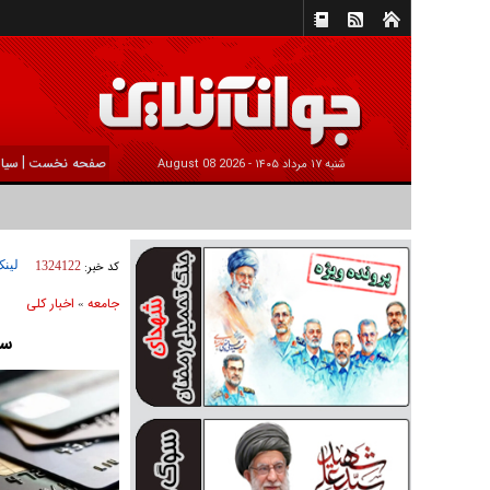
|
صفحه نخست
سیا
شنبه ۱۷ مرداد ۱۴۰۵ -
2026 August 08
لینک
کد خبر:
1324122
جامعه
اخبار كلی
»
سر