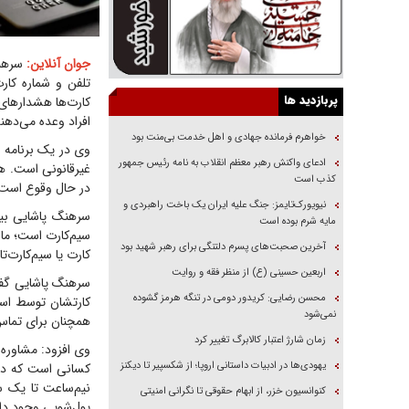
جوان آنلاین:
سرهنگ
تلفن و شماره کار
پربازدید ها
کارت‌ها هشدارهای ل
افراد وعده می‌دهند که در خانه 
خواهرم فرمانده جهادی و اهل خدمت بی‌منت بود
وی در یک برنامه ت
ادعای واکنش رهبر معظم انقلاب به نامه رئیس جمهور
غیرقانونی است. هرج
کذب است
در حال وقوع است
نیویورک‌تایمز: جنگ علیه ایران یک باخت راهبردی و
سرهنگ پاشایی بیا
مایه شرم بوده است
سیم‌کارت است؛ ما 
آخرین صحبت‌های پسرم دلتنگی برای رهبر شهید بود
کارت یا سیم‌کارت‌تا
اربعین حسینی (ع) از منظر فقه و روایت
سرهنگ پاشایی گفت
محسن رضایی: کریدور دومی در تنگه هرمز گشوده
نمی‌شود
همچنان برای تما
زمان شارژ اعتبار کالابرگ تغییر کرد
وی افزود: مشاوره 
یهودی‌ها در ادبیات داستانی اروپا؛ از شکسپیر تا دیکنز
کسانی است که در 
نیم‌ساعت تا یک 
کنوانسیون خزر، از ابهام حقوقی تا نگرانی امنیتی
پول‌شویی وجود دار