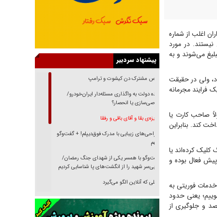
ان اغلب از شماره
نیستند. در مورد
بلیغ می‌شوند و به
پیشنهاد سردبیر
ود، ولی در حقیقت
رقص مشترک دن کیشوت و ترامپ
یک فرایند مجرمانه
دنده دولت به واگذاری مسئله‌دار ایران‌خودرو/
خصوصی‌سازی یا انحصار؟
اً صاحب کارت یا
غریزه‌ی بقا و آقای باقی و رفقا
خت کند. بنابراین
جراحی‌های زیبایی با مدرک فوق‌دیپلم! + گفت‌وگو
با متهم
لیک کرده‌اند یا
گفت‌وگو با همسر یکی از شهدای جنگ رمضان/
حسابشان برداشت شده است. شماره ۰۹۶۳۸۰ از سال‌ها پیش فعال بوده و
پیکر بی‌سر شهید را از انگشت‌های پا شناسایی کردیم
نسلی که آنلاین الگو می‌گیرد
 خدمات فوریتی به
وییم؛ یعنی حدود
گفت‌وگو با آیت‌الله جاودان/ جفای مخالفان مکانت
د و جلوگیری از
معنوی رهبر شهید را ارتقا می‌داد