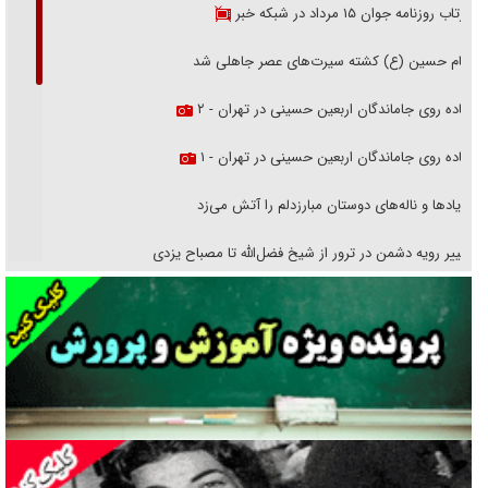
بازتاب روزنامه جوان ۱۵ مرداد در شبکه خبر
امام حسین (ع) کشته سیرت‌های عصر جاهلی شد
پیاده روی جاماندگان اربعین حسینی در تهران - ۲
پیاده روی جاماندگان اربعین حسینی در تهران - ۱
فریاد‌ها و ناله‌های دوستان مبارزدلم را آتش می‌زد
تغییر رویه دشمن در ترور از شیخ فضل‌الله تا مصباح یزدی
خرید قسطی اولش خنده و آخرش گریه است!
فوتبال و آن «بالا»!
راهبرد غافلگیری با نسل جدید پهپاد‌ها
جنجال پزشکان تقلبی در صنعت زیبایی