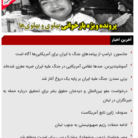
یهودی‌ها در ادبیات داستانی اروپا؛ از شکسپیر تا دیکنز
گفت‌وگو با خواهر یکی از شهدای جنگ رمضان/ خواهرم فرمانده جهادی و
اهل خدمت بی‌منت بود
جزئیات شکنجه‌هایم فراتر از آن است که در بیان بگنجد!
آخرین اخبار
گزارش «جوان» از قوانین سخت‌گیرانه ۶ قاره در برابر یورش به پاسگاه‌های
جانسون: ترامپ از پیامد‌های جنگ با ایران برای آمریکایی‌ها آگاه است
پلیس
آسوشیتدپرس: صد‌ها نظامی آمریکایی در جنگ علیه ایران ضربه مغزی شده‌اند
تحلیل ابعاد پیام رهبر انقلاب به حزب‌الله/ مقاومت نقشه راه آینده غرب آسیا
برنی سندرز: جنگ علیه ایران بر پایه یک دروغ آغاز شد
درخواست عفو بین‌الملل و دیده‌بان حقوق بشر برای تحقیق درباره حمله به
خبرنگاران در لبنان
مدودف: ژاپن تابع آمریکاست
ادامه حملات رژیم صهیونیستی به جنوب لبنان
مصر خواستار تدوین چشم‌انداز مشترک عربی برای امنیت منطقه شد