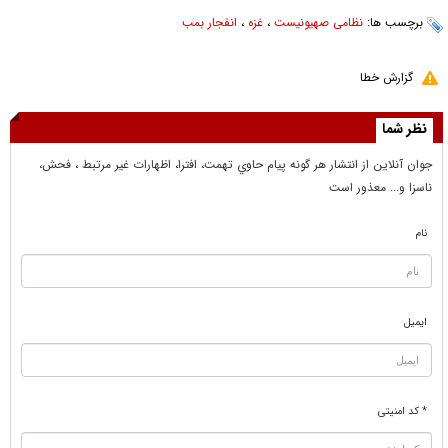
برچسب ها:
نظامی صهیونیست
،
غزه
،
انفجار بمب
گزارش خطا
نظر شما
جوان آنلاين از انتشار هر گونه پيام حاوي تهمت، افترا، اظهارات غير مرتبط ، فحش،
ناسزا و... معذور است
نام
ایمیل
* کد امنیتی