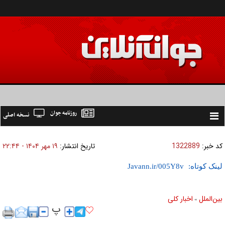
روزنامه جوان
نسخه اصلی
Toggle
navigation
کد خبر:
1322889
تاریخ انتشار:
۱۹ مهر ۱۴۰۴ - ۲۲:۴۴
لینک کوتاه:
بين‌الملل
اخبار كلی
»