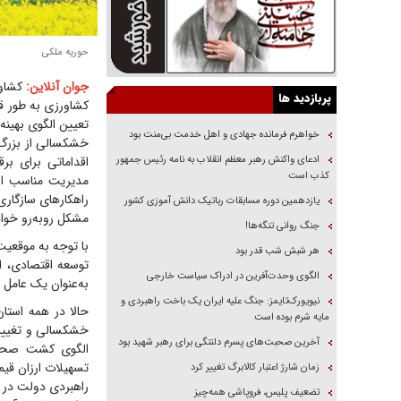
حوریه ملکی
جوان آنلاین:
کشاور
پربازدید ها
کشاورزی به طور قا
تعیین الگوی بهینه
خواهرم فرمانده جهادی و اهل خدمت بی‌منت بود
خشکسالی از بزرگ‌
ادعای واکنش رهبر معظم انقلاب به نامه رئیس جمهور
اقداماتی برای ب
کذب است
مدیریت مناسب ار
راهکار‌های سازگار
یازدهمین دوره مسابقات رباتیک دانش آموزی کشور
مشکل روبه‌رو خوا
جنگ روانی تنگه‌ها!
با توجه به موقعیت
هر شبش شب قدر بود
توسعه اقتصادی، ا
الگوی وحدت‌آفرین در ادراک سیاست خارجی
به‌عنوان یک عامل 
نیویورک‌تایمز: جنگ علیه ایران یک باخت راهبردی و
حالا در همه استان
مایه شرم بوده است
خشکسالی و تغییرات
آخرین صحبت‌های پسرم دلتنگی برای رهبر شهید بود
الگوی کشت صحبت م
تسهیلات ارزان قی
زمان شارژ اعتبار کالابرگ تغییر کرد
راهبردی دولت در ب
تضعیف پلیس، فروپاشی همه‌چیز