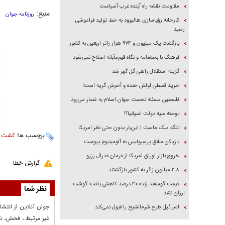
مقاومت نقشه راه آینده غرب آسیاست
منبع:
روزنامه جوان
کارخانه رؤیاسازی هالیوود به خط تولید فراموشی
رسید
بازگشت یک میلیون و ۹۷۴ هزار زائر اربعین به کشور
فرهنگ با بخشنامه و نگاه قیم‌مآبانه اصلاح نمی‌شود
گزینه استقلال راهی گل گهر شد
خرید قسطی اولش خنده و آخرش گریه است!
فلسطین مسئله نخست جهان اسلام به شمار می‌رود
توطئه علیه دولت اسپانیا؟!
تنگه ملک ماست | این‌بار بدون حتی نظر امریکا
برچسب ها:
کشت
،
بازیکن سابق پرسپولیس به آلومینیوم پیوست
خروج بازار اوراق امریکا از فرمان فدرال رزرو
گزارش خطا
۲.۸ میلیون زائر به کشور بازگشتند
قیمت گوسفند زنده ۳۰ درصد کاهش یافت؛ گوشت
نظر شما
ارزان نشد
جوان آنلاين از انتشا
اسرائیل طرح شرم‌الشیخ را قبول نمی‌کند
غير مرتبط ، فحش، نا