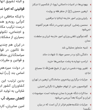
و البته تشویق آنها 
یهودی‌ها در ادبیات داستانی اروپا؛ از شکسپیر تا دیکنز
قوانینی که اجرا نم
اربعین حسینی (ع) از منظر فقه و روایت
با اینکه مناطقی در 
رایزنی وزیر امور خارجه ایتالیا با عراقچی
کم‌آبی روبه‌رو ه
محسن رضایی: کریدور دومی در تنگه هرمز گشوده
درست ترکیب مکانی 
نمی‌شود
و اجتماعی، تکنول
گفت‌وگوی تلفنی وزرای امور خارجه ایران و سلطنت
بسیاری از مشکلات
عمان
در ایران هم چندی
تنبیه متجاوز عملیاتی شد
۵۰ تاکنون در ق
سیاستگذاری متناقض
دلتنگی نکرد و در مسیر جهاد تا شهادت ماند
و قوانین و مقررات
ترامپ دوباره به پشت میانجی‌ها خزید
تغییر رویه دشمن در ترور از شیخ فضل‌الله تا مصباح
اساس بند (ب) تبصـره ۸ این قانون، وزارت جهاد کشاورزی مکلف به ابلاغ 
یزدی
جزئیات برگزاری پیاده‌روی جاماندگان اربعین در تهران
کشاورزان کشور اب
کنوانسیون خزر، از ابهام حقوقی تا نگرانی امنیتی
شایانی به تولید ا
مذاکرات تنگه هرمز با عمان دوجانبه است؛ موضوعات
ایران و آمریکا بعداً بررسی می‌شود
کاهش مصرف آب و 
جزئیات شکنجه‌هایم فراتر از آن است که در بیان
امین صابریان، کار
بگنجد!