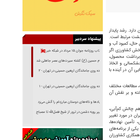
ارد. رشد پایدار
ی کشت مرتبط است.
پیشنهاد سردبیر
 حال، کمبود آب و
بخش کشاورزی اگر
بازتاب روزنامه جوان ۱۵ مرداد در شبکه خبر
 برداشت محصول،
امام حسین (ع) کشته سیرت‌های عصر جاهلی شد
شکسالی و اتخاذ
ی آن در آینده با
پیاده روی جاماندگان اربعین حسینی در تهران - ۲
ت، مطالعات مختلف
پیاده روی جاماندگان اربعین حسینی در تهران - ۱
خته و بر نقش آن
فریاد‌ها و ناله‌های دوستان مبارزدلم را آتش می‌زد
 هم چالش کم‌آبی،
تغییر رویه دشمن در ترور از شیخ فضل‌الله تا مصباح
ان در مورد تغییر
یزدی
تأمین نهاده‌ها،
ی از برنامه‌های
خرید قسطی اولش خنده و آخرش گریه است!
 همکاری کشاورزان
فوتبال و آن «بالا»!