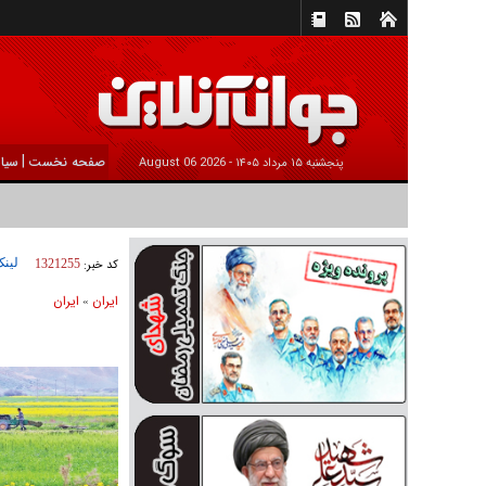
|
صفحه نخست
سیا
پنجشنبه ۱۵ مرداد ۱۴۰۵ -
2026 August 06
لینک
کد خبر:
1321255
ايران
ايران
»