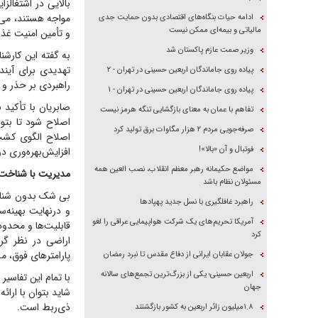
بالایی در اشتغالز
مواجه هستند، می‌
ادامه حیات بنگاه‌های اقتصادی بدون حمایت جدی
مالیاتی و بیمه‌ای ممکن نیست
و تأمین امنیت غذای
وزیر صمت عازم پاکستان شد
به گفته این کارشن
تهدیدی برای آیند
پیاده روی جاماندگان اربعین حسینی در تهران - ۲
راهبردی بر حذر و 
پیاده روی جاماندگان اربعین حسینی در تهران - ۱
صابریان با تأکید
تفاهم با عمان به معنای بازگشایی تنگه هرمز نیست
اصلاح شود تا بتو
صرفه‌جویی مردم ۲ هزار مگاوات برق تولید کرد
اصلاح الگوی کشت
فوتبال و آن «بالا»!
افزایش‌بهره‌وری 
مواضع حکیمانه رهبر معظم انقلاب، نصب العین همه
مدیریت با شناخت 
مسئولان نظام باشد
بی شک بدون شناخت
راهبرد غافلگیری با نسل جدید پهپاد‌ها
و درنهایت بهینه‌
آمریکا تحریم‌های یک شرکت هواپیمایی عراقی را لغو
قابلیت‌ها و محدو
کرد
پارامتر‌های فوق، 
جولان عقابان ایرانی از دفاع مقدس تا نبرد رمضان
اربعین حسینی؛ یکی از بزرگ‌ترین تجمع‌های سالانه
با تمام این تفاسی
جهان
شاید بتوان با ارائ
ذی‌ربط است.
۱.۸میلیون زائر اربعین به کشور بازگشتند