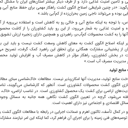
ایی و تأمین امنیت غذایی دارد و از طرف دیگر بیشتر استان‌های ایران با مشکل 
گوید: «در چنین شرایطی اصلاح الگوی کشت راهکار مهمی برای حفظ منابع آبی و
ی بوده و می‌تواند ناجی زمینِ بحران‌زده از کم‌آبی باشد.»
اس، با توجه به اینکه منابع آبی و خاکی رو به کاهش است و استفاده بی‌رویه از
ه و امنیت غذایی به شمار می‌رود، از این رو باید کشاورزان را از کاشت محصولا
آنها را به کشت محصولات کم‌آب‌بر، راهبردی و همچنین دارای زنجیره ارزش تشویق 
 بر اینکه اصلاح الگوی کشت به معنای کاهش وسعت کشت نیست و باید این با
ان از پشتیبانی مشارکت همگانی برای تحقق این راهبرد کمک گرفت، تصریح می
 در بخش کشاورزی، راهکار مؤثر در کاهش مصرف آب و افزایش تولید محصو
در مدیریت مصرف آب است.»
منابع تولید
 منابع تولید، مدیریت آنها امکان‌پذیر نیست. مطالعات خاک‌شناسی مبنای مطال
سازی الگوی کشت محصولات کشاورزی است. آنطور که کارشناسان می‌گویند، تنا
دیت‌های اراضی برای کشت یک محصول کشاورزی است. در تناسب اراضی، خاک، اق
اراضی در نظر گرفته می‌‎شود، گرچه در تعیین الگوی کشت نگاهی همه جانبه به مسائل و
مسائل اقتصادی و اجتماعی نیز دارای اهمیت است.
ر و در کمال تأسف، تاکنون اهرم و ضمانت اجرایی در رابطه با مطالعات الگوی کشت 
ه توصیه‌های فنی زمینه را برای اجرای آن فراهم کرد، کما اینکه این امر نیازمند مشار