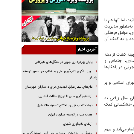
راهبرد غافلگیری با نسل جدید پهپاد‌ها
جنجال پزشکان تقلبی در صنعت زیبایی
ند، اما آنها هم با
به‌منظور مدیریت
یهودی‌ها در ادبیات داستانی اروپا؛ از شکسپیر تا
دی، عوامل فرهنگی
دیکنز
شده و به کمک آن
گفت‌وگو با خواهر یکی از شهدای جنگ رمضان/
خواهرم فرمانده جهادی و اهل خدمت بی‌منت بود
آخرین اخبار
هینه کشت از دهه
جزئیات شکنجه‌هایم فراتر از آن است که در بیان
صادی، اجتماعی و
بگنجد!
پایان بهره‌برداری چوبی در جنگل‌های هیرکانی
ایی در راهکار‌ها
گزارش «جوان» از قوانین سخت‌گیرانه ۶ قاره در
البرز، الگوی تاب‌آوری ملی و شتاب در مسیر توسعه
برابر یورش به پاسگاه‌های پلیس
پایدار
ال ۱۴۰۱ مصوب جلسه علنی ۲۵ اسفند سال ۱۴۰۰مجلس شورای اسلامی و بر
تحلیل ابعاد پیام رهبر انقلاب به حزب‌الله/ مقاومت
دام‌های بیمار عراق، تهدیدی برای دامداران خوزستان
نقشه راه آینده غرب آسیا
از تنظیم گری مالی تا توزیع عدالت اعتباری
هم رونمایی و برای سال زراعی به
ران خشکسالی کمک
نجات تالاب انزلی با افتتاح تصفیه خانه شرق
همت ملی در توسعه مدارس ایران
ارتقای تاب‌آوری شهری
مار می‌آید و سهم
ماندگاری خدمات جهادی در گرو تسهیل‌گری و