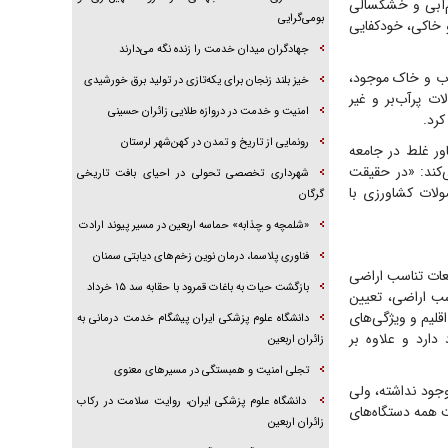
کم‌آبی و خشکسالی
بومی‌گرایی
 خاکی، خودکفایی
جهادگران میدان خدمت را زنده نگه می‌دارند
 آب و خاک موجود،
خیز بلند زنجان برای یکه‌تازی در تولید برق خورشیدی
ت پرآب‌بر و غیر
امنیت و خدمت در دروازه طلایی زائران حسینی
کرد.
رونمایی از تاریخ و تمدن در کهن‌شهر لرستان
ور غلط در جامعه
‌کند: «در حقیقت
شهرداری تخصصی تحولی در احیای بافت تاریخی
لات کشاورزی با
گرگان
«شلمچه و چذابه» حماسه اربعین در مسیر پیوند ارادت
فناوری پلاسما، درمان نوین زخم‌های دیابتی سمنان
عات تناسب اراضی
بازگشت حیات به باغات قمرود با حقابه سد ۱۵ خرداد
سب اراضی، تعیین
لیم و ویژگی‌های
دانشگاه علوم پزشکی ایران پیشگام خدمت درمانی به
جود دارد و علاوه بر
زائران اربعین
تجلی امنیت و همبستگی در مسیر‌های معنوی
وجود نداشته، ولی
دانشگاه علوم پزشکی ایران، روایت سلامت در رکاب
کت همه دستگاه‌های
زائران اربعین