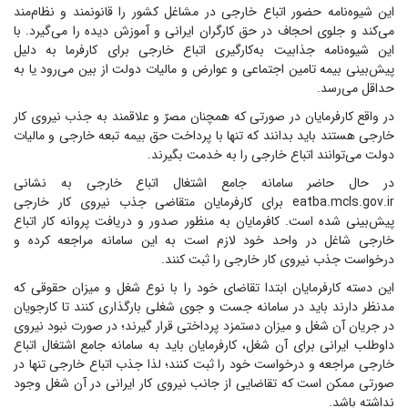
این شیوه‌نامه حضور اتباع خارجی در مشاغل کشور را قانونمند و نظام‌مند
می‌کند و جلوی احجاف در حق کارگران ایرانی و آموزش دیده را می‌گیرد. با
این شیوه‌نامه جذابیت به‌کارگیری اتباع خارجی برای کارفرما به دلیل
پیش‌بینی بیمه تامین اجتماعی و عوارض و مالیات دولت از بین می‌رود یا به
حداقل می‌رسد.
در واقع کارفرمایان در صورتی که همچنان مصرّ و علاقمند به جذب نیروی کار
خارجی هستند باید بدانند که تنها با پرداخت حق بیمه تبعه خارجی و مالیات
دولت می‌توانند اتباع خارجی را به خدمت بگیرند.
در حال حاضر سامانه جامع اشتغال اتباع خارجی به نشانی
eatba.mcls.gov.ir برای کارفرمایان متقاضی جذب نیروی کار خارجی
پیش‌بینی شده است. کافرمایان به منظور صدور و دریافت پروانه کار اتباع
خارجی شاغل در واحد خود لازم است به این سامانه مراجعه کرده و
درخواست جذب نیروی کار خارجی را ثبت کنند.
این دسته کارفرمایان ابتدا تقاضای خود را با نوع شغل و میزان حقوقی که
مدنظر دارند باید در سامانه جست و جوی شغلی بارگذاری کنند تا کارجویان
در جریان آن شغل و میزان دستمزد پرداختی قرار گیرند؛ در صورت نبود نیروی
داوطلب ایرانی برای آن شغل، کارفرمایان باید به سامانه جامع اشتغال اتباع
خارجی مراجعه و درخواست خود را ثبت کنند؛ لذا جذب اتباع خارجی تنها در
صورتی ممکن است که تقاضایی از جانب نیروی کار ایرانی در آن شغل وجود
نداشته باشد.