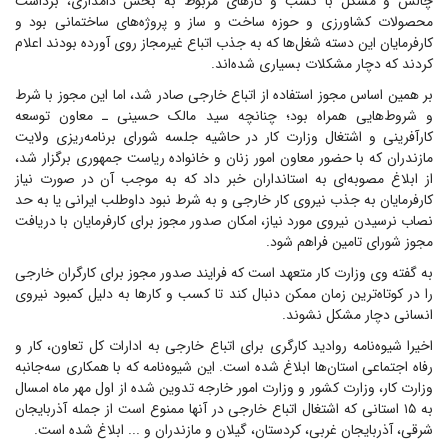
چالش و مشکل با کسب و کار‌های مربوط به بخش دامداری، برداشت
محصولات کشاورزی و حوزه ساخت و ساز و پروژه‌های ساختمانی بود و
کارفرمایان این دسته شغل‌ها که به جذب اتباع غیرمجاز روی آورده بودند اعلام
کردند که دچار مشکلات بسیاری شده‌اند.
بر همین اساس مجوز استفاده از اتباع خارجی صادر شد، اما این مجوز با شرط
و شروط‌هایی همراه بود؛ چنانچه سید مالک حسینی ـ معاون توسعه
کارآفرینی و اشتغال وزارت کار در حاشیه جلسه شورای برنامه‌ریزی ولایت
مازندران که با حضور معاون امور زنان و خانواده ریاست جمهوری برگزار شد،
از ابلاغ مصوبه‌ای به استانداران خبر داد که به موجب آن در صورت نیاز
کارفرمایان به جذب نیروی کار خارجی و به شرط نبود داوطلب ایرانی یا به حد
نصاب نرسیدن نیروی مورد نیاز، امکان صدور مجوز برای کارفرمایان با دریافت
مجوز شورای تامین فراهم شود.
به گفته وی وزارت کار متعهد است که فرایند صدور مجوز برای کارگران خارجی
را در کوتاه‌ترین زمان ممکن دنبال کند تا کسب و کار‌ها به دلیل کمبود نیروی
انسانی دچار مشکل نشوند.
اخیرا شیوه‌نامه روادید کارگری برای اتباع خارجی به ادارات کل تعاون، کار و
رفاه اجتماعی استان‌ها ابلاغ شده است. این شیوه‌نامه که با همکاری سه‌جانبه
وزارت کار، وزارت کشور و وزارت امور خارجه تدوین شده از اول مهر ماه امسال
به ۱۵ استانی که اشتغال اتباع خارجی در آنها ممنوع است از جمله آذربایجان
شرقی، آذربایجان غربی، کردستان، گیلان و مازندران و ... ابلاغ شده است.