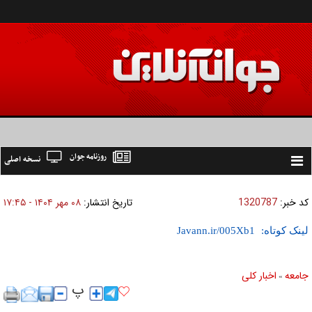
روزنامه جوان
نسخه اصلی
Toggle
navigation
کد خبر:
1320787
تاریخ انتشار:
۰۸ مهر ۱۴۰۴ - ۱۷:۴۵
لینک کوتاه:
جامعه
اخبار كلی
»