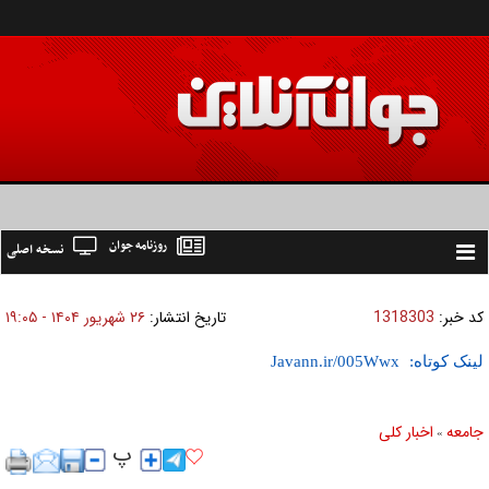
روزنامه جوان
نسخه اصلی
Toggle
navigation
کد خبر:
1318303
تاریخ انتشار:
۲۶ شهريور ۱۴۰۴ - ۱۹:۰۵
لینک کوتاه:
جامعه
اخبار كلی
»