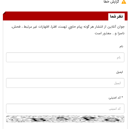
گزارش خطا
نظر شما
جوان آنلاين از انتشار هر گونه پيام حاوي تهمت، افترا، اظهارات غير مرتبط ، فحش،
ناسزا و... معذور است
نام
ایمیل
* کد امنیتی