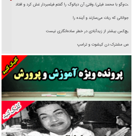
گفت‌وگو با محمد فیلی/ وقتی آن دیالوگ را گفتم فیلمبردار غش کرد و افتاد
نوجوانانی که ربات می‌سازند و آینده را
هیچ‌کس بیشتر از زیدآبادی در خطر ساده‌انگاری نیست
رقص مشترک دن کیشوت و ترامپ
دنده دولت به واگذاری مسئله‌دار ایران‌خودرو/ خصوصی‌سازی یا انحصار؟
غریزه‌ی بقا و آقای باقی و رفقا
جراحی‌های زیبایی با مدرک فوق‌دیپلم! + گفت‌وگو با متهم
گفت‌وگو با همسر یکی از شهدای جنگ رمضان/ پیکر بی‌سر شهید را از
انگشت‌های پا شناسایی کردیم
نسلی که آنلاین الگو می‌گیرد
گفت‌وگو با آیت‌الله جاودان/ جفای مخالفان مکانت معنوی رهبر شهید را