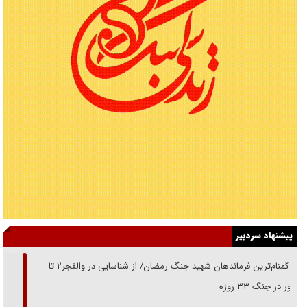
پیشنهاد سردبیر
از گمنام‌ترین فرماندهان شهید جنگ رمضان/ از شناسایی در والفجر۲ تا
حضور در جنگ ۳۳ روزه