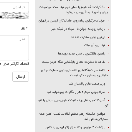
مذاکرات تنگه هرمز با عمان دوجانبه است؛ موضوعات
ایران و آمریکا بعداً بررسی می‌شود
جزئیات برگزاری پیاده‌روی جاماندگان اربعین در تهران
* نظر
بازتاب روزنامه جوان ۱۵ مرداد در شبکه خبر
اربعین؛ زبان مشترک قدم‌ها
فوتبال و آن «بالا»!
راهبرد غافلگیری با نسل جدید پهپاد‌ها
تفاهم با عمان به معنای بازگشایی تنگه هرمز نیست
تعداد کارکتر های م
ادامه حیات بنگاه‌های اقتصادی بدون حمایت جدی
مالیاتی و بیمه‌ای ممکن نیست
وزیر صمت عازم پاکستان شد
صرفه‌جویی مردم ۲ هزار مگاوات برق تولید کرد
آمریکا تحریم‌های یک شرکت هواپیمایی عراقی را لغو
کرد
مواضع حکیمانه رهبر معظم انقلاب، نصب العین همه
مسئولان نظام باشد
بازگشت ۳ میلیون و ۱۷ هزار زائر اربعین به کشور