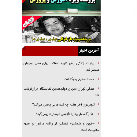
خرید قسطی اولش خنده و آخرش گریه است!
فوتبال و آن «بالا»!
راهبرد غافلگیری با نسل جدید پهپاد‌ها
جنجال پزشکان تقلبی در صنعت زیبایی
یهودی‌ها در ادبیات داستانی اروپا؛ از شکسپیر تا
دیکنز
آخرین اخبار
گفت‌وگو با خواهر یکی از شهدای جنگ رمضان/
خواهرم فرمانده جهادی و اهل خدمت بی‌منت بود
روایت زندگی رهبر شهید انقلاب برای نسل نوجوان
منتشر شد
جزئیات شکنجه‌هایم فراتر از آن است که در بیان
بگنجد!
محمد حقیقی درگذشت
گزارش «جوان» از قوانین سخت‌گیرانه ۶ قاره در
مصلی تهران میزبان دوازدهمین نمایشگاه ایران‌نوشت
برابر یورش به پاسگاه‌های پلیس
شد
تلویزیون آخر هفته چه فیلم‌هایی پخش می‌کند؟
«کارآگاه علوی» با «آژانس دوستی» برمی‌گردد
«خون و شمشیر» تلفیقی از واقعه عاشورا و جبهه
مقاومت است