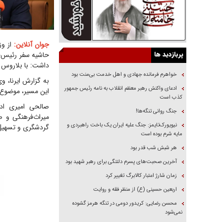
جوان آنلاین:
پربازدید ها
حاشیه سفر رئیس‌ج
داشت: با بلاروس ت
خواهرم فرمانده جهادی و اهل خدمت بی‌منت بود
به گزارش ایرنا، و
ادعای واکنش رهبر معظم انقلاب به نامه رئیس جمهور
این مسیر، موضوع 
کذب است
صالحی امیری ادا
جنگ روانی تنگه‌ها!
میراث‌فرهنگی و ص
نیویورک‌تایمز: جنگ علیه ایران یک باخت راهبردی و
گردشگری و تسهیل 
مایه شرم بوده است
هر شبش شب قدر بود
آخرین صحبت‌های پسرم دلتنگی برای رهبر شهید بود
زمان شارژ اعتبار کالابرگ تغییر کرد
اربعین حسینی (ع) از منظر فقه و روایت
محسن رضایی: کریدور دومی در تنگه هرمز گشوده
نمی‌شود