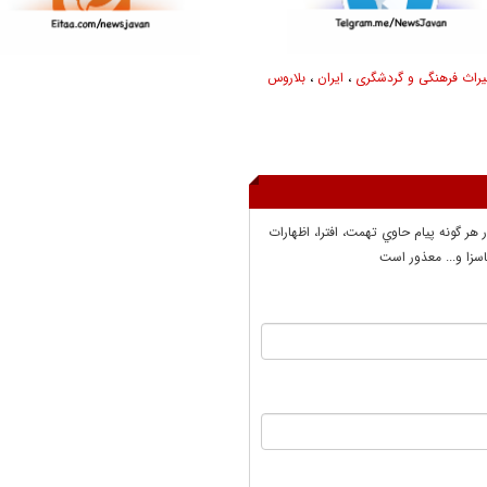
یراث فرهنگی و گردشگری
،
ایران
،
بلاروس
ر هر گونه پيام حاوي تهمت، افترا، اظهارات
سزا و... معذور است