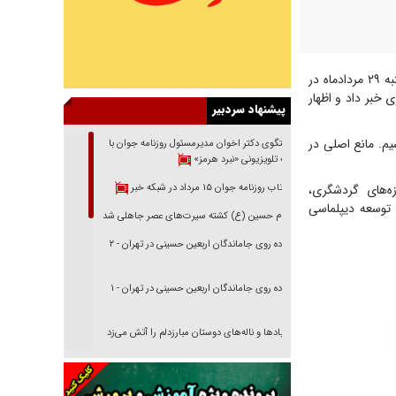
از وزارت میراث فرهنگی، گردشگری و صنایع دستی، سیدرضا صالحی‌امیری روز چهارشنبه ۲۹ مردادماه در
خبر داد و اظهار
پیشنهاد سردبیر
یم. مانع اصلی در
گفتگوی دکتر اخوان مدیرمسئول روزنامه جوان با
برنامه تلویزیونی «نبرد هرمز»
ه‌های گردشگری،
بازتاب روزنامه جوان ۱۵ مرداد در شبکه خبر
 توسعه دیپلماسی
امام حسین (ع) کشته سیرت‌های عصر جاهلی شد
پیاده روی جاماندگان اربعین حسینی در تهران - ۲
پیاده روی جاماندگان اربعین حسینی در تهران - ۱
فریاد‌ها و ناله‌های دوستان مبارزدلم را آتش می‌زد
تغییر رویه دشمن در ترور از شیخ فضل‌الله تا مصباح
یزدی