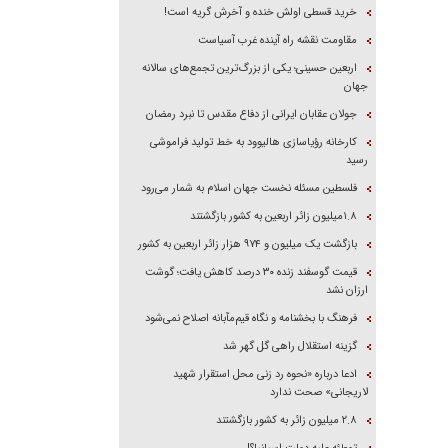
خرید قسطی اولش خنده و آخرش گریه است!
مقاومت نقشه راه آینده غرب آسیاست
اربعین حسینی؛ یکی از بزرگ‌ترین تجمع‌های سالانه
جهان
جولان عقابان ایرانی از دفاع مقدس تا نبرد رمضان
کارخانه رؤیاسازی هالیوود به خط تولید فراموشی
رسید
فلسطین مسئله نخست جهان اسلام به شمار می‌رود
۱.۸میلیون زائر اربعین به کشور بازگشتند
بازگشت یک میلیون و ۹۷۴ هزار زائر اربعین به کشور
قیمت گوسفند زنده ۳۰ درصد کاهش یافت؛ گوشت
ارزان نشد
فرهنگ با بخشنامه و نگاه قیم‌مآبانه اصلاح نمی‌شود
گزینه استقلال راهی گل گهر شد
ادعا درباره «نحوه رد زنی محل استقرار شهید
لاریجانی» صحت ندارد
۲.۸ میلیون زائر به کشور بازگشتند