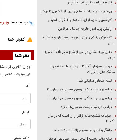
تضعیف پلیس، فروپاشی همه‌چیز
یهودی‌ها در ادبیات داستانی اروپا؛ از شکسپیر تا دیکنز
کنوانسیون خزر، از ابهام حقوقی تا نگرانی امنیتی
برچسب ها:
وزیر م
رایزنی وزیر امور خارجه ایتالیا با عراقچی
گفت‌وگوی تلفنی وزرای امور خارجه ایران و سلطنت
گزارش خطا
عمان
تغییر رویه دشمن در ترور از شیخ فضل‌الله تا مصباح
نظر شما
یزدی
دردسر همزمان آمریکا و اوکراین با ته کشیدن
جوان آنلاين از انتشا
موشک‌های پاتریوت
غير مرتبط ، فحش، نا
تنبیه متجاوز عملیاتی شد
نام
پیاده روی جاماندگان اربعین حسینی در تهران - ۲
پیاده روی جاماندگان اربعین حسینی در تهران - ۱
ترامپ دوباره به پشت میانجی‌ها خزید
ایمیل
جزئیات شکنجه‌هایم فراتر از آن است که در بیان
بگنجد!
دلتنگی نکرد و در مسیر جهاد تا شهادت ماند
* کد امنیتی
تنگه ملک ماست | این‌بار بدون حتی نظر امریکا