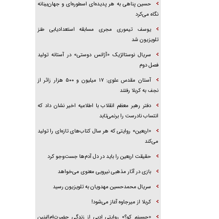
حسین پناهی به هر پدیده‌ای اسطوره‌ای و جهان‌بینانه
نگاه می‌کرد
یوسف تیموری مجری مسابقه استعدادیابی طنز
تلویزیون شد
سریال نوستالژیک «آژانس دوستی» در آستانه تولید
فصل دوم
آستان مقدس علوی: ۱۷ میلیون و ۵۰۰ هزار زائر از
نجف به کربلا رفتند
دفتر رهبر معظم انقلاب با اطلاعیه اخیر نشان داد که
انتساب نادرست را برنمی‌تابد
«اربعین» روایتی که هر سال کتاب‌های تازه‌ای را تولید
می‌کند
حقیقت اربعین را باید در دل آدم‌ها جست‌و‌جو کرد
بازی در آثار مذهبی نیرویی معنوی می‌خواهد
سریال محمدحسین مهدویان به تلویزیون رسید
کربلا از میرجاوه آغاز می‌شود!
«حسینم کو؟» روایتی ادبی از زندگی حضرت‌ام‌البنین