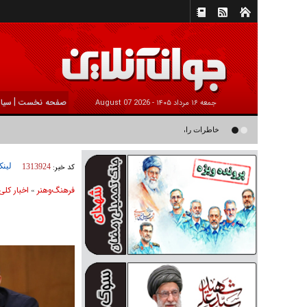
|
صفحه نخست
سیا
جمعه ۱۶ مرداد ۱۴۰۵ -
2026 August 07
خاطرات رامین ناصرنصیر از «پشت‌ کنکوری‌ها» و رضا داوودنژاد: رضا ک
لینک
کد خبر:
1313924
فرهنگ‌و‌هنر
اخبار كلی
»