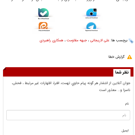
برچسب ها:
علی لاریجانی
،
جبهه مقاومت
،
همکاری راهبردی
گزارش خطا
نظر شما
جوان آنلاين از انتشار هر گونه پيام حاوي تهمت، افترا، اظهارات غير مرتبط ، فحش،
ناسزا و... معذور است
نام
ایمیل