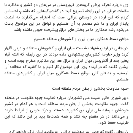
وی درباره تحرک برخی گروه‌های تروریستی در مرزهای دو کشور و مذاکره با
مقامات عراقی در این رابطه تصریح کرد: در گفت‌وگوهایی که داشتم، احساس
کردم که این اراده در دوستان عراقی است که احترام می‌گذارند به امنیت
پایدار ایران و ما هم مصمم به آن هستیم و توافق در این موضوع باعث
می‌شود رشد همکاری ما در بخش‌های عراق پیشرفت خوبی داشته باشد.
موافق بسط همکاری میان ایران و کشورهای منطقه هستیم
لاریجانی درباره پیشنهاد نشست میان ایران و کشورهای منطقه و عربی اظهار
کرد: وزیر خارجه کشورمان پیشنهادی داده بودند در این رابطه که البته قبلا
یعنی بعد از آتش‌بس میان ایران و عراق هم این مکانیزم مطرح بوده است و
ایشان گفتند که در آینده روی این موضوع کار کنیم و ما گفتیم که مخالف آن
نیستیم و به طور کلی موافق بسط همکاری میان ایران و کشورهای منطقه
هستیم.
جبهه مقاومت بخشی از بطن مردم منطقه است
دبیر شورای عالی امنیت ملی کشورمان درباره فعالیت جبهه مقاومت در منطقه
گفت: جبهه مقاومت بخشی از بطن مردم منطقه است و هر کدام در کشور
خودشان سرمایه ملی برای این کشورها هستند و درک خوبی از شرایط دارند
و می‌دانند در هر مقطع چه کنند و همه همت‌ها باید بر این باشد که این
ظرفیت حفظ شود.
لاریجانی گفت که عصر روز سه‌شنبه عراق را به مقصد لبنان ترک خواهد کرد.