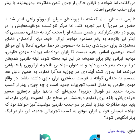
می‌گفتند، اما شواهد و قرائن حاکی از جدی شدن مذاکرات لیدزیونایتد با اینتر
برای جذب طارمی است.
طارمی تابستان سال گذشته با پرونده‌ای موفق از پورتو راهی اینتر شد تا
حضور در سری‌آ را نیز تجربه کند، اما هرگز نتوانست موفقیت‌هایش را در
پورتو در اینتر تکرار کند و همین مسئله او را مجاب کرد به جدایی؛ تصمیمی که
اینتر نیز باتوجه به رقم دستمزد مهاجم ایرانی خود، برای آزادسازی فضای
دستمزد‌ها برای خرید‌های جدید به خصوص در خط میانی، کاملاً با آن موافق
است. برهمین اساس بعید نیست تا پایان مردادماه، پرونده مهدی طارمی،
مهاجم ایرانی اینتر برای همیشه در این تیم بسته شود، البته طارمی همچنان
در تمرینات اینتر حضور دارد و به عنوان مهاجمی باتجربه نراتزوری را همراهی
می‌کند، اما بدون شک آینده‌ای در چوزپه مه‌آتزا ندارد، به همین دلیل هم
تصمیم به جدایی گرفته تا فرصت بیشتری برای بازی داشته باشد. در واقع
مهدی طارمی به دنبال کسب تجربیات جدید است و چه چیزی بهتر از کسب
تجربه جدید در فوتبال جزیره؟ تجربه‌ای که نه‌تنها برای بازسازی مسیر
حرفه‌ای‌اش، بلکه برای تداوم درخشش در سطح ملی اهمیت زیادی دارد، اما
باید دید مذاکرات لیدز با اینتر بر سر جذب طارمی موفقیت‌آمیز خواهد بود که
مهاجم تیم‌ملی فوتبال ایران موفق به کسب تجربیاتی جدید، این بار در لیگ
برتر انگلیس شود؟
منبع:
روزنامه جوان