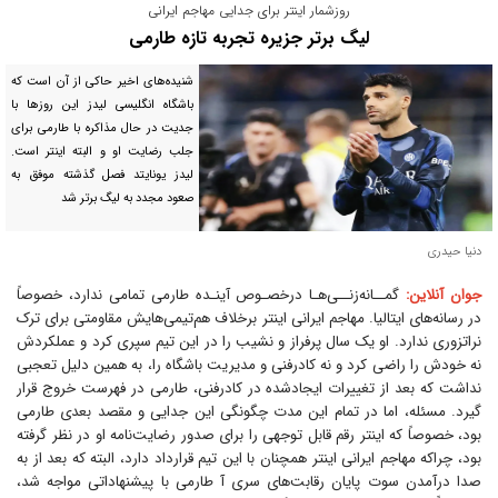
روزشمار اینتر برای جدایی مهاجم ایرانی
لیگ برتر جزیره تجربه تازه طارمی
شنیده‌های اخیر حاکی از آن است که
باشگاه انگلیسی لیدز این روز‌ها با
جدیت در حال مذاکره با طارمی برای
جلب رضایت او و البته اینتر است.
لیدز یونایتد فصل گذشته موفق به
صعود مجدد به لیگ برتر شد
دنیا حیدری
جوان آنلاین:
گمــانه‌زنــی‌هـا در‌خصـوص آینـده طارمی تمامی ندارد، خصوصاً
در رسانه‌های ایتالیا. مهاجم ایرانی اینتر برخلاف هم‌تیمی‌هایش مقاومتی برای ترک
نراتزوری ندارد. او یک سال پرفراز و نشیب را در این تیم سپری کرد و عملکردش
نه خودش را راضی کرد و نه کادرفنی و مدیریت باشگاه را، به همین دلیل تعجبی
نداشت که بعد از تغییرات ایجادشده در کادرفنی، طارمی در فهرست خروج قرار
گیرد. مسئله، اما در تمام این مدت چگونگی این جدایی و مقصد بعدی طارمی
بود، خصوصاً که اینتر رقم قابل توجهی را برای صدور رضایت‌نامه او در نظر گرفته
بود، چراکه مهاجم ایرانی اینتر همچنان با این تیم قرارداد دارد، البته که بعد از به
صدا درآمدن سوت پایان رقابت‌های سری آ طارمی با پیشنهاداتی مواجه شد،