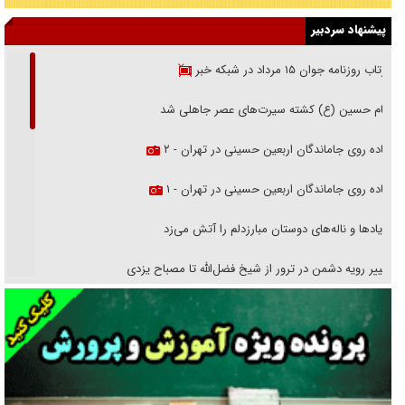
پیشنهاد سردبیر
بازتاب روزنامه جوان ۱۵ مرداد در شبکه خبر
امام حسین (ع) کشته سیرت‌های عصر جاهلی شد
پیاده روی جاماندگان اربعین حسینی در تهران - ۲
پیاده روی جاماندگان اربعین حسینی در تهران - ۱
فریاد‌ها و ناله‌های دوستان مبارزدلم را آتش می‌زد
تغییر رویه دشمن در ترور از شیخ فضل‌الله تا مصباح یزدی
خرید قسطی اولش خنده و آخرش گریه است!
فوتبال و آن «بالا»!
راهبرد غافلگیری با نسل جدید پهپاد‌ها