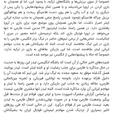
خصوصاً از سوی برزیلی‌ها و باشگاه‌های ترکیه، با وجود این، اما او همچنان به
بازی کردن در اروپا می‌اندیشد و با همین تفکر پیشنهادهایش را یکی پس از
دیگری رد کرد و آب پاکی را هم روی دست فلامینگو ریخت و هم بوتافوگوی
برزیل چراکه فلامینگو باوجود شنیدن پاسخ منفی همچنان به جذب ستاره ایرانی
اینتر اصرار داشت، اما طارمی همچنان روی موضع خود برای بازی در اروپا
پافشاری دارد. در همین راستا، سایت اینترنیوز ۲۴ مدعی است طارمی نه تنها
می‌خواهد در ‏اروپا فوتبال بازی کند بلکه ترجیحش ادامه حضور در سری آ
ایتالیاست. تماس‌هایی از برخی تیم‌های حاضر در لیگ برتر انگلیس، طارمی را به
بازی در این لیگ علاقه‌مند کرده است، البته که بشیکتاش هم به جذب مهاجم
ایرانی اینتر علاقه‌مند است، اما این بازیکن علاقه‌ای به بازی در ترکیه ندارد،
خصوصاً که حالا با پیشنهاد‌هایی از انگلیس نیز مواجه شده است.
شنیده‌های اخیر حاکی از آن است که باشگاه انگلیسی لیدز این روز‌ها با جدیت
در حال مذاکره با طارمی برای جلب رضایت او و البته اینتر است. لیدز یونایتد
فصل گذشته موفق به صعود مجدد به لیگ برتر شد. این تیم که هدایت آن را
دانیل فارکه برعهده دارد، باتوجه به توانایی فیزیکی و تجربه بین‌المللی
طارمی، علاقه زیادی به جذب این بازیکن دارد و در همین راستا با اینتر و
مهاجم ایرانی آن وارد مذاکره شده است، البته لیدز تنها مشتری طارمی نیست
و براساس گزارش مشترک اسپورت مدیا و اینتر نیوز، فولام نیز از مدت‌ها قبل
پیگیر وضعیت طارمی بوده و در صورت نهایی‌نشدن انتقال طارمی به لیدز،
بعید نیست طارمی سر از فولام درآورد. این در حالی است که طی روز‌های
اخیر بسیاری از نزدیک شدن مهاجم تیم‌ملی فوتبال ایران به بشیکتاش