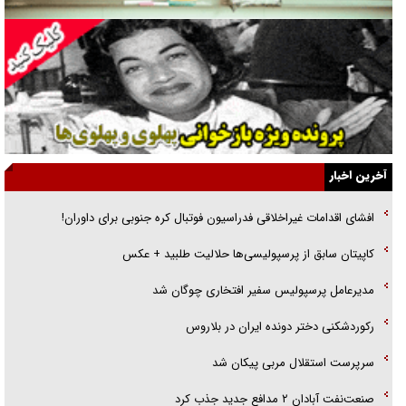
جنجال پزشکان تقلبی در صنعت زیبایی
یهودی‌ها در ادبیات داستانی اروپا؛ از شکسپیر تا دیکنز
گفت‌وگو با خواهر یکی از شهدای جنگ رمضان/ خواهرم فرمانده جهادی و
اهل خدمت بی‌منت بود
جزئیات شکنجه‌هایم فراتر از آن است که در بیان بگنجد!
آخرین اخبار
گزارش «جوان» از قوانین سخت‌گیرانه ۶ قاره در برابر یورش به پاسگاه‌های
افشای اقدامات غیراخلاقی فدراسیون فوتبال کره جنوبی برای داوران!
پلیس
کاپیتان سابق از پرسپولیسی‌ها حلالیت طلبید + عکس
تحلیل ابعاد پیام رهبر انقلاب به حزب‌الله/ مقاومت نقشه راه آینده غرب آسیا
مدیرعامل پرسپولیس سفیر افتخاری چوگان شد
رکوردشکنی دختر دونده ایران در بلاروس
سرپرست استقلال مربی پیکان شد
صنعت‌نفت آبادان ۲ مدافع جدید جذب کرد