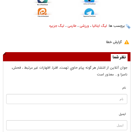
برچسب ها:
لیگ ایتالیا
،
ورزشی
،
طارمی
،
لیگ جزیره
گزارش خطا
نظر شما
جوان آنلاين از انتشار هر گونه پيام حاوي تهمت، افترا، اظهارات غير مرتبط ، فحش،
ناسزا و... معذور است
نام
ایمیل