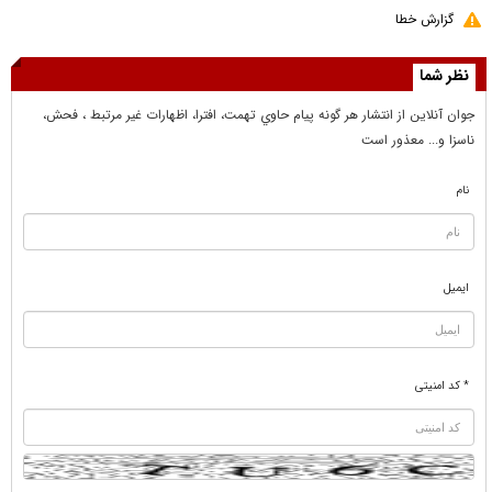
گزارش خطا
نظر شما
جوان آنلاين از انتشار هر گونه پيام حاوي تهمت، افترا، اظهارات غير مرتبط ، فحش،
ناسزا و... معذور است
نام
ایمیل
* کد امنیتی