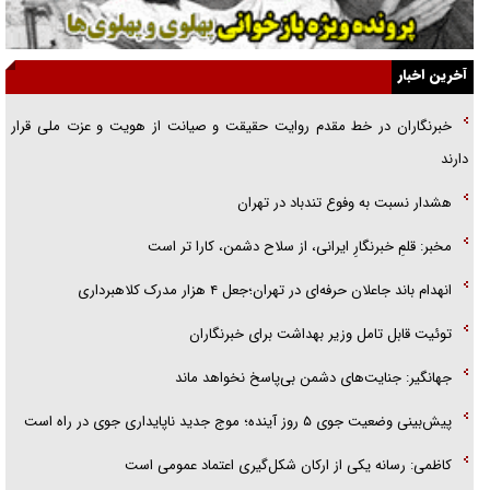
آیا مقاومت فلسطین خلع‌سلاح می‌شود؟
الگوی وحدت‌آفرین در ادراک سیاست خارجی
آخرین اخبار
گفتگوی دکتر اخوان مدیرمسئول روزنامه جوان با برنامه تلویزیونی «نبرد
خبرنگاران در خط مقدم روایت حقیقت و صیانت از هویت و عزت ملی قرار
هرمز»
دارند
امام حسین (ع) کشته سیرت‌های عصر جاهلی شد
هشدار نسبت به وفوع تندباد در تهران
فریاد‌ها و ناله‌های دوستان مبارزدلم را آتش می‌زد
مخبر: قلمِ خبرنگارِ ایرانی، از سلاح دشمن، کارا تر است
انهدام باند جاعلان حرفه‌ای در تهران؛جعل ۴ هزار مدرک کلاهبرداری
توئیت قابل تامل وزیر بهداشت برای خبرنگاران
جهانگیر: جنایت‌های دشمن بی‌پاسخ نخواهد ماند
پیش‌بینی وضعیت جوی ۵ روز آینده؛ موج جدید ناپایداری جوی در راه است
کاظمی: رسانه یکی از ارکان شکل‌گیری اعتماد عمومی است