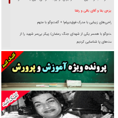
غریزه‌ی بقا و آقای باقی و رفقا
جراحی‌های زیبایی با مدرک فوق‌دیپلم! + گفت‌وگو با متهم
گفت‌وگو با همسر یکی از شهدای جنگ رمضان/ پیکر بی‌سر شهید را از
انگشت‌های پا شناسایی کردیم
نسلی که آنلاین الگو می‌گیرد
گفت‌وگو با آیت‌الله جاودان/ جفای مخالفان مکانت معنوی رهبر شهید را
ارتقا می‌داد
راننده مست به قانون می‌خندد
همه آقای دوربینی شده‌ایم!
قصه ناتمام سرویس مدارس