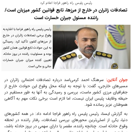
رئیس پلیس راه راهور فراجا اعلام کرد
تصادفات زائران در خارج از مرزها، تابع قوانین کشور میزبان است/
راننده مسئول جبران خسارت است
رئیس پلیس راه راهور فراجا با اشاره به
وقوع برخی تصادفات زائران در خارج
از مرز‌های کشور، تأکید کرد: رسیدگی
به این حوادث تابع قوانین همان کشور
بوده و مسئولیت راننده در بروز حادثه،
تعیین کننده میزان جبران خسارات
جانی و مالی است.
جوان آنلاین:
سرهنگ احمد کرمی‌اسد درباره تصادفات احتمالی زائران در
مسیر‌های خارجی، گفت: با توجه به اینکه محل وقوع این حوادث خارج از
جغرافیای مرزی کشور ماست، بررسی و رسیدگی به آنها به طور مستقیم در
حیطه وظایف پلیس ایران نیست، اما لازم است برخی نکات مهم به آگاهی
هموطنان عزیز رسانده شود.
به گزارش ایسنا، رئیس پلیس راه راهور فراجا ادامه داد: در همه کشور‌های
دنیا، یکی از اصلی‌ترین محور‌های بررسی تصادفات، رفتار راننده در لحظه
وقوع حادثه است. چنانچه راننده، مقصر یا دارای سهمی در بروز حادثه باشد،