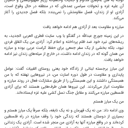
توجه به قتل عام‌های مداوم و جنایات وحشیانه رژیم صهیونیستی و حامیان
آن علیه غزه و تحولات سیاسی عمده‌ای که در منطقه در حال وقوع است،
آزادی او از زندان، فصل مقاومتش را نمی‌بندد بلکه فصل جدیدی را آغاز
می‌کند.
مبارزه و مقاومت بعد از آزادی هم ادامه خواهد یافت
در این زمینه جورج عبدالله در گفتگو با وب سایت قطری العربی الجدید، به
ریشه‌های نبرد خود ضد ظلم پرداخته و اعلام کرد: آزادی من یک اتفاق فردی
نبود، بلکه بخشی از یک سفر جمعی برای حفظ کرامت عربی بوده و مبارزه
من همان گونه که در زندان ادامه داشت، در خارج از میله‌های زندان نیز ادامه
خواهد یافت.
این مبارز برجسته لبنانی از زادگاه خود یعنی روستای القبیات گفت: عوامل
پایداری و مقاومت در طول دوره اسارت من، در نیروهایی نهفته که با من
همبستگی داشتند و این همبستگی را از طریق مشارکت فعال در روند مبارزه و
مقاومت ابراز می‌کردند. این نیروها همان طرف‌هایی هستند که برای آزادی
فلسطین مبارزه می‌کنند و مقابل جنگ نسل کشی علیه غزه ایستاده‌اند.
من یک مبارز هستم
وی ادامه داد: من نه یک قهرمان و نه یک نابغه، بلکه صرفاً یک مبارز هستم و
بسیاری از دوستان هستند که زندگی خود را وقف مبارزه در راه فلسطین
کرده‌اند و در واقع مبارزه آنها به آزادی من منجر شده است. آزادی یک زندانی