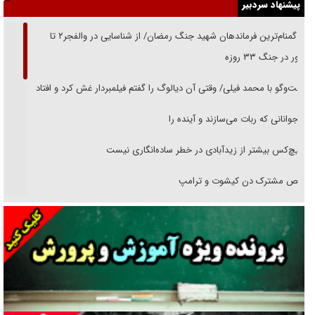
پیشنهاد سردبیر
از گمنام‌ترین فرماندهان شهید جنگ رمضان/ از شناسایی در والفجر۲ تا
حضور در جنگ ۳۳ روزه
گفت‌وگو با محمد فیلی/ وقتی آن دیالوگ را گفتم فیلمبردار غش کرد و افتاد
نوجوانانی که ربات می‌سازند و آینده را
هیچ‌کس بیشتر از زیدآبادی در خطر ساده‌انگاری نیست
رقص مشترک دن کیشوت و ترامپ
دنده دولت به واگذاری مسئله‌دار ایران‌خودرو/ خصوصی‌سازی یا انحصار؟
غریزه‌ی بقا و آقای باقی و رفقا
جراحی‌های زیبایی با مدرک فوق‌دیپلم! + گفت‌وگو با متهم
گفت‌وگو با همسر یکی از شهدای جنگ رمضان/ پیکر بی‌سر شهید را از