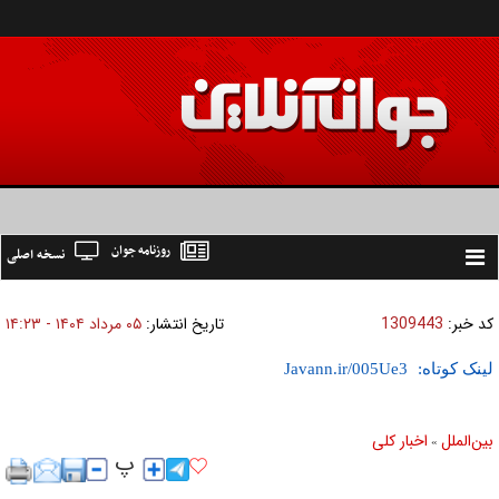
روزنامه جوان
نسخه اصلی
Toggle
navigation
کد خبر:
1309443
تاریخ انتشار:
۰۵ مرداد ۱۴۰۴ - ۱۴:۲۳
لینک کوتاه:
بين‌الملل
اخبار كلی
»