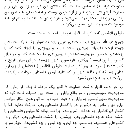
طی سال‌ها اتفاق نمی‌افتد، بلکه زمانی اتفاق می‌افتد که زندانبان (اشاره به
حکومت فرانسه) احساس کند که نگه داشتن این فرد در زندان علی رغم
خطرات آزادی‌اش، پرهزینه‌تر از آزاد کردن اوست و امنیت ملی با حضور این
زندانی در زندان بیشتر تهدید می‌شود و افراد زیادی هستند که به نام او علیه
موجودیت صهیونیستی بسیج می‌گردند.
طوفان الاقصی ثابت کرد اسرائیل به پایان راه خود رسیده است
جورج عبدالله تصریح کرد: ملت‌های عربی باید به عنوان یک بلوک اجتماعی
جهت ایجاد تغییرات بنیادین متحد شوند و پروژه‌ای را ایجاد کنند که با
ریشه‌های حضور صهیونیست‌ها در سرزمین‌های ما مخالفت کند و در برابر
گسترش امپریالیسم آمریکایی- فرانسوی- غربی بایستد. در این میان تاریخ ۷
اکتبر ۲۰۲۳ (اشاره به روز آغاز عملیات طوفان الاقصی) لحظه‌ای از پایداری
عظیم بود که کل نظام عربی را که علیه آرمان فلسطین توطئه می‌کردند،
بی‌ثبات کرد و به چالش کشید.
وی در ادامه اظهار داشت: عملیات ۷ اکتبر یک مرحله تاریخی از زمان آغاز
موجودیت صهیونیستی و در واقع پایان آن است. این عملیات ثابت کرد که
موجودیت صهیونیستی به پایان راه خود رسیده و اسرائیل هیچ ابتکار سیاسی
برای پایان دادن به درگیری جز با کشتار فلسطینی‌های بی‌گناه ندارد. اما با
کشتار غیرنظامیان به هدفش نمی‌رسد، زیرا نمی‌تواند ۱۵ میلیون فلسطینی را
بکشد؛ بلکه هرچه فلسطینی‌های بیشتری را بکشد، فلسطینی‌های دیگری در
کشورهای همسایه، چه مصر، چه اردن، چه لبنان و چه کشورهای دیگر سر بر