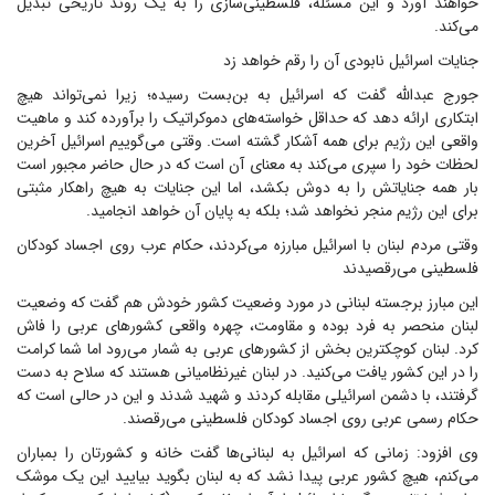
خواهند آورد و این مسئله، فلسطینی‌سازی را به یک روند تاریخی تبدیل
می‌کند.
جنایات اسرائیل نابودی آن را رقم خواهد زد
جورج عبدالله گفت که اسرائیل به بن‌بست رسیده؛ زیرا نمی‌تواند هیچ
ابتکاری ارائه دهد که حداقل خواسته‌های دموکراتیک را برآورده کند و ماهیت
واقعی این رژیم برای همه آشکار گشته است. وقتی می‌گوییم اسرائیل آخرین
لحظات خود را سپری می‌کند به معنای آن است که در حال حاضر مجبور است
بار همه جنایاتش را به دوش بکشد، اما این جنایات به هیچ راهکار مثبتی
برای این رژیم منجر نخواهد شد؛ بلکه به پایان آن خواهد انجامید.
وقتی مردم لبنان با اسرائیل مبارزه می‌کردند، حکام عرب روی اجساد کودکان
فلسطینی می‌رقصیدند
این مبارز برجسته لبنانی در مورد وضعیت کشور خودش هم گفت که وضعیت
لبنان منحصر به فرد بوده و مقاومت، چهره واقعی کشورهای عربی را فاش
کرد. لبنان کوچکترین بخش از کشورهای عربی به شمار می‌رود اما شما کرامت
را در این کشور یافت می‌کنید. در لبنان غیرنظامیانی هستند که سلاح به دست
گرفتند، با دشمن اسرائیلی مقابله کردند و شهید شدند و این در حالی است که
حکام رسمی عربی روی اجساد کودکان فلسطینی می‌رقصند.
وی افزود: زمانی که اسرائیل به لبنانی‌ها گفت خانه و کشورتان را بمباران
می‌کنم، هیچ کشور عربی پیدا نشد که به لبنان بگوید بیایید این یک موشک