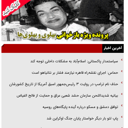
انگشت‌های پا شناسایی کردیم
نسلی که آنلاین الگو می‌گیرد
گفت‌وگو با آیت‌الله جاودان/ جفای مخالفان مکانت معنوی رهبر شهید را
ارتقا می‌داد
آخرین اخبار
راننده مست به قانون می‌خندد
سیاستمدار پاکستانی: اسلام‌آباد به مشکلات داخلی توجه کند
همه آقای دوربینی شده‌ایم!
حماس: اجرای نقشه‌راه قاهره نیازمند فشار بر نتانیاهو است
قصه ناتمام سرویس مدارس
حذف نام ترامپ در روایت ۳ رئیس‌جمهور اسبق آمریکا از تاریخ کشورشان
آیا مقاومت فلسطین خلع‌سلاح می‌شود؟
بیانیه شدیداللحن سازمان حشد شعبی عراق و حمایت از فالح الفیاض
توافق دمشق و مسکو درباره آینده پایگاه‌های روسیه
پاپ لئو بار دیگر خواستار پایان جنگ اوکراین شد