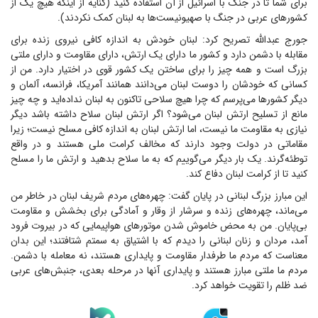
برای شما تا در جنگ با اسرائیل از آن استفاده کنید (کنایه از اینکه هیچ یک از
کشورهای عربی در جنگ با صهیونیست‌ها به لبنان کمک نکردند).
جورج عبدالله تصریح کرد: لبنان خودش به اندازه کافی نیروی زنده برای
مقابله با دشمن دارد و کشور ما دارای یک ارتش، دارای مقاومت و دارای ملتی
بزرگ است و همه چیز را برای ساختن یک کشور قوی در اختیار دارد. من از
کسانی که خودشان را دوست لبنان می‌دانند همانند آمریکا، فرانسه، آلمان و
دیگر کشورها می‌پرسم که چرا هیچ سلاحی تاکنون به لبنان نداده‌اید و چه چیز
مانع از تسلیح ارتش لبنان می‌شود؟ اگر ارتش لبنان سلاح داشته باشد دیگر
نیازی به مقاومت ما نیست، اما ارتش لبنان به اندازه کافی مسلح نیست؛ زیرا
مقاماتی در دولت وجود دارند که مخالف کرامت ملی هستند و در واقع
توطئه‌گرند. یک بار دیگر می‌گوییم که به ما سلاح بدهید و ارتش ما را مسلح
کنید تا از کرامت لبنان دفاع کند.
این مبارز بزرگ لبنانی در پایان گفت: چهره‌های مردم شریف لبنان در خاطر من
می‌ماند، چهره‌های زنده و سرشار از وقار و آمادگی برای بخشش و مقاومت
بی‌پایان. من به محض خاموش شدن موتورهای هواپیمایی که در بیروت فرود
آمد، مردان و زنان لبنانی را دیدم که با اشتیاق به سمتم شتافتند؛ این بدان
معناست که مردم ما طرفدار مقاومت و پایداری هستند، نه معامله با دشمن.
مردم ما ملتی مبارز هستند و پایداری آنها در مرحله بعدی، جنبش‌های عربی
ضد ظلم را تقویت خواهد کرد.