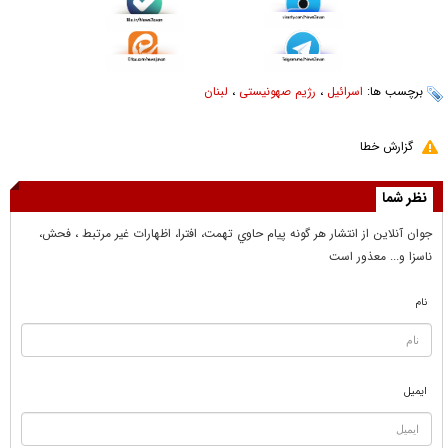
برچسب ها:
اسرائیل
،
رژیم صهونیستی
،
لبنان
گزارش خطا
نظر شما
جوان آنلاين از انتشار هر گونه پيام حاوي تهمت، افترا، اظهارات غير مرتبط ، فحش،
ناسزا و... معذور است
نام
ایمیل