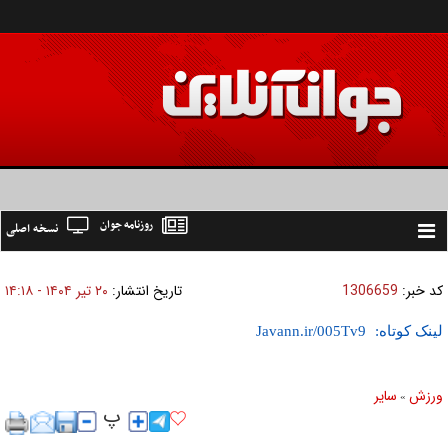
روزنامه جوان
نسخه اصلی
Toggle
navigation
کد خبر:
1306659
تاریخ انتشار:
۲۰ تير ۱۴۰۴ - ۱۴:۱۸
لینک کوتاه:
ورزش
ساير
»