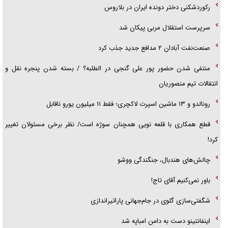
رکوردشکنی دختر دونده ایران در بلاروس
سرپرست استقلال مربی پیکان شد
صنعت‌نفت آبادان ۲ مدافع جدید جذب کرد
منتفی شدن حضور پور علی گنجی در الطلبه؟ / بسته شدن پنجره نقل و
انتقالات تیم منصوریان
رونالدو و ۱۳ ماشین اسپرت لاکچری؛ فقط ۱۱ میلیون یورو ناقابل
قطع همکاری با قلعه نویی همچنان سوژه است/ نظر برخی مسئولان تغییر
کرد!
چالش‌های هندبال، جنگندگی ووشو
باور نمی‌کنیم آقای تاج!
شگفتی‌سازی گلوی در جام‌جهانی پاراتیراندازی
اینفانتینو دست به دامن امباپه شد