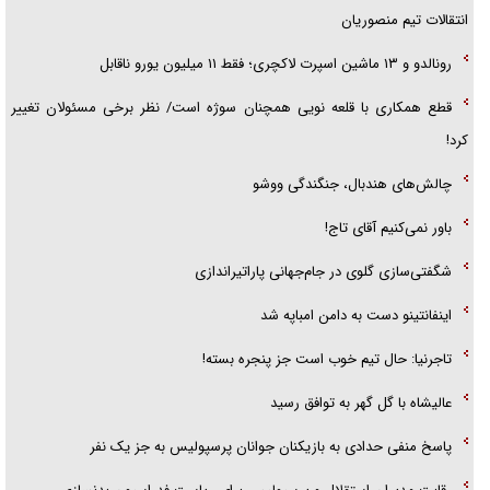
انتقالات تیم منصوریان
رونالدو و ۱۳ ماشین اسپرت لاکچری؛ فقط ۱۱ میلیون یورو ناقابل
قطع همکاری با قلعه نویی همچنان سوژه است/ نظر برخی مسئولان تغییر
کرد!
چالش‌های هندبال، جنگندگی ووشو
باور نمی‌کنیم آقای تاج!
شگفتی‌سازی گلوی در جام‌جهانی پاراتیراندازی
اینفانتینو دست به دامن امباپه شد
تاجرنیا: حال تیم خوب است جز پنجره بسته!
عالیشاه با گل گهر به توافق رسید
پاسخ منفی حدادی به بازیکنان جوانان پرسپولیس به جز یک نفر