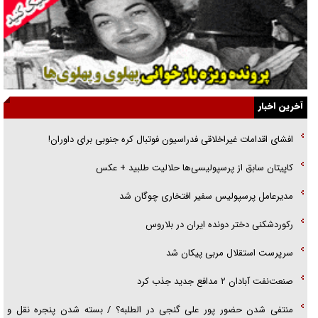
یهودی‌ها در ادبیات داستانی اروپا؛ از شکسپیر تا دیکنز
گفت‌وگو با خواهر یکی از شهدای جنگ رمضان/ خواهرم فرمانده جهادی و
اهل خدمت بی‌منت بود
جزئیات شکنجه‌هایم فراتر از آن است که در بیان بگنجد!
آخرین اخبار
گزارش «جوان» از قوانین سخت‌گیرانه ۶ قاره در برابر یورش به پاسگاه‌های
افشای اقدامات غیراخلاقی فدراسیون فوتبال کره جنوبی برای داوران!
پلیس
کاپیتان سابق از پرسپولیسی‌ها حلالیت طلبید + عکس
تحلیل ابعاد پیام رهبر انقلاب به حزب‌الله/ مقاومت نقشه راه آینده غرب آسیا
مدیرعامل پرسپولیس سفیر افتخاری چوگان شد
رکوردشکنی دختر دونده ایران در بلاروس
سرپرست استقلال مربی پیکان شد
صنعت‌نفت آبادان ۲ مدافع جدید جذب کرد
منتفی شدن حضور پور علی گنجی در الطلبه؟ / بسته شدن پنجره نقل و