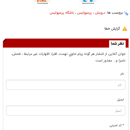
برچسب ها:
درویش
،
پرسپولیس
،
باشگاه پرسپولیس
گزارش خطا
نظر شما
جوان آنلاين از انتشار هر گونه پيام حاوي تهمت، افترا، اظهارات غير مرتبط ، فحش،
ناسزا و... معذور است
نام
ایمیل
* کد امنیتی