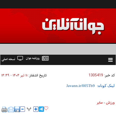
روزنامه جوان
نسخه اصلی
Toggle
navigation
کد خبر:
1305419
تاریخ انتشار:
۱۱ تير ۱۴۰۴ - ۱۴:۴۹
لینک کوتاه:
ورزش
ساير
»