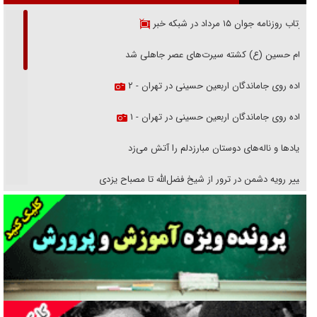
بازتاب روزنامه جوان ۱۵ مرداد در شبکه خبر
امام حسین (ع) کشته سیرت‌های عصر جاهلی شد
پیاده روی جاماندگان اربعین حسینی در تهران - ۲
پیاده روی جاماندگان اربعین حسینی در تهران - ۱
فریاد‌ها و ناله‌های دوستان مبارزدلم را آتش می‌زد
تغییر رویه دشمن در ترور از شیخ فضل‌الله تا مصباح یزدی
خرید قسطی اولش خنده و آخرش گریه است!
فوتبال و آن «بالا»!
راهبرد غافلگیری با نسل جدید پهپاد‌ها
جنجال پزشکان تقلبی در صنعت زیبایی