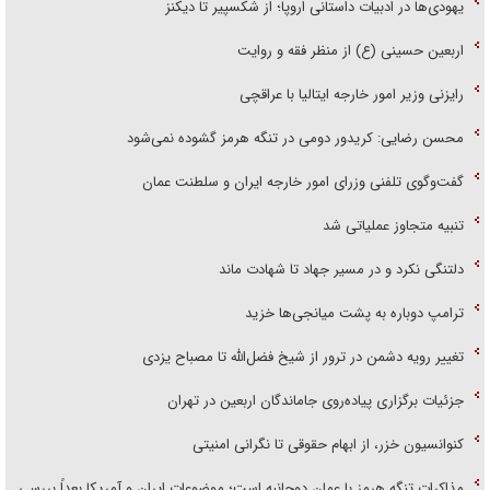
یهودی‌ها در ادبیات داستانی اروپا؛ از شکسپیر تا دیکنز
اربعین حسینی (ع) از منظر فقه و روایت
رایزنی وزیر امور خارجه ایتالیا با عراقچی
محسن رضایی: کریدور دومی در تنگه هرمز گشوده نمی‌شود
گفت‌وگوی تلفنی وزرای امور خارجه ایران و سلطنت عمان
تنبیه متجاوز عملیاتی شد
دلتنگی نکرد و در مسیر جهاد تا شهادت ماند
ترامپ دوباره به پشت میانجی‌ها خزید
تغییر رویه دشمن در ترور از شیخ فضل‌الله تا مصباح یزدی
جزئیات برگزاری پیاده‌روی جاماندگان اربعین در تهران
کنوانسیون خزر، از ابهام حقوقی تا نگرانی امنیتی
مذاکرات تنگه هرمز با عمان دوجانبه است؛ موضوعات ایران و آمریکا بعداً بررسی