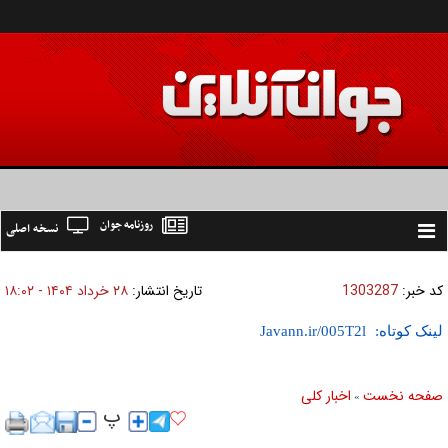
روزنامه جوان
نسخه اصلی
Toggle
navigation
کد خبر:
1303287
تاریخ انتشار:
۲۸ خرداد ۱۴۰۴ - ۱۸:۰۲
لینک کوتاه:
صفحه نخست
اخبار كلی
»