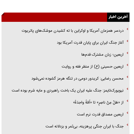
اهل خدمت بی‌منت بود
آخرین اخبار
جزئیات شکنجه‌هایم فراتر از آن است که در بیان بگنجد!
دردسر همزمان آمریکا و اوکراین با ته کشیدن موشک‌های پاتریوت
گزارش «جوان» از قوانین سخت‌گیرانه ۶ قاره در برابر یورش به پاسگاه‌های
پلیس
آغاز جنگ ایران برای پایان قدرت آمریکا بود
تحلیل ابعاد پیام رهبر انقلاب به حزب‌الله/ مقاومت نقشه راه آینده غرب آسیا
اربعین؛ زبان مشترک قدم‌ها
اربعین حسینی (ع) از منظر فقه و روایت
محسن رضایی: کریدور دومی در تنگه هرمز گشوده نمی‌شود
نیویورک‌تایمز: جنگ علیه ایران یک باخت راهبردی و مایه شرم بوده است
از «هَلْ مِنْ ناصِرٍ» تا «اُمَّةً واحِدَةً»
اربعین مصداق قدرت نرم است
جنگ با ایران جنگی پرهزینه، بی‌ثمر و بزدلانه است