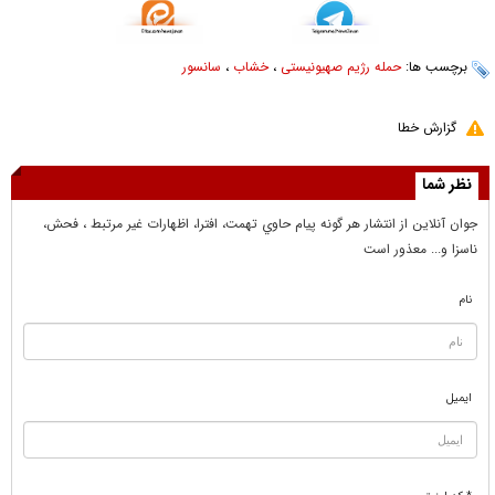
برچسب ها:
حمله رژیم صهیونیستی
،
خشاب
،
سانسور
گزارش خطا
نظر شما
جوان آنلاين از انتشار هر گونه پيام حاوي تهمت، افترا، اظهارات غير مرتبط ، فحش،
ناسزا و... معذور است
نام
ایمیل