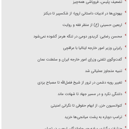
تضعیف پلیس، فروپاشی همه‌چیز
یهودی‌ها در ادبیات داستانی اروپا؛ از شکسپیر تا دیکنز
اربعین حسینی (ع) از منظر فقه و روایت
محسن رضایی: کریدور دومی در تنگه هرمز گشوده نمی‌شود
رایزنی وزیر امور خارجه ایتالیا با عراقچی
گفت‌وگوی تلفنی وزرای امور خارجه ایران و سلطنت عمان
تنبیه متجاوز عملیاتی شد
تغییر رویه دشمن در ترور از شیخ فضل‌الله تا مصباح یزدی
دلتنگی نکرد و در مسیر جهاد تا شهادت ماند
کنوانسیون خزر، از ابهام حقوقی تا نگرانی امنیتی
ترامپ دوباره به پشت میانجی‌ها خزید
جزئیات برگزاری پیاده‌روی جاماندگان اربعین در تهران