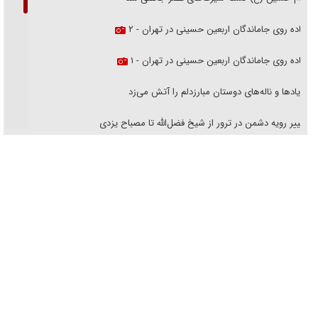
پیاده روی جاماندگان اربعین حسینی در تهران - ۲
پیاده روی جاماندگان اربعین حسینی در تهران - ۱
فریاد‌ها و ناله‌های دوستان مبارزدلم را آتش می‌زد
تغییر رویه دشمن در ترور از شیخ فضل‌الله تا مصباح یزدی
خرید قسطی اولش خنده و آخرش گریه است!
فوتبال و آن «بالا»!
راهبرد غافلگیری با نسل جدید پهپاد‌ها
جنجال پزشکان تقلبی در صنعت زیبایی
یهودی‌ها در ادبیات داستانی اروپا؛ از شکسپیر تا دیکنز
گفت‌وگو با خواهر یکی از شهدای جنگ رمضان/ خواهرم فرمانده جهادی و