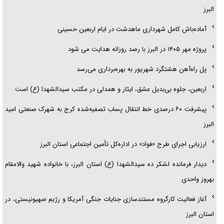
البرز
امام حسین (ع) کشته سیرت‌های عصر جاهلی شد
آماده‌باش کامل شهرداری ماهدشت در ایام اربعین حسینی
فریاد‌ها و ناله‌های دوستان مبارزدلم را آتش می‌زد
پروژه مهر ۱۴۰۵ در البرز با رصد روزانه هدایت می شود
پل راه‌آهن هشتگرد شهریور به بهره‌برداری می‌رسد
اربعین، جلوه بی‌بدیل عشق، ایثار و همدلی در مکتب سیدالشهدا (ع) است
پیشرفت ۶۰ درصدی خط انتقال پساب تصفیه‌شده کرج به شهرک صنعتی امید
البرز
ارزیابی اجرای طرح «فواد» در اداره‌کل تأمین اجتماعی استان البرز
دیدار فرمانده لشکر ده سیدالشهدا (ع) استان البرز، با خانواده شهید والامقام
بهروز واحدی
آغاز فعالیت کارگروه مستندسازی جنایات جنگی آمریکا و رژیم صهیونیستی، در
استان البرز