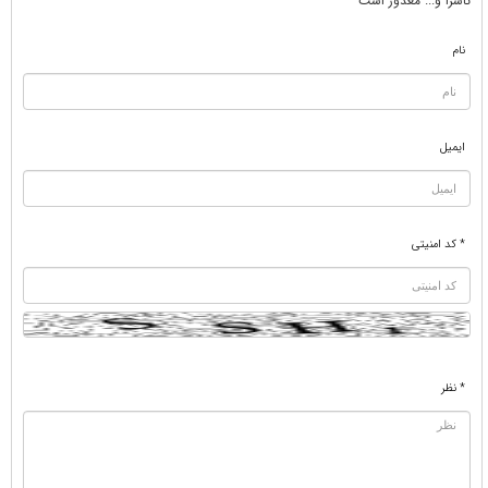
ناسزا و... معذور است
نام
ایمیل
* کد امنیتی
* نظر