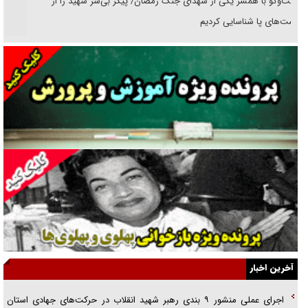
گفت‌وگو با همسر یکی از شهدای جنگ رمضان/ پیکر بی‌سر شهید را از
انگشت‌های پا شناسایی کردیم
نسلی که آنلاین الگو می‌گیرد
گفت‌وگو با آیت‌الله جاودان/ جفای مخالفان مکانت معنوی رهبر شهید را
ارتقا می‌داد
راننده مست به قانون می‌خندد
همه آقای دوربینی شده‌ایم!
قصه ناتمام سرویس مدارس
آیا مقاومت فلسطین خلع‌سلاح می‌شود؟
الگوی وحدت‌آفرین در ادراک سیاست خارجی
آخرین اخبار
گفتگوی دکتر اخوان مدیرمسئول روزنامه جوان با برنامه تلویزیونی «نبرد
اجرای عملی منشور ۹ بندی رهبر شهید انقلاب در حرکت‌های جهادی استان
هرمز»