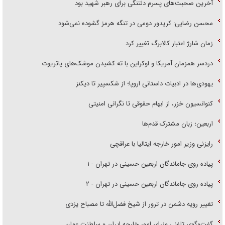
آخرین صحبت‌های پسرم دلتنگی برای رهبر شهید بود
محسن رضایی: کریدور دومی در تنگه هرمز گشوده نمی‌شود
زمان شارژ اعتبار کالابرگ تغییر کرد
دردسر همزمان آمریکا و اوکراین با ته کشیدن موشک‌های پاتریوت
یهودی‌ها در ادبیات داستانی اروپا؛ از شکسپیر تا دیکنز
کنوانسیون خزر، از ابهام حقوقی تا نگرانی امنیتی
اربعین؛ زبان مشترک قدم‌ها
رایزنی وزیر امور خارجه ایتالیا با عراقچی
پیاده روی جاماندگان اربعین حسینی در تهران - ۱
پیاده روی جاماندگان اربعین حسینی در تهران - ۲
تغییر رویه دشمن در ترور از شیخ فضل‌الله تا مصباح یزدی
گفت‌وگوی تلفنی وزرای امور خارجه ایران و سلطنت عمان