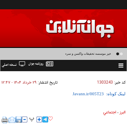
خیز موسسه تحقیقات واکسن و سرم سازی رازی برای تولید واکسن های نسل سوم و
روزنامه جوان
نسخه اصلی
چهارم
Toggle
navigation
کد خبر:
1303243
تاریخ انتشار:
۲۹ خرداد ۱۴۰۴ - ۱۲:۴۷
لینک کوتاه:
البرز
اجتماعي
»