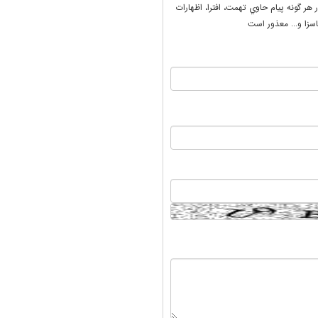
ر هر گونه پيام حاوي تهمت، افترا، اظهارات
سزا و... معذور است