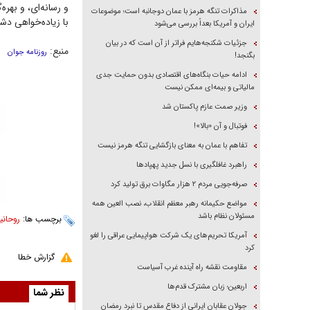
و رسانه‌ای، و بهره
مذاکرات تنگه هرمز با عمان دوجانبه است؛ موضوعات
با زیاده‌خواهی دش
ایران و آمریکا بعداً بررسی می‌شود
جزئیات شکنجه‌هایم فراتر از آن است که در بیان
منبع:
روزنامه جوان
بگنجد!
ادامه حیات بنگاه‌های اقتصادی بدون حمایت جدی
مالیاتی و بیمه‌ای ممکن نیست
وزیر صمت عازم پاکستان شد
فوتبال و آن «بالا»!
تفاهم با عمان به معنای بازگشایی تنگه هرمز نیست
راهبرد غافلگیری با نسل جدید پهپاد‌ها
صرفه‌جویی مردم ۲ هزار مگاوات برق تولید کرد
مواضع حکیمانه رهبر معظم انقلاب، نصب العین همه
مسئولان نظام باشد
برچسب ها:
روحانی
آمریکا تحریم‌های یک شرکت هواپیمایی عراقی را لغو
کرد
گزارش خطا
مقاومت نقشه راه آینده غرب آسیاست
اربعین؛ زبان مشترک قدم‌ها
نظر شما
جولان عقابان ایرانی از دفاع مقدس تا نبرد رمضان