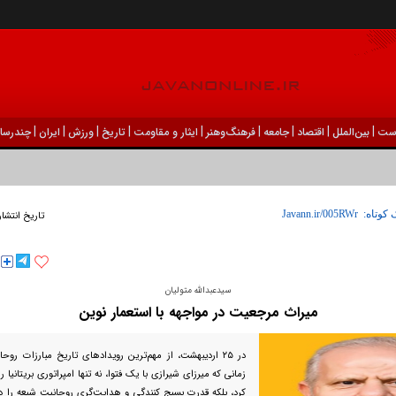
|
|
|
|
|
|
|
|
|
ست
بين‌الملل
اقتصاد
جامعه
فرهنگ‌و‌هنر
ایثار و مقاومت
تاریخ
ورزش
ايران
چندرسان
 کوتاه:
تاریخ انتشار
سیدعبدالله متولیان
میراث مرجعیت در مواجهه با استعمار نوین
در ۲۵ اردیبهشت، از مهم‌ترین رویداد‌های تاریخ مبارزات رو
زمانی که میرزای شیرازی با یک فتوا، نه تنها امپراتوری بریتانیا 
کرد، بلکه قدرت بسیج کنندگی و هدایت‌گری روحانیت شیعه را د