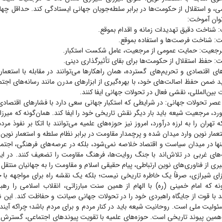
، و استقلال از حکومت‌ها در برابر سلطه‌جویان جهانی ایستادگی کند. حداقل چها
توان آموخت:
‌های اقتصادی و تحریم‌های گسترده، همان راهکار‌ها می‌توانند در مقابله با استعمار
ید ضمن حفظ اصالت‌های خود، با بهره‌گیری از ابزار‌های مدرن مانند رسانه‌های اج
ت بین‌المللی، نقشی فعال در تحولات جهانی ایفا کنند.
صر تحولات جهانی: در شرایطی که استکبار جهانی سعی دارد با فشار‌های اقتصادی 
رآورد، مرجعیت شیعه باید بار دیگر نقش تاریخی خود را ایفا کند. همان‌گونه که میرزا
 تهران را به لرزه درآورد، امروز نیز حوزه‌های علمیه می‌توانند با اتکا بر نفوذ م
تعمار نوین وارد میدان شده و پرچمدار مقاومت در برابر نظام سلطه و استعمار نوین 
 تنها در میدان سیاست و اقتصاد خلاصه نمی‌شود، بلکه در عرصه‌های فرهنگی، اجتم
‌های غربی در تلاش‌اند با جنگ روایت‌ها، فرهنگ مقاومت را تضعیف کنند. در ای
‌گیری از فناوری‌های نوین ارتباطی، پیام حقیقی اسلام و مقاومت را به جهانیان منتقل 
زای شیرازی، صرفاً یک خاطره تاریخی نیست؛ بلکه یک نقشه راه برای مواجهه با چ
ه که امام خمینی (ره) با الهام از همین سنت مبارزاتی، انقلاب اسلامی را رهبر
 با قوت از جایگاه راهبردی خود را در تحولات جهانی صیانت و حفاظت کند. این 
ولیت ملی است. روحانیت شیعه باید در کنار مردم و برای مردم باشد؛ چراکه آینده
 همین پیوند تاریخی است. حوزه‌های علمیه با تقویت پیوند‌های اجتماعی، گسترش 