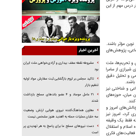
ر درس مهم از این
راهبرد غافلگیری با نسل جدید پهپاد‌ها
جنجال پزشکان تقلبی در صنعت زیبایی
یهودی‌ها در ادبیات داستانی اروپا؛ از شکسپیر تا
دیکنز
گفت‌وگو با خواهر یکی از شهدای جنگ رمضان/
 نوین مؤثر باشند.
خواهرم فرمانده جهادی و اهل خدمت بی‌منت بود
تماعی، پژوهش‌های
آخرین اخبار
جزئیات شکنجه‌هایم فراتر از آن است که در بیان
و تحریم‌ها، ملت
بگنجد!
مشروطه نقطه عطف بیداری و آزادی‌خواهی ملت ایران
ی شیرازی از سامرا
بود
گزارش «جوان» از قوانین سخت‌گیرانه ۶ قاره در
ردمی و تحلیل دقیق
برابر یورش به پاسگاه‌های پلیس
تاکید مجلس بر لزوم بازگشایی ثبت سفارش مواد اولیه
باشند.
تنظیم بازار
اعی و شناختی نیز
تحلیل ابعاد پیام رهبر انقلاب به حزب‌الله/ مقاومت
نقشه راه آینده غرب آسیا
ن میان، حوزه‌های
۲۱ عامل موساد و ۴ عضو باند‌های مسلح بازداشت
کنند.
شدند
الش‌های امروز و
معاون هماهنگ‌کننده نیروی هوایی ارتش: وضعیت
ی کرد، امروز نیز
سه خلبان عملیات حمله به العدید هنوز مشخص نیست
نه فقط یک وظیفه
 اسلام و استقلال
دست نیرو‌های مسلح ما برای پاسخ به هر تهدیدی پر
فعالیت‌های فکری
است