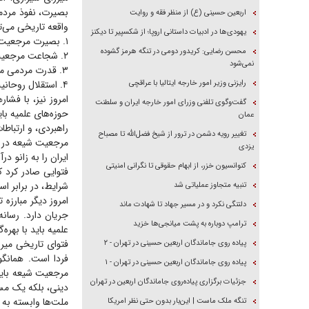
بصیرت، نفوذ مردمی
اربعین حسینی (ع) از منظر فقه و روایت
واقعه تاریخی می‌
یهودی‌ها در ادبیات داستانی اروپا؛ از شکسپیر تا دیکنز
۱. بصیرت مرجعیت: شناخت دقیق تهدیدات زمانه و اقدام بموقع.
محسن رضایی: کریدور دومی در تنگه هرمز گشوده
۲. شجاعت مرجعیت: شناخت فرصت‌ها و استفاده بموقع.
نمی‌شود
۳. قدرت مردمی مرجعیت: حمایت عمومی از مرجعیت، عامل شکست استکبار.
رایزنی وزیر امور خارجه ایتالیا با عراقچی
۴. استقلال روحانیت: حفظ استقلال از حکومت‌ها برای بقای تأثیرگذاری دینی.
امروز نیز، با فشار
گفت‌وگوی تلفنی وزرای امور خارجه ایران و سلطنت
حوزه‌های علمیه با
عمان
راهبردی، و ارتباطا
تغییر رویه دشمن در ترور از شیخ فضل‌الله تا مصباح
مرجعیت شیعه در ع
یزدی
ایران را به زانو د
کنوانسیون خزر، از ابهام حقوقی تا نگرانی امنیتی
فتوایی صادر کرد که
شرایط، در برابر اس
تنبیه متجاوز عملیاتی شد
امروز دیگر مبارزه
دلتنگی نکرد و در مسیر جهاد تا شهادت ماند
جریان دارد. رسانه
ترامپ دوباره به پشت میانجی‌ها خزید
علمیه باید با بهره
فتوای تاریخی میر
پیاده روی جاماندگان اربعین حسینی در تهران - ۲
فردا است. همانگون
پیاده روی جاماندگان اربعین حسینی در تهران - ۱
مرجعیت شیعه باید
جزئیات برگزاری پیاده‌روی جاماندگان اربعین در تهران
دینی، بلکه یک مسئ
ملت‌ها وابسته به
تنگه ملک ماست | این‌بار بدون حتی نظر امریکا