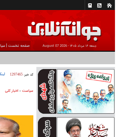
|
صفحه نخست
سیا
جمعه ۱۶ مرداد ۱۴۰۵ -
2026 August 07
لینک
کد خبر:
1297465
سیاست
اخبار کلی
»