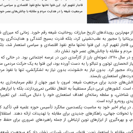
قاجار تفهیم کرد. این فتوا نه‌تنها مانع نفوذ اقتصادی و سیاسی ا
مرجعیت شیعه را در هدایت مردم و مقابله با چالش‌های عصر خود
ت، از مهم‌ترین رویداد‌های تاریخ مبارزات روحانیت شیعه رقم خورد. زمانی که میرزای ش
 بریتانیا را مجبور به عقب‌نشینی کرد، بلکه قدرت بسیج کنندگی و هدایت‌گری رو
قاجار تفهیم کرد. این فتوا نه‌تنها مانع نفوذ اقتصادی و سیاسی استعمار شد، 
مردم و مقابله با چالش‌های عصر خود نشان داد.
فتوای تحریم تنباکو در سال ۱۲۷۰، نمونه‌ای بارز از کارآمدی دین در عرصه اجتماعی بود. در حالی
از انحصاری توتون و تنباکو را به دست آورده بود، این فتوا به یک حرکت مردمی 
رداد مجبور کرد. بدون نیاز به خشونت، بدون نیاز به لشکرکشی، تنها با نفوذ م
درت‌های استعماری بایستد.
الش‌های جدید برای مرجعیت شیعه: امروز، با عبور جهان از نظم سرمایه‌داری ب
ه است. کشور‌های غربی دیگر مستقیماً به اشغال نظامی نمی‌پردازند، بلکه با ابزار‌ها
 شناختی، و سلطه رسانه‌ای اهداف استعماری خود را دنبال می‌کنند. این تغییرات
ی روبه‌رو کرده است.
در پیام اخیر خود به مناسبت یکصدمین سالگرد تأسیس حوزه علمیه قم، تأکید کر
با تحولات جهانی، راهکار‌های جدیدی برای مقابله با تهدیدات ارائه دهند. استقلال
، و بهره‌گیری از ابزار‌های نوین ارتباطی از جمله راهبرد‌های ضروری برای حفظ 
گوی مقابله با استعمار نوین: فتوای میرزای شیرازی نشان داد که مرجعیت شیعه 