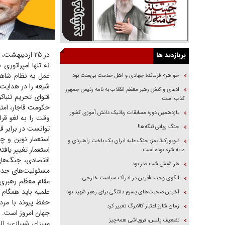
در ۲۵ اردیبهش
پربازدید ها
نه تنها امپراتوری
عمل به نظام شاهی 
خواهرم فرمانده جهادی و اهل خدمت بی‌منت بود
شیعه را در هدایت 
ادعای واکنش رهبر معظم انقلاب به نامه رئیس جمهور
کذب است
حکومت قاجار، امتی
یازدهمین دوره مسابقات رباتیک دانش آموزی کشور
وقت را به لغو قرا
جنگ روانی تنگه‌ها!
توانست در برابر ق
استعمار نوین و چ
نیویورک‌تایمز: جنگ علیه ایران یک باخت راهبردی و
استعمار تغییر یافت
مایه شرم بوده است
اقتصادی، جنگ‌های
هر شبش شب قدر بود
مسئولیت‌های جدید
الگوی وحدت‌آفرین در ادراک سیاست خارجی
مقام معظم رهبری 
علمیه باید همگام 
آخرین صحبت‌های پسرم دلتنگی برای رهبر شهید بود
حفظ پیوند با مردم
زمان شارژ اعتبار کالابرگ تغییر کرد
جهان امروز است.
تضعیف پلیس، فروپاشی همه‌چیز
میرزای شیرازی؛ ال