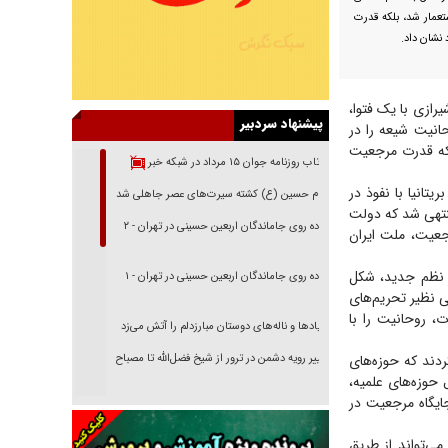
ستعمار شد، بلکه قدرت
 نشان داد.
یرازی با یک فتوا،
پیشنهاد سردبیر
حانیت شیعه را در
بلکه قدرت مرجعیت
بازتاب روزنامه جوان ۱۵ مرداد در شبکه خبر
 که بریتانیا با نفوذ در
امام حسین (ع) کشته سیرت‌های عصر جاهلی شد
منتهی شد که دولت
پیاده روی جاماندگان اربعین حسینی در تهران - ۲
رجعیت، ملت ایران
ه نظم جدید، شکل
پیاده روی جاماندگان اربعین حسینی در تهران - ۱
یی نظیر تحریم‌های
، روحانیت را با
فریاد‌ها و ناله‌های دوستان مبارزدلم را آتش می‌زد
دند که حوزه‌های
تغییر رویه دشمن در ترور از شیخ فضل‌الله تا مصباح
یزدی
 حوزه‌های علمیه،
جایگاه مرجعیت در
خرید قسطی اولش خنده و آخرش گریه است!
فوتبال و آن «بالا»!
می‌تواند از طریق