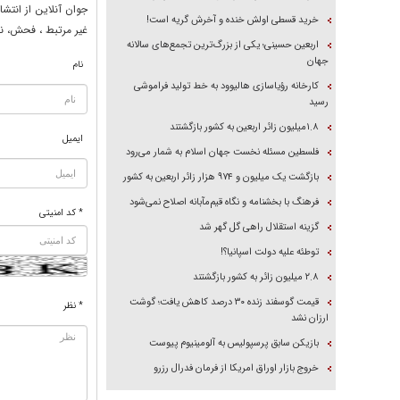
جوان آنلاين از انتشا
خرید قسطی اولش خنده و آخرش گریه است!
غير مرتبط ، فحش، نا
اربعین حسینی؛ یکی از بزرگ‌ترین تجمع‌های سالانه
جهان
نام
کارخانه رؤیاسازی هالیوود به خط تولید فراموشی
رسید
۱.۸میلیون زائر اربعین به کشور بازگشتند
ایمیل
فلسطین مسئله نخست جهان اسلام به شمار می‌رود
بازگشت یک میلیون و ۹۷۴ هزار زائر اربعین به کشور
فرهنگ با بخشنامه و نگاه قیم‌مآبانه اصلاح نمی‌شود
* کد امنیتی
گزینه استقلال راهی گل گهر شد
توطئه علیه دولت اسپانیا؟!
۲.۸ میلیون زائر به کشور بازگشتند
قیمت گوسفند زنده ۳۰ درصد کاهش یافت؛ گوشت
* نظر
ارزان نشد
بازیکن سابق پرسپولیس به آلومینیوم پیوست
خروج بازار اوراق امریکا از فرمان فدرال رزرو