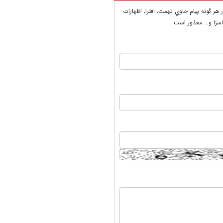
ر هر گونه پيام حاوي تهمت، افترا، اظهارات
سزا و... معذور است