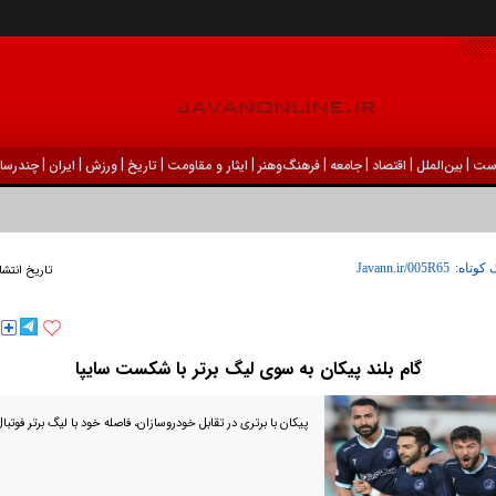
|
|
|
|
|
|
|
|
|
ست
بين‌الملل
اقتصاد
جامعه
فرهنگ‌و‌هنر
ایثار و مقاومت
تاریخ
ورزش
ايران
چندرسان
 کوتاه:
تاریخ انتشا
گام بلند پیکان به سوی لیگ برتر با شکست سایپا
پیکان با برتری در تقابل خودروسازان، فاصله خود با لیگ برتر فوتبال