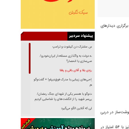
ر امروز (سه‌شنبه) با برگزاری دیدار‌های
پیشنهاد سردبیر
رقص مشترک دن کیشوت و ترامپ
دنده دولت به واگذاری مسئله‌دار ایران‌خودرو/
خصوصی‌سازی یا انحصار؟
غریزه‌ی بقا و آقای باقی و رفقا
جراحی‌های زیبایی با مدرک فوق‌دیپلم! + گفت‌وگو
با متهم
گفت‌وگو با همسر یکی از شهدای جنگ رمضان/
پیکر بی‌سر شهید را از انگشت‌های پا شناسایی کردیم
نسلی که آنلاین الگو می‌گیرد
سرنوشت‌ساز در دربی
گفت‌وگو با آیت‌الله جاودان/ جفای مخالفان مکانت
معنوی رهبر شهید را ارتقا می‌داد
صنعت نفت پس از شکست در شیراز با ۵۵ امتیاز در جایگاه سوم ایستاد. آریو اسلامشهر و سایپا نیز با ۵۴ امتیاز در