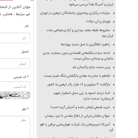
ایران و آمریکا بعداً بررسی می‌شود
جوان آنلاين از انتشا
جزئیات برگزاری پیاده‌روی جاماندگان اربعین در تهران
غير مرتبط ، فحش، نا
فوتبال و آن «بالا»!
نام
مشروطه نقطه عطف بیداری و آزادی‌خواهی ملت
ایران بود
راهبرد غافلگیری با نسل جدید پهپاد‌ها
ایمیل
ادامه حیات بنگاه‌های اقتصادی بدون حمایت جدی
مالیاتی و بیمه‌ای ممکن نیست
وزیر صمت عازم پاکستان شد
تفاهم با عمان به معنای بازگشایی تنگه هرمز نیست
* کد امنیتی
بازگشت ۳ میلیون و ۱۷ هزار زائر اربعین به کشور
ادعا درباره «نحوه رد زنی محل استقرار شهید
لاریجانی» صحت ندارد
خرید قسطی اولش خنده و آخرش گریه است!
* نظر
جولان عقابان ایرانی از دفاع مقدس تا نبرد رمضان
آمریکا تحریم‌های یک شرکت هواپیمایی عراقی را لغو
کرد