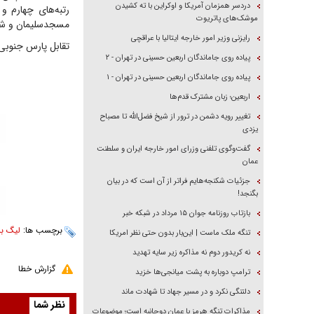
دردسر همزمان آمریکا و اوکراین با ته کشیدن
رتبه‌های چهارم و
موشک‌های پاتریوت
مسجدسلیمان و شهر راز با ۳۰ و ۲۹ امتیاز در رده‌های شان
رایزنی وزیر امور خارجه ایتالیا با عراقچی
تقابل پارس جنوبی جم و
پیاده روی جاماندگان اربعین حسینی در تهران - ۲
پیاده روی جاماندگان اربعین حسینی در تهران - ۱
اربعین؛ زبان مشترک قدم‌ها
تغییر رویه دشمن در ترور از شیخ فضل‌الله تا مصباح
یزدی
گفت‌وگوی تلفنی وزرای امور خارجه ایران و سلطنت
عمان
جزئیات شکنجه‌هایم فراتر از آن است که در بیان
بگنجد!
بازتاب روزنامه جوان ۱۵ مرداد در شبکه خبر
برچسب ها:
لیگ بر
تنگه ملک ماست | این‌بار بدون حتی نظر امریکا
نه کریدور دوم نه مذاکره زیر سایه تهدید
گزارش خطا
ترامپ دوباره به پشت میانجی‌ها خزید
دلتنگی نکرد و در مسیر جهاد تا شهادت ماند
نظر شما
مذاکرات تنگه هرمز با عمان دوجانبه است؛ موضوعات