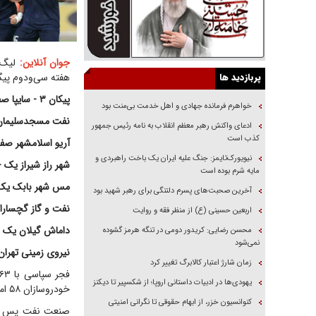
جوان آنلاین:
پربازدید ها
هفته سی‌ودوم پیگی
پیکان ۳ - سایپا صفر
خواهرم فرمانده جهادی و اهل خدمت بی‌منت بود
نفت مسجدسلیمان ۲ - فجر سپاسی شیراز
ادعای واکنش رهبر معظم انقلاب به نامه رئیس جمهور
کذب است
آریو اسلامشهر صف
نیویورک‌تایمز: جنگ علیه ایران یک باخت راهبردی و
شهر راز شیراز یک 
مایه شرم بوده است
مس شهر بابک یک 
آخرین صحبت‌های پسرم دلتنگی برای رهبر شهید بود
نفت و گاز گچساران ۳ - شهرداری آستار
اربعین حسینی (ع) از منظر فقه و روایت
داماش گیلان یک 
محسن رضایی: کریدور دومی در تنگه هرمز گشوده
نمی‌شود
نیروی زمینی تهرا
زمان شارژ اعتبار کالابرگ تغییر کرد
یهودی‌ها در ادبیات داستانی اروپا؛ از شکسپیر تا دیکنز
خودروسازان ۵۸ امتیازی شد و جایگاه دوم جدول را حفظ کرد.
کنوانسیون خزر، از ابهام حقوقی تا نگرانی امنیتی