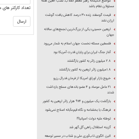
مواضع حکیمانه رهبر معظم انقلاب، نصب العین همه
مسئولان نظام باشد
تعداد کارکتر های م
قیمت گوسفند زنده ۳۰ درصد کاهش یافت؛ گوشت
ارزان نشد
اربعین حسینی؛ یکی از بزرگ‌ترین تجمع‌های سالانه
جهان
فلسطین مسئله نخست جهان اسلام به شمار می‌رود
آغاز جنگ ایران برای پایان قدرت آمریکا بود
۲.۸ میلیون زائر به کشور بازگشتند
۱.۸میلیون زائر اربعین به کشور بازگشتند
خروج بازار اوراق امریکا از فرمان فدرال رزرو
۲۱ عامل موساد و ۴ عضو باند‌های مسلح بازداشت
شدند
بازگشت یک میلیون و ۹۷۴ هزار زائر اربعین به کشور
فرهنگ با بخشنامه و نگاه قیم‌مآبانه اصلاح نمی‌شود
توطئه علیه دولت اسپانیا؟!
گزینه استقلال راهی گل گهر شد
البرز، الگوی تاب‌آوری ملی و شتاب در مسیر توسعه