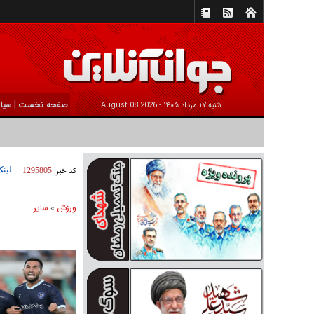
|
صفحه نخست
سیا
شنبه ۱۷ مرداد ۱۴۰۵ -
2026 August 08
لینک
کد خبر:
1295805
ورزش
ساير
»