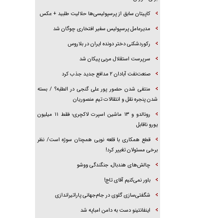
کاپیتان سابق از پرسپولیسی‌ها حلالیت طلبید + عکس
مدیرعامل پرسپولیس سفیر افتخاری چوگان شد
رکوردشکنی دختر دونده ایران در بلاروس
سرپرست استقلال مربی پیکان شد
صنعت‌نفت آبادان ۲ مدافع جدید جذب کرد
منتفی شدن حضور پور علی گنجی در الطلبه؟ / بسته
شدن پنجره نقل و انتقالات تیم منصوریان
رونالدو و ۱۳ ماشین اسپرت لاکچری؛ فقط ۱۱ میلیون
یورو ناقابل
قطع همکاری با قلعه نویی همچنان سوژه است/ نظر
برخی مسئولان تغییر کرد!
چالش‌های هندبال، جنگندگی ووشو
باور نمی‌کنیم آقای تاج!
شگفتی‌سازی گلوی در جام‌جهانی پاراتیراندازی
اینفانتینو دست به دامن امباپه شد