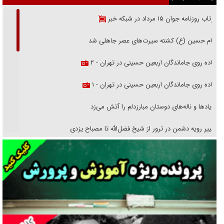
بازتاب روزنامه جوان ۱۵ مرداد در شبکه خبر
امام حسین (ع) کشته سیرت‌های عصر جاهلی شد
پیاده روی جاماندگان اربعین حسینی در تهران - ۲
پیاده روی جاماندگان اربعین حسینی در تهران - ۱
فریاد‌ها و ناله‌های دوستان مبارزدلم را آتش می‌زد
تغییر رویه دشمن در ترور از شیخ فضل‌الله تا مصباح یزدی
خرید قسطی اولش خنده و آخرش گریه است!
فوتبال و آن «بالا»!
راهبرد غافلگیری با نسل جدید پهپاد‌ها
جنجال پزشکان تقلبی در صنعت زیبایی