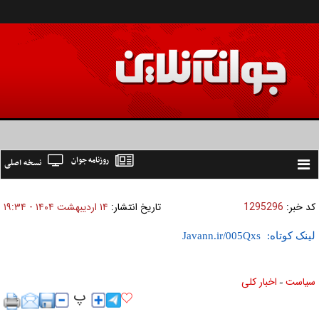
روزنامه جوان
نسخه اصلی
Toggle
navigation
کد خبر:
1295296
تاریخ انتشار:
۱۴ ارديبهشت ۱۴۰۴ - ۱۹:۳۴
لینک کوتاه:
سیاست
اخبار کلی
»