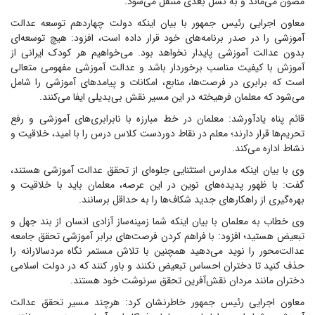
مصون می‌ماند و به نسل بعدی منتقل می‌شود.
معاون اجرایی رئیس جمهور با بیان اینکه دولت چهاردهم توسعه عدالت
آموزشی را در صدر برنامه‌های خود قرار داده است، افزود: هیچ توسعه‌ای
بدون عدالت آموزشی پایدار نخواهد بود. می‌خواهیم هر کودک ایرانی از
آموزش با کیفیت مناسب برخوردار باشد و عدالت آموزشی مفهومی متعالی
است که برابری در فرصت‌ها، منابع، امکانات و پیامد‌های آموزشی را شامل
می‌شود که معلمان فرهیخته در این مسیر نقش بی‌بدیلی ایفا می‌کنند.
قائم پناه یادآورشد: معلمان در خط مبارزه با نابرابری‌های آموزشی و رفع
تحریم‌ها قرار دارند؛ معلم در نقاط دوردست کلاس درس را با امید، خلاقیت و
نشاط اداره می‌کند.
وی با بیان اینکه مدارس استثنایی جلوه‌ای از تحقق عدالت آموزشی هستند،
گفت: با ظهور پدیده‌های نوین در این عرصه، معلمان باید با خلاقیت و
بهره‌گیری از راهکار‌های جدید شکاف‌ها را به حداقل برسانند.
وی خطاب به معلمان با بیان اینکه شما زمینه‌ساز آزادی انسان از بند جهل و
تبعیض هستید؛ افزود: با فراهم کردن فرصت‌های برابر آموزشی تحقق جامعه
عدالت‌محور را نوید می‌دهید همچنین با تلاش مستمر نگاه مردسالارانه را
حذف کنید تا دختران احساس تبعیض نکنند و باور کنند که در دولت اسلامی
دختران مانند مردان نقش‌آفرین تحقق سرنوشت خود هستند.
معاون اجرایی رئیس جمهور خاطرنشان کرد: هرچند مسیر تحقق عدالت