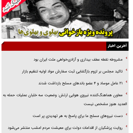
یهودی‌ها در ادبیات داستانی اروپا؛ از شکسپیر تا دیکنز
گفت‌وگو با خواهر یکی از شهدای جنگ رمضان/ خواهرم فرمانده جهادی و
اهل خدمت بی‌منت بود
جزئیات شکنجه‌هایم فراتر از آن است که در بیان بگنجد!
آخرین اخبار
گزارش «جوان» از قوانین سخت‌گیرانه ۶ قاره در برابر یورش به پاسگاه‌های
مشروطه نقطه عطف بیداری و آزادی‌خواهی ملت ایران بود
پلیس
تاکید مجلس بر لزوم بازگشایی ثبت سفارش مواد اولیه تنظیم بازار
تحلیل ابعاد پیام رهبر انقلاب به حزب‌الله/ مقاومت نقشه راه آینده غرب آسیا
۲۱ عامل موساد و ۴ عضو باند‌های مسلح بازداشت شدند
معاون هماهنگ‌کننده نیروی هوایی ارتش: وضعیت سه خلبان عملیات حمله به
العدید هنوز مشخص نیست
دست نیرو‌های مسلح ما برای پاسخ به هر تهدیدی پر است
روایت پزشکیان از اقدامات دولت برای معیشت مردم امشب منتشر می‌شود