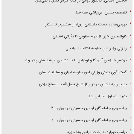
محسن رضایی: کریدور دومی در تنگه هرمز گشوده نمی‌شود
تضعیف پلیس، فروپاشی همه‌چیز
یهودی‌ها در ادبیات داستانی اروپا؛ از شکسپیر تا دیکنز
کنوانسیون خزر، از ابهام حقوقی تا نگرانی امنیتی
رایزنی وزیر امور خارجه ایتالیا با عراقچی
دردسر همزمان آمریکا و اوکراین با ته کشیدن موشک‌های پاتریوت
گفت‌وگوی تلفنی وزرای امور خارجه ایران و سلطنت عمان
تغییر رویه دشمن در ترور از شیخ فضل‌الله تا مصباح یزدی
تنبیه متجاوز عملیاتی شد
پیاده روی جاماندگان اربعین حسینی در تهران - ۲
پیاده روی جاماندگان اربعین حسینی در تهران - ۱
ترامپ دوباره به پشت میانجی‌ها خزید