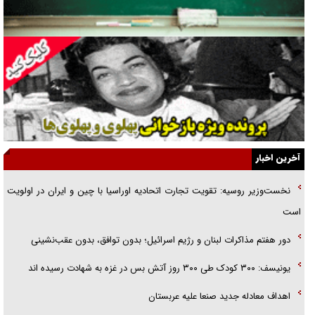
فوتبال و آن «بالا»!
راهبرد غافلگیری با نسل جدید پهپاد‌ها
جنجال پزشکان تقلبی در صنعت زیبایی
یهودی‌ها در ادبیات داستانی اروپا؛ از شکسپیر تا دیکنز
گفت‌وگو با خواهر یکی از شهدای جنگ رمضان/ خواهرم فرمانده جهادی و
آخرین اخبار
اهل خدمت بی‌منت بود
نخست‌وزیر روسیه:‌ تقویت تجارت اتحادیه اوراسیا با چین و ایران در اولویت
جزئیات شکنجه‌هایم فراتر از آن است که در بیان بگنجد!
است
گزارش «جوان» از قوانین سخت‌گیرانه ۶ قاره در برابر یورش به پاسگاه‌های
دور هفتم مذاکرات لبنان و رژیم اسرائیل؛ بدون توافق، بدون عقب‌نشینی
پلیس
یونیسف: ۳۰۰ کودک طی ۳۰۰ روز آتش بس در غزه به شهادت رسیده اند
اهداف معادله جدید صنعا علیه عربستان