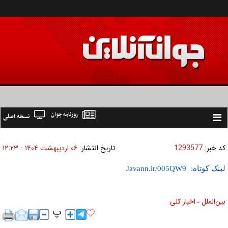
روزنامه جوان
نسخه اصلی
Toggle
navigation
کد خبر:
1293577
تاریخ انتشار:
۰۶ ارديبهشت ۱۴۰۴ - ۱۲:۲۳
لینک کوتاه:
بين‌الملل
اخبار كلی
»