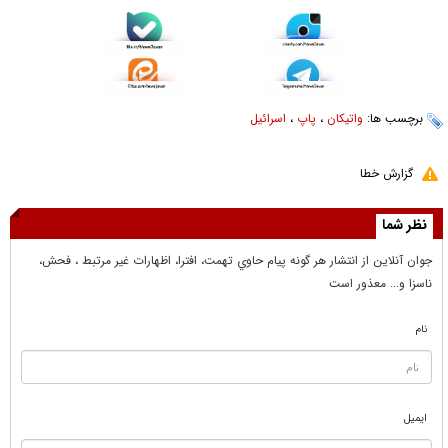
برچسب ها:
واتیکان
،
پاپ
،
اسرائیل
گزارش خطا
نظر شما
جوان آنلاين از انتشار هر گونه پيام حاوي تهمت، افترا، اظهارات غير مرتبط ، فحش،
ناسزا و... معذور است
نام
ایمیل