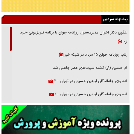
پیشنهاد سردبیر
گفتگوی دکتر اخوان مدیرمسئول روزنامه جوان با برنامه تلویزیونی «نبرد
هرمز»
بازتاب روزنامه جوان ۱۵ مرداد در شبکه خبر
امام حسین (ع) کشته سیرت‌های عصر جاهلی شد
پیاده روی جاماندگان اربعین حسینی در تهران - ۲
پیاده روی جاماندگان اربعین حسینی در تهران - ۱
فریاد‌ها و ناله‌های دوستان مبارزدلم را آتش می‌زد
تغییر رویه دشمن در ترور از شیخ فضل‌الله تا مصباح یزدی
خرید قسطی اولش خنده و آخرش گریه است!