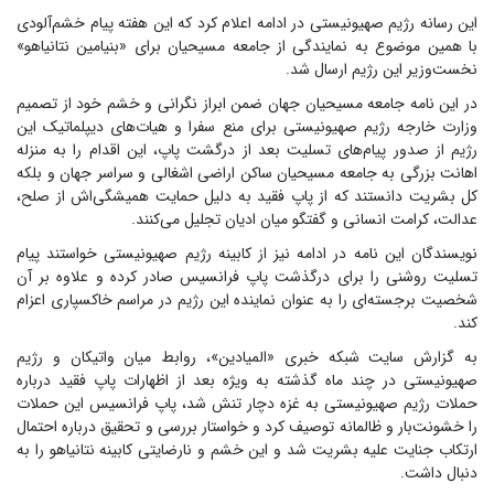
این رسانه رژیم صهیونیستی در ادامه اعلام کرد که این هفته پیام خشم‌آلودی
با همین موضوع به نمایندگی از جامعه مسیحیان برای «بنیامین نتانیاهو»
نخست‌وزیر این رژیم ارسال شد.
در این نامه جامعه مسیحیان جهان ضمن ابراز نگرانی و خشم خود از تصمیم
وزارت خارجه رژیم صهیونیستی برای منع سفرا و هیات‌های دیپلماتیک این
رژیم از صدور پیام‌های تسلیت بعد از درگشت پاپ، این اقدام را به منزله
اهانت بزرگی به جامعه مسیحیان ساکن اراضی اشغالی و سراسر جهان و بلکه
کل بشریت دانستند که از پاپ فقید به دلیل حمایت همیشگی‌اش از صلح،
عدالت، کرامت انسانی و گفتگو میان ادیان تجلیل می‌کنند.
نویسندگان این نامه در ادامه نیز از کابینه رژیم صهیونیستی خواستند پیام
تسلیت روشنی را برای درگذشت پاپ فرانسیس صادر کرده و علاوه بر آن
شخصیت برجسته‌ای را به عنوان نماینده این رژیم در مراسم خاکسپاری اعزام
کند.
به گزارش سایت شبکه خبری «المیادین»، روابط میان واتیکان و رژیم
صهیونیستی در چند ماه گذشته به ویژه بعد از اظهارات پاپ فقید درباره
حملات رژیم صهیونیستی به غزه دچار تنش شد، پاپ فرانسیس این حملات
را خشونت‌بار و ظالمانه توصیف کرد و خواستار بررسی و تحقیق درباره احتمال
ارتکاب جنایت علیه بشریت شد و این خشم و نارضایتی کابینه نتانیاهو را به
دنبال داشت.