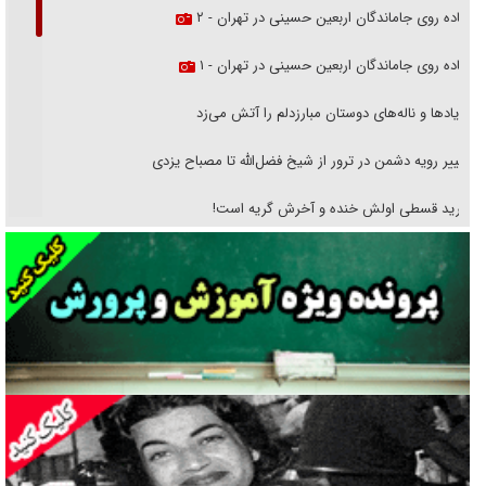
پیاده روی جاماندگان اربعین حسینی در تهران - ۲
پیاده روی جاماندگان اربعین حسینی در تهران - ۱
فریاد‌ها و ناله‌های دوستان مبارزدلم را آتش می‌زد
تغییر رویه دشمن در ترور از شیخ فضل‌الله تا مصباح یزدی
خرید قسطی اولش خنده و آخرش گریه است!
فوتبال و آن «بالا»!
راهبرد غافلگیری با نسل جدید پهپاد‌ها
جنجال پزشکان تقلبی در صنعت زیبایی
یهودی‌ها در ادبیات داستانی اروپا؛ از شکسپیر تا دیکنز
گفت‌وگو با خواهر یکی از شهدای جنگ رمضان/ خواهرم فرمانده جهادی و
اهل خدمت بی‌منت بود