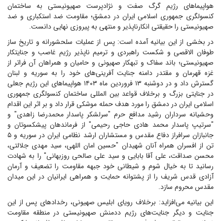
هواپیما‌های رژیم گرگ صفت و نژادپرست صهیونیستی به ساختمان
کنسولگری جمهوری اسلامی ایران در دمشق؛ مقاومت ضد استکباری و ضد
صهیونیستی را حقیقتی انکارناپذیر و منتهی به پیروزی نهایی دانست.
در بخشی از این بیانیه آمده است: پس از عملیات سلحشورانه و تاریخ ساز
طوفان الاقصی و شکست راهبردی و ترمیم ناپذیر رژیم غاصب و جنایتکار
صهیونیستی؛ باند سفاک و تبهکار صهیونی و حامیان و همراهان آن فراتر از
غزه قهرمان و مقتدر دامنه جنایت آفرینی‌های خود را به سوریه و لبنان
گسترش داد و در دوشنبه ۱۳ فروردین ماه ۱۴۰۳ هواپیما‌های این رژیم جعلی
در جنایتی بزرگ و برخلاف قواعد بین المللی ساختمان کنسولگری جمهوری
اسلامی ایران در دمشق را مورد هدف حمله موشکی قرار داد و بر اثر این اقدام
وحشیانه سرداران رشید مدافع حرم "سرلشکر پاسدار محمدرضا زاهدی" و
"سرتیپ پاسدار محمد هادی حاجی رحیمی" از فرماندهان پیشکسوتان و
جانبازان سرافراز دفاع مقدس و مستشاران ارشد نظامی ایران در سوریه و ۵
تن از افسران همراه آنان شهیدان "حسین امان اللهی، سید مهدی جلالتی،
محسن صداقت، علی آقا بابایی و سید علی صالحی روزبهانی" را به شهادت
رسانید تا به خیال شوم و شیطانی خود جبهه مقاومت را تضعیف و آرمان
آزادی قدس شریف را از پشتوانه حمایت و همراهی ایرانیان در این میدان
مقدس محروم سازد.
این بیانیه می‌افزاید: برخلاف رویای ابلیس صهیونی، رخداد‌های پس از این
جنایت و دیگر جنایت‌های رژیم ددمنش صهیونیستی در منطقه مقاومت