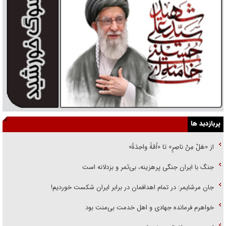
پربازدید ها
از «هَلْ مِنْ ناصِرٍ» تا «اُمَّةً واحِدَةً»
جنگ با ایران جنگی پرهزینه، بی‌ثمر و بزدلانه است
جان مرشایمر: در تمام اهدافمان در برابر ایران شکست خوردیم!
خواهرم فرمانده جهادی و اهل خدمت بی‌منت بود