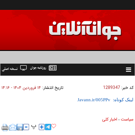
روزنامه جوان
نسخه اصلی
Toggle
navigation
کد خبر:
1289347
تاریخ انتشار:
۱۴ فروردين ۱۴۰۴ - ۱۴:۱۶
لینک کوتاه:
سیاست
اخبار کلی
»