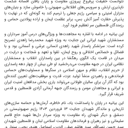
نتوانست حقیقت پرفروغ پیروزی مقاومت و پایان یافتن افسانه شکست
ناپذیری ارتش و سرویس‌های اطلاعاتی صهیونی را خاموش سازد و بنیان‌های
متزلزل امنیتی و سیاسی رژیم جعلی را ترمیم کند به گونه‌ای که در نهایت با
پذیرش حقارت آمیز آتش بس، برابر عظمت ایمان و اراده پولادین حماس و
رزمندگان فلسطین سر تعظیم فرود آورد.
این بیانیه در ادامه با اشاره به مجاهدت‌ها و ویژگی‌های درس آموز سرداران و
مستشاران شهید ایرانی این جنایت به ویژه شهید محمدرضا زاهدی تصریح
کرده است: سرلشکر پاسدار شهید زاهدی انسانی عرشی و آسمانی بود و با
فضائل و خصائص اخلاقی و روح ایمان، تقوا و تعهد و شجاعت و درایت در
میدان در قامت یک الگوی رهگشا در بین پاسداران انقلاب و مستشاران
نظامی ایران در جبهه مقاومت می‌درخشید او طی بیش از چهار دهه پاسداری
از حریم انقلاب، نظام و میهن اسلامی در سنگر‌ها و مسئولیت‌های حساس
فرماندهی و راهبردی منشأ تولید عزت، قدرت و موفقیت‌های تعیین کننده‌ای
بود که آثار آن برای سالیان طولانی می‌تواند یاری بخش مدافعان امنیت ایران
و ایرانی و مجاهدان مومن و رزمندگان جبهه آرمانی آزادی فلسطین و قدس
شریف قرار گیرد.
این بیانیه در پایان با پاسداشت یاد، نام خاطره، آرمان‌ها و حماسه سازی‌های
تاریخی و ماندگار شهیدان جنایت ۱۳ فروردین ۱۴۰۳ رژیم صهیونیستی در
دمشق و دیگر شهدای راه مقاومت به ویژه سردار دل‌ها شهید حاج قاسم
سلیمانی و نیز رهبران و فرماندهان مقاومت اسلامی لبنان و فلسطین شهیدان
سید حسن نصرالله، سید هاشم صفی الدین، اسماعیل هنیه، یحیی سنوار و.