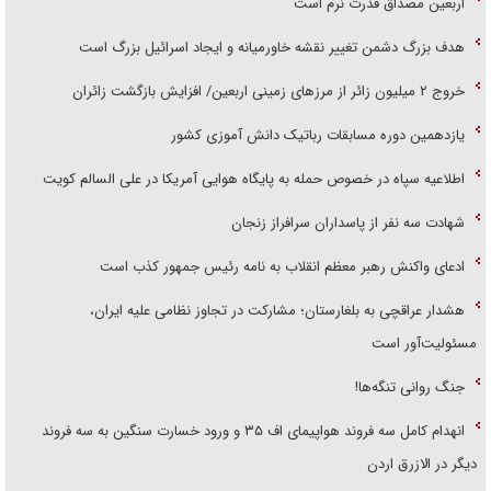
اربعین مصداق قدرت نرم است
هدف بزرگ دشمن تغییر نقشه خاورمیانه و ایجاد اسرائیل بزرگ است
‌خروج ۲ میلیون زائر از مرز‌های زمینی اربعین/ افزایش بازگشت زائران
یازدهمین دوره مسابقات رباتیک دانش آموزی کشور
اطلاعیه سپاه در خصوص حمله به پایگاه هوایی آمریکا در علی السالم کویت
شهادت سه نفر از پاسداران سرافراز زنجان
ادعای واکنش رهبر معظم انقلاب به نامه رئیس جمهور کذب است
هشدار عراقچی به بلغارستان؛ مشارکت در تجاوز نظامی علیه ایران،
مسئولیت‌آور است
جنگ روانی تنگه‌ها!
انهدام کامل سه فروند هواپیمای اف ۳۵ و ورود خسارت سنگین به سه فروند
دیگر در الازرق اردن