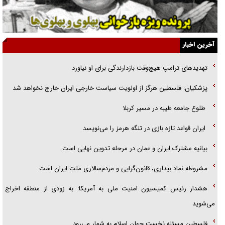
جزئیات شکنجه‌هایم فراتر از آن است که در بیان بگنجد!
گزارش «جوان» از قوانین سخت‌گیرانه ۶ قاره در برابر یورش به پاسگاه‌های
آخرین اخبار
پلیس
تهدید‌های ترامپ هیچ‌وقت بازدارندگی برای او نیاورد
تحلیل ابعاد پیام رهبر انقلاب به حزب‌الله/ مقاومت نقشه راه آینده غرب آسیا
پزشکیان: فلسطین هرگز از اولویت سیاست خارجی ایران خارج نخواهد شد
گفت‌و‌گو اختصاصی با همسر فرمانده شهید حزب‌الله لبنان/ هر شبش شب
طلوع جامعه طیبه در مسیر کربلا
قدر بود
ایران قواعد تازه بازی در تنگه هرمز را می‌نویسد
بیانیه مشترک ایران و عمان در مرحله تدوین نهایی است
مشروطه نماد بیداری، قانون‌گرایی و مردم‌سالاری ملت ایران است
هشدار رئیس کمیسیون امنیت ملی به آمریکا: به زودی از منطقه اخراج
می‌شوید
فلسطین مسئله نخست جهان اسلام به شمار می‌رود