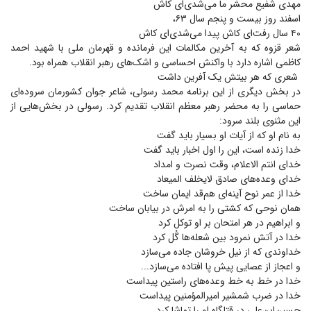
مهدی شفیع محشر ما می‌شدی‌ای کاش
اسفند روز بیست و پنجم سال ۶۳،
۴۰ سال رفت‌ای کاش پیدا می‌شدی‌ای کاش
شعر قزوه که به آخرین مکالمات این فرمانده و قهرمان ملی با شهید احمد
کاظمی اشاره دارد با واکنش احساسی و اشک‌های رهبر انقلاب همراه بود.
شعری که هر بیتش یک آفرین داشت
در بخش دیگری از این برنامه محمد رسولی، شاعر جوان کشورمان سروده‌ای
حماسی را به محضر رهبر معظم انقلاب تقدیم کرد. رسولی در بخش‌هایی از
این مثنوی بلند سرود:
به نام او که از آیات او بسیار باید گفت
خدا زنده است، این را اول اخبار باید گفت
خدای انتم الاعلام، وقت نصرت و امداد
خدای وعده‌های صادق لایخلف المیعاد
خدا از عمر نوح آینه‌ای هم‌قد ایمان ساخت
همان نوحی که کشتی را به امرش در بیابان ساخت
و ابراهیم در هر امتحان بر او توکل کرد
خدا در آتش نمرود بین شعله‌ها گُل کرد
خداوندی که از نیل خروشان جاده می‌سازد
و اعجاز از عصایی پیش پا افتاده می‌سازد...
خدا در خط به خط وعده‌های راستین پیداست
خدا در ضرب شمشیر امیرالمؤمنین پیداست
حسین‌ابن‌علی در قتلگاه او را تماشا کرد