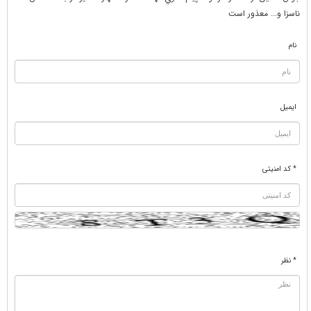
ناسزا و... معذور است
نام
ایمیل
* کد امنیتی
* نظر