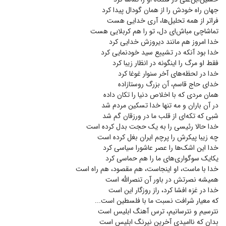
جهان راه خودش را از همان گودال پیدا کرد
فراتر از همه تحلیل‌ها، آری خدایی هست
تماشاچی مباش‌ای دل، تو را هم کربلایی هست
خدا امروز هم مانند دیروزش خدایی کرد
خدا بود آنکه در تشییع سید خودنمایی کرد
فقط او مرگ را اینگونه در انظار زیبا کرد
خدا در لحظه‌های آخر سنوار غوغا کرد
خدای حاج قاسم، آن بزرگ روستازاده
همان مردی که با اخلاص دنیا را تکان داده
در آن باران و مه تنها خدا تسکین مردم شد
شبی که تکه‌ای از قلب ما در ورزقان گم شد
خدا حالا رئیسی را به یک حجت بدل کرده است
چه زیبا پیکرش را پرچم ایران بغل کرده است
خدا این اشک‌ها را عصر عاشورا سیاسی کرد
یکایک سوگواری‌های ما را هم حماسی کرد
خدا با ماست، او اینجاست، هم مقصود، هم راه است
همیشه نصرتش در باور آن تنصرالله است
خدا در غزه افشا کرد، راز روزگار این است
که معیار شرافت نسبت ما با فلسطین است...
نترسیم و نترسانیم، ترس آهنگ ابلیس است
بدان که ناامیدی آخرین نیرنگ ابلیس است