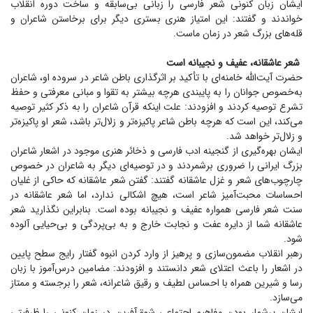
ایشان زبان کنونی شعر فارسی را زبانی بی‌سابقه و ساخت دوره انقلاب
خواندند و گفتند: این امتیاز هنری بستری دیگر برای برخاستن شاعران و
قله‌های بزرگ شعر در زمان ماست.
شعر عاشقانه، عفیف و نجیبانه است
حضرت آیت‌الله خامنه‌ای با تأکید بر اثرگذاری باطن شاعر در سروده او، شاعران
به‌خصوص جوانان را به پایبندی هرچه بیشتر به تقوا و مبانی معرفتی و حفظ
تشرع توصیه کردند و افزودند: علت اینکه قرآن شاعران را به ذکر کثیر توصیه
می‌کند، این است که هرچه باطن شاعر پاکیزه‌تر و زلال‌تر باشد، شعر او پاکیزه‌تر
و زلال‌تر خواهد شد.
ایشان بهره‌گیری از گنجینه ادب فارسی و ذخائر هنری موجود در اشعار شاعران
بزرگ ایرانی را ضروری برشمردند و در توصیه‌ای دیگر به شاعران در خصوص
چارچوب‌های شعر و غزل عاشقانه گفتند: گفتن شعر عاشقانه که حاکی از غلیان
احساسات محبت‌آمیز شاعر است، هیچ اشکالی ندارد، اما شعر عاشقانه در
سنت شعر فارسی همواره عفیف و نجیبانه بوده است. بنابراین نگذارید شعر
عاشقانه شما از دایره عفت و نجابت خارج و به بی‌پردگی و بی‌حیایی آلوده
شود.
رهبر انقلاب مضمون‌سازی و پرهیز از وارد کردن انبوه گفتار رایج سطح پایین
در اشعار را باعث اعتلای شعر دانستند و افزودند: مضامین درس‌آموز با زبان
رسا و شیرین همراه با احساس لطیف و رقیق شاعرانه، شعر را برجسته و ممتاز
می‌سازد.
ایشان پرشمار بودن مفاهیم اجتماعی شوق‌آفرین در زمان کنونی را ظرفیتی