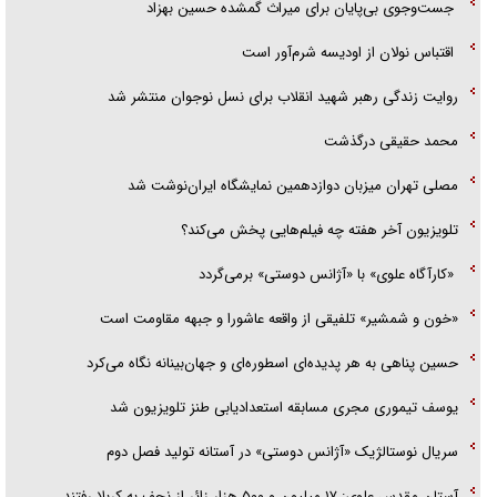
جست‌وجوی بی‌پایان برای میراث گمشده حسین بهزاد
جزئیات شکنجه‌هایم فراتر از آن است که در بیان بگنجد!
اقتباس نولان از اودیسه شرم‌آور است
گزارش «جوان» از قوانین سخت‌گیرانه ۶ قاره در برابر یورش به پاسگاه‌های
روایت زندگی رهبر شهید انقلاب برای نسل نوجوان منتشر شد
پلیس
محمد حقیقی درگذشت
مصلی تهران میزبان دوازدهمین نمایشگاه ایران‌نوشت شد
تلویزیون آخر هفته چه فیلم‌هایی پخش می‌کند؟
«کارآگاه علوی» با «آژانس دوستی» برمی‌گردد
«خون و شمشیر» تلفیقی از واقعه عاشورا و جبهه مقاومت است
حسین پناهی به هر پدیده‌ای اسطوره‌ای و جهان‌بینانه نگاه می‌کرد
یوسف تیموری مجری مسابقه استعدادیابی طنز تلویزیون شد
سریال نوستالژیک «آژانس دوستی» در آستانه تولید فصل دوم
آستان مقدس علوی: ۱۷ میلیون و ۵۰۰ هزار زائر از نجف به کربلا رفتند