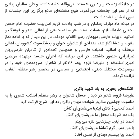
در جایگاه زعامت و رهبری هستند، بی‌وقفه ادامه داشته و طی سالیان زیادی
که از عمر این جلسات می‌گذرد، هیچ مشغله‌ای مانع برگزاری این جلسات از
سوی ایشان نشده است.
در میانه ماه مبارک رمضان و در شب ولادت کریم اهل‌بیت حضرت امام حسن
مجتبی علیه‌السلام، همانند سنت هر ساله، جمعی از اهالی شعر و فرهنگ و
اساتید ادبیات فارسی میهمان رهبر انقلاب بودند. در این دیدار که با اقامه نماز
مغرب و عشا آغاز شد، تعدادی از شاعران جوان و پیشکسوت کشورمان، اهالی
فرهنگ و اساتید ادبیات فارسی و همچنین تعدادی از شاعران فارسی‌زبان
غیرایرانی حضور داشتند. در این برنامه که اجرای جلسه برعهده مرتضی
امیری‌اسفندقه و علیرضا قزوه بود، ۳۶نفر از شاعران سروده‌های خود را در
موضوعات مختلف دینی، اجتماعی و سیاسی در محضر رهبر معظم انقلاب
قرائت کردند.
اشک‌های رهبری به یاد شهید باکری
علیرضا قزوه، شاعر در دیدار امسال شاعران با رهبر معظم انقلاب شعری را به
مناسبت چهلمین سالروز شهادت مهدی باکری به این شرح قرائت کرد:
احمد کجایی؟ کاش اینجا می‌شدی‌ای کاش
یک دم شریک محفل ما می‌شدی‌ای کاش
احمد در اینجا چیز‌هایی تازه می‌بینم
با من دمی گرم تماشا می‌شدی‌ای کاش
احمد بیا بیسیم مهدی از نفس افتاد