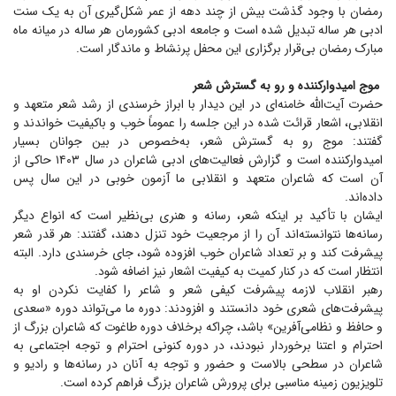
رمضان با وجود گذشت بیش از چند دهه از عمر شکل‌گیری آن به یک سنت
ادبی هر ساله تبدیل شده است و جامعه ادبی کشورمان هر ساله در میانه ماه
مبارک رمضان بی‌قرار برگزاری این محفل پرنشاط و ماندگار است.
موج امیدوار‌کننده و رو به گسترش شعر
حضرت آیت‌الله خامنه‌ای در این دیدار با ابراز خرسندی از رشد شعر متعهد و
انقلابی، اشعار قرائت شده در این جلسه را عموماً خوب و باکیفیت خواندند و
گفتند: موج رو به گسترش شعر، به‌خصوص در بین جوانان بسیار
امیدوارکننده است و گزارش فعالیت‌های ادبی شاعران در سال ۱۴۰۳ حاکی از
آن است که شاعران متعهد و انقلابی ما آزمون خوبی در این سال پس
داده‌اند.
ایشان با تأکید بر اینکه شعر، رسانه و هنری بی‌نظیر است که انواع دیگر
رسانه‌ها نتوانسته‌اند آن را از مرجعیت خود تنزل دهند، گفتند: هر قدر شعر
پیشرفت کند و بر تعداد شاعران خوب افزوده شود، جای خرسندی دارد. البته
انتظار است که در کنار کمیت به کیفیت اشعار نیز اضافه شود.
رهبر انقلاب لازمه پیشرفت کیفی شعر و شاعر را کفایت نکردن او به
پیشرفت‌های شعری خود دانستند و افزودند: دوره ما می‌تواند دوره «سعدی
و حافظ و نظامی‌آفرین» باشد، چراکه برخلاف دوره طاغوت که شاعران بزرگ از
احترام و اعتنا برخوردار نبودند، در دوره کنونی احترام و توجه اجتماعی به
شاعران در سطحی بالاست و حضور و توجه به آنان در رسانه‌ها و رادیو و
تلویزیون زمینه مناسبی برای پرورش شاعران بزرگ فراهم کرده است.