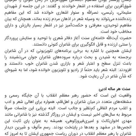
شوق‌آفرین برای استفاده در اشعار خواندند و گفتند: در این جلسه از شهیدان
سلیمانی، رئیسی، نصرالله و سنوار اشعاری خوانده شد که این مفاهیم
زنده‌کننده می‌تواند به وسیله شعر در اذهان مردم زنده بماند، همچنان که بیان
مفاهیم توحیدی، معرفتی و حکمت‌آمیز نیز در اشعار بسیار باارزش و دارای
مخاطب خود است.
حضرت آیت‌الله خامنه‌ای سنت آغاز دفاتر شعری با توحید و ستایش پروردگار
را سنتی ارزنده و قابل الگوگیری برای شاعران کنونی دانستند.
ایشان همچنین با اشاره به برخی برنامه‌های تلویزیونی که در آن شاعران
برجسته به شنیدن و بحث درباره سروده‌های شاعران جوان می‌نشینند را
باعث تنزل سطح و اعتبار شعر و بازاری شدن شاعران خوب دانستند و
افزودند: البته شعر باید حتماً از رادیو و تلویزیون خوانده شود، اما به شیوه‌ای
که شأن شاعر در آن رعایت شود.
سنت هر ساله ادبی
واقعیت این است که حضور رهبر معظم انقلاب با آن جایگاه رسمی و
مشغله‌های متعدد در میان شاعران و اهل‌قلم، همواره برای اهالی شعر و ادب
و اغلب مردم اتفاقی کم‌نظیر و جالب است. البته برپایی این جلسات صرفاً
مربوط به سال‌های اخیر نیست و ایشان در روزگار گذشته نیز با شاعرانی مانند
مهدی اخوان‌ثالث و امیری‌فیروزکوهی، همیشه به عنوان پای ثابت این
انجمن‌ها در مشهد و بعد‌ها در پایتخت بودند. رسم مألوف و شیرین دیدار
شاعران با رهبر معظم انقلاب در دوران ریاست جمهوری ایشان تا به امروز که