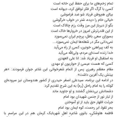
تمام زخم‌های ما برای حفظ این خانه است
کسی با گرگ اگر فکر توافق کرد، دیوانه است
بیا‌ای هم‌وطن فریاد شو ضد فراموشی
خیالی خام را دیده، شتر در خواب خرگوشی
بگو از دیرباز این مرز وقت رزم چالاک است
از این قلدرترش امروز در خروار‌ها خاک است
بسوز‌ای سعی باطل، پرچم ایران نمی‌سوزد‌
نمی‌دانی مگر در شعله‌ها ایمان نمی‌سوزد...
به کف پیراهنی خونین، کسی از راه می‌آید
خدا زنده است‌ای مردم، ولی‌الله می‌آید
به استقبال او فریاد شد: انا علی العهدی
کسی که هست عیسی از حواریون او مهدی
مقام معظم رهبری پس از اتمام شعرخوانی این شاعر جوان فرمودند: «هر
بیتش یک آفرین داشت».
در ادامه این برنامه، سیدعلی اصغر حیدری از کشور هندوستان نیز سروده‌ای
کوتاه را به امام راحل (ره) به این شرح تقدیم کرد:
دشمنانش بی‌نشان گشتند و او جاوید ماند
از تبار نور از جنس شهیدان بود امام
جرئت اظهار حق باید از او آموختن
بحر تقوا، ابر رحمت، کوه ایمان بود امام
فاطمه هاوشکی، بانوی شاعره اهل شهربابک کرمان هم در این مراسم با