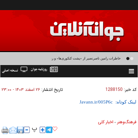
خاطرات رامین ناصرنصیر از «پشت‌ کنکوری‌ها» و رضا داوودنژاد: رضا کودک درون فعالی
روزنامه جوان
نسخه اصلی
داشت و خیلی راحت به شوق می‌آمد
Toggle
navigation
کد خبر:
1288150
تاریخ انتشار:
۲۶ اسفند ۱۴۰۳ - ۲۳:۰۰
لینک کوتاه:
فرهنگ‌و‌هنر
اخبار كلی
»