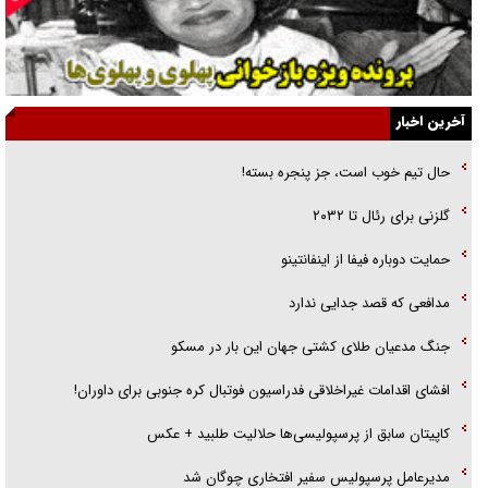
آیا مقاومت فلسطین خلع‌سلاح می‌شود؟
الگوی وحدت‌آفرین در ادراک سیاست خارجی
گفتگوی دکتر اخوان مدیرمسئول روزنامه جوان با برنامه تلویزیونی «نبرد
آخرین اخبار
هرمز»
حال تیم خوب است، جز پنجره بسته!
امام حسین (ع) کشته سیرت‌های عصر جاهلی شد
گلزنی برای رئال تا ۲۰۳۲
فریاد‌ها و ناله‌های دوستان مبارزدلم را آتش می‌زد
حمایت دوباره فیفا از اینفانتینو
پیاده روی جاماندگان اربعین حسینی در تهران - ۲
مدافعی که قصد جدایی ندارد
جنگ مدعیان طلای کشتی جهان این بار در مسکو
افشای اقدامات غیراخلاقی فدراسیون فوتبال کره جنوبی برای داوران!
کاپیتان سابق از پرسپولیسی‌ها حلالیت طلبید + عکس
مدیرعامل پرسپولیس سفیر افتخاری چوگان شد