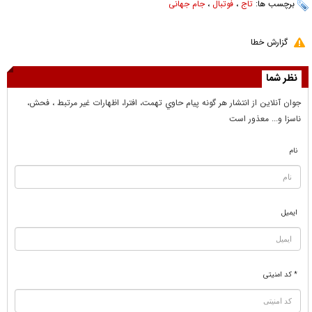
برچسب ها:
تاج
،
فوتبال
،
جام جهانی
گزارش خطا
نظر شما
جوان آنلاين از انتشار هر گونه پيام حاوي تهمت، افترا، اظهارات غير مرتبط ، فحش،
ناسزا و... معذور است
نام
ایمیل
* کد امنیتی