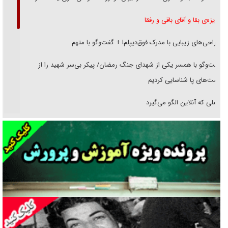
غریزه‌ی بقا و آقای باقی و رفقا
جراحی‌های زیبایی با مدرک فوق‌دیپلم! + گفت‌وگو با متهم
گفت‌وگو با همسر یکی از شهدای جنگ رمضان/ پیکر بی‌سر شهید را از
انگشت‌های پا شناسایی کردیم
نسلی که آنلاین الگو می‌گیرد
گفت‌وگو با آیت‌الله جاودان/ جفای مخالفان مکانت معنوی رهبر شهید را
ارتقا می‌داد
راننده مست به قانون می‌خندد
همه آقای دوربینی شده‌ایم!
قصه ناتمام سرویس مدارس