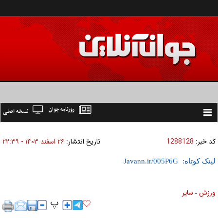
روزنامه جوان
نسخه اصلی
Toggle
navigation
کد خبر:
1288128
تاریخ انتشار:
۲۶ اسفند ۱۴۰۳ - ۲۲:۳۹
لینک کوتاه:
ورزش
ساير
»