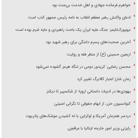
خواهرم فرمانده جهادی و اهل خدمت بی‌منت بود
ادعای واکنش رهبر معظم انقلاب به نامه رئیس جمهور کذب است
نیویورک‌تایمز: جنگ علیه ایران یک باخت راهبردی و مایه شرم بوده است
آخرین صحبت‌های پسرم دلتنگی برای رهبر شهید بود
اربعین حسینی (ع) از منظر فقه و روایت
محسن رضایی: کریدور دومی در تنگه هرمز گشوده نمی‌شود
زمان شارژ اعتبار کالابرگ تغییر کرد
یهودی‌ها در ادبیات داستانی اروپا؛ از شکسپیر تا دیکنز
کنوانسیون خزر، از ابهام حقوقی تا نگرانی امنیتی
دردسر همزمان آمریکا و اوکراین با ته کشیدن موشک‌های پاتریوت
رایزنی وزیر امور خارجه ایتالیا با عراقچی