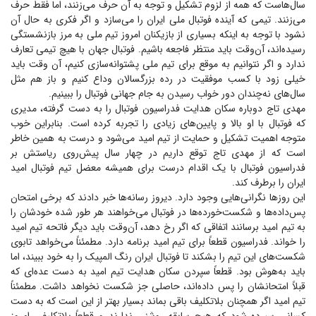
سال‌هاست که همه از لزوم تشکیل و توجه به آن حرف می‌زنند، اما فقط حرف
می‌زنند. تیمی که آینده فوتبال ملی ایران را می‌سازد و اگر فکری به حال آن
نشود با توجه به اینکه بسیاری از بازیکنان امروز تیم ملی به مرز بازنشستگی
رسیده‌اند، آن‌وقت باید منتظر فاجعه باشیم. فوتبال جهان با هیچ تیمی تعارف
ندارد و اگر نتوانیم به موقع برای تیم ملی پشتوانه‌سازی کنیم، آن وقت باید
خیلی زود با کسب موفقیت در رده بزرگسالان وداع کنیم و باز هم مثل
سال‌های نه‌چندان دور خواب رسیدن به جام جهانی فوتبال را ببینیم.
مهدی تاج دوباره سکان هدایت فدراسیون فوتبال را به دست گرفته، مدیری
که فوتبال با او بالا و پایین‌های زیادی را تجربه کرده است. بنابراین خوب
متوجه اهمیت تشکیل و حمایت از تیم امید می‌شود و درست به همین خاطر
است که از مهدی تاج توقع داریم در چهار سال پیش‌روی ریاستش بر
فدراسیون فوتبال با یک اقدام درست برای همیشه معضل تیم فوتبال امید
ایران را برطرف کند.
این روز‌ها نگرانی‌هایی وجود دارد. دیروز رسانه‌ها خبر دادند که برخی امتحان
پس‌داده‌ها و شکست‌خورده‌ها در فوتبال می‌خواهند هر طور شده خودشان را
به تیم امید برسانند اتفاقی که اگر رخ دهد، آن‌وقت باید دیگر فاتحه تیم امید
را خواند. فدراسیون قطعاً برای تیم امید برنامه دارد. مطمئناً می‌خواهد تابوی
شکست‌های این تیم را بشکند تا فوتبال ایران رنگ المپیک را به خود ببیند، اما
باید به‌هوش بود. قطعاً سپردن سکان هدایت تیم امید به دست عده‌ای که
قبلاً امتحانشان را پس داده‌اند، حاصلی جز شکست نخواهد داشت. مطمئناً
تیم امید اگر همچنان بلاتکلیف باقی بماند بسیار بهتر از این است که به دست