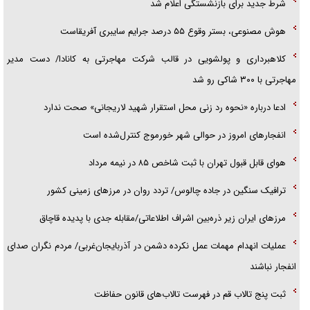
شرط جدید برای بازنشستگی اعلام شد
هوش مصنوعی، بستر وقوع ۵۵ درصد جرایم سایبری آفریقاست
کلاهبرداری و پولشویی در قالب شرکت مهاجرتی به کانادا/ دست مدیر
مهاجرتی با ۳۰۰ شاکی رو شد
ادعا درباره «نحوه رد زنی محل استقرار شهید لاریجانی» صحت ندارد
انفجار‌های امروز در حوالی شهر خورموج کنترل‌شده است
هوای قابل قبول تهران با ثبت شاخص ۸۵ در نیمه مرداد
ترافیک سنگین در جاده چالوس/ تردد روان در مرز‌های زمینی کشور
مرز‌های ایران زیر ذره‌بین اشراف اطلاعاتی/مقابله جدی با پدیده قاچاق
عملیات انهدام مهمات عمل نکرده دشمن در آذربایجان‌غربی/ مردم نگران صدای
انفجار نباشند
ثبت پنج تالاب قم در فهرست تالاب‌های قانون حفاظت