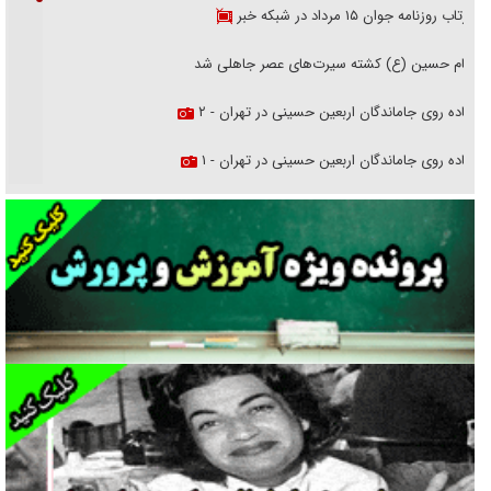
بازتاب روزنامه جوان ۱۵ مرداد در شبکه خبر
امام حسین (ع) کشته سیرت‌های عصر جاهلی شد
پیاده روی جاماندگان اربعین حسینی در تهران - ۲
پیاده روی جاماندگان اربعین حسینی در تهران - ۱
فریاد‌ها و ناله‌های دوستان مبارزدلم را آتش می‌زد
تغییر رویه دشمن در ترور از شیخ فضل‌الله تا مصباح یزدی
خرید قسطی اولش خنده و آخرش گریه است!
فوتبال و آن «بالا»!
راهبرد غافلگیری با نسل جدید پهپاد‌ها
جنجال پزشکان تقلبی در صنعت زیبایی