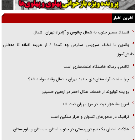
یهودی‌ها در ادبیات داستانی اروپا؛ از شکسپیر تا دیکنز
گفت‌وگو با خواهر یکی از شهدای جنگ رمضان/ خواهرم فرمانده جهادی و
آخرین اخبار
اهل خدمت بی‌منت بود
انسداد مسیر جنوب به شمال چالوس و آزادراه تهران–شمال
جزئیات شکنجه‌هایم فراتر از آن است که در بیان بگنجد!
والدین با تخلف سرویس مدارس چه کنند؟ / از هزینه اضافه تا معطلی
گزارش «جوان» از قوانین سخت‌گیرانه ۶ قاره در برابر یورش به پاسگاه‌های
دانش‌آموز
پلیس
کاظمی: رسانه خاستگاه اعتمادسازی است
چرا ساخت آرامستان‌های جدید تهران با تعلل وقفه مواجه شد؟
روایت کولیوند از خدمات هلال احمر در اربعین حسینی
امروز ۵۰ هزار تردد در مرز مهران ثبت شد
ترافیک در محور‌های کندوان و هراز سنگین است
هلاکت اعضای یک تیم تروریستی در جنوب استان سیستان و بلوچستان