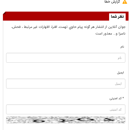
گزارش خطا
نظر شما
جوان آنلاين از انتشار هر گونه پيام حاوي تهمت، افترا، اظهارات غير مرتبط ، فحش،
ناسزا و... معذور است
نام
ایمیل
* کد امنیتی