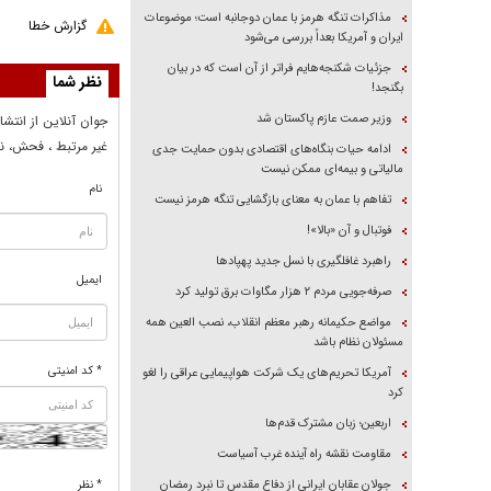
مذاکرات تنگه هرمز با عمان دوجانبه است؛ موضوعات
گزارش خطا
ایران و آمریکا بعداً بررسی می‌شود
جزئیات شکنجه‌هایم فراتر از آن است که در بیان
نظر شما
بگنجد!
وزیر صمت عازم پاکستان شد
جوان آنلاين از انتشا
غير مرتبط ، فحش، نا
ادامه حیات بنگاه‌های اقتصادی بدون حمایت جدی
مالیاتی و بیمه‌ای ممکن نیست
نام
تفاهم با عمان به معنای بازگشایی تنگه هرمز نیست
فوتبال و آن «بالا»!
راهبرد غافلگیری با نسل جدید پهپاد‌ها
ایمیل
صرفه‌جویی مردم ۲ هزار مگاوات برق تولید کرد
مواضع حکیمانه رهبر معظم انقلاب، نصب العین همه
مسئولان نظام باشد
* کد امنیتی
آمریکا تحریم‌های یک شرکت هواپیمایی عراقی را لغو
کرد
اربعین؛ زبان مشترک قدم‌ها
مقاومت نقشه راه آینده غرب آسیاست
جولان عقابان ایرانی از دفاع مقدس تا نبرد رمضان
* نظر