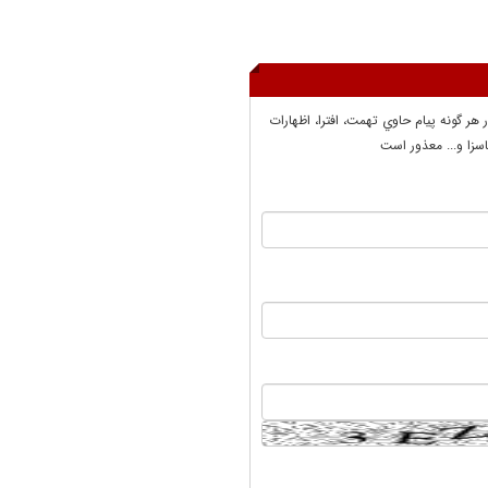
ر هر گونه پيام حاوي تهمت، افترا، اظهارات
سزا و... معذور است