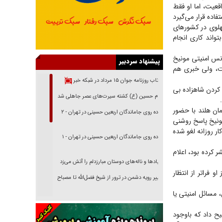
عیت، اما او فقط
اده قرار می‌گیرد
پهلوی در کشور‌های
تواند کاری انجام
نس امنیتی مونیخ
پیشنهاد سردبیر
ست، ولی خبری هم
بازتاب روزنامه جوان ۱۵ مرداد در شبکه خبر
 کردن شاهزاده بی
امام حسین (ع) کشته سیرت‌های عصر جاهلی شد
.
مان هلند با حضور
پیاده روی جاماندگان اربعین حسینی در تهران - ۲
ونیخ پاسخ روشنی
ار روزانه لغو شده
پیاده روی جاماندگان اربعین حسینی در تهران - ۱
 کرده بود، اعلام
فریاد‌ها و ناله‌های دوستان مبارزدلم را آتش می‌زد
و فراتر از انتظار
تغییر رویه دشمن در ترور از شیخ فضل‌الله تا مصباح
یزدی
 مسائل امنیتی یا
خرید قسطی اولش خنده و آخرش گریه است!
ح داد که باوجود
فوتبال و آن «بالا»!