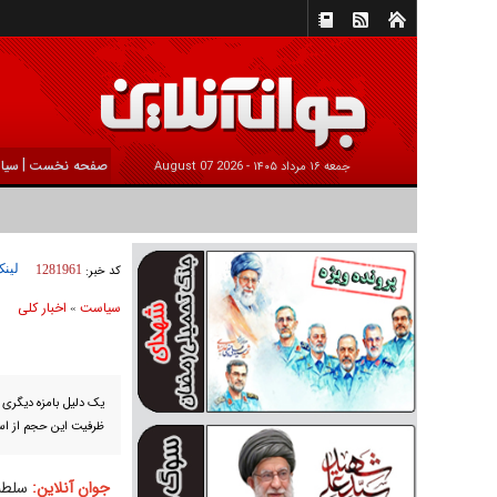
|
صفحه نخست
سیا
جمعه ۱۶ مرداد ۱۴۰۵ -
2026 August 07
لینک
کد خبر:
1281961
سیاست
اخبار کلی
»
یک دلیل بامزه دیگری که
ظرفیت این حجم از استق
جوان آنلاین:
سلطنت‌