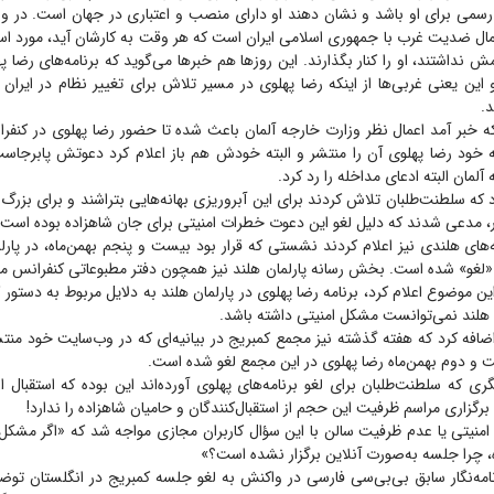
رسمی برای او باشد و نشان دهند او دارای منصب و اعتباری در جهان است. در واق
اعمال ضدیت غرب با جمهوری اسلامی ایران است که هر وقت به کارشان آید، مورد استف
نداشتند، او را کنار بگذارند. این روز‌ها هم خبر‌ها می‌گوید که برنامه‌های رضا 
 این یعنی غربی‌ها از اینکه رضا پهلوی در مسیر تلاش برای تغییر نظام در ایران ب
د.
ه خبر آمد اعمال نظر وزارت خارجه آلمان باعث شده تا حضور رضا پهلوی در کنفرا
 خود رضا پهلوی آن را منتشر و البته خودش هم باز اعلام کرد دعوتش پابرجا
لمان البته ادعای مداخله را رد کرد.
 که سلطنت‌طلبان تلاش کردند برای این آبروریزی بهانه‌هایی بتراشند و برای بزرگ
ر، مدعی شدند که دلیل لغو این دعوت خطرات امنیتی برای جان شاهزاده بوده است
‌های هلندی نیز اعلام کردند نشستی که قرار بود بیست و پنجم بهمن‌ماه، در پارل
، «لغو» شده است. بخش رسانه پارلمان هلند نیز همچون دفتر مطبوعاتی کنفرانس م
ن موضوع اعلام کرد، برنامه رضا پهلوی در پارلمان هلند به دلایل مربوط به دستور ک
ن هلند نمی‌توانست مشکل امنیتی داشته باشد.
 اضافه کرد که هفته گذشته نیز مجمع کمبریج در بیانیه‌ای که در وب‌سایت خود منتشر
 و دوم بهمن‌ماه رضا پهلوی در این مجمع لغو شده است.
ی که سلطنت‌طلبان برای لغو برنامه‌های پهلوی آورده‌اند این بوده که استقبال از ا
رگزاری مراسم ظرفیت این حجم از استقبال‌کنندگان و حامیان شاهزاده را ندارد!
امنیتی یا عدم ظرفیت سالن با این سؤال کاربران مجازی مواجه شد که «اگر مشکل،
 چرا جلسه به‌صورت آنلاین برگزار نشده است؟»
امه‌نگار سابق بی‌بی‌سی فارسی در واکنش به لغو جلسه کمبریج در انگلستان توضی