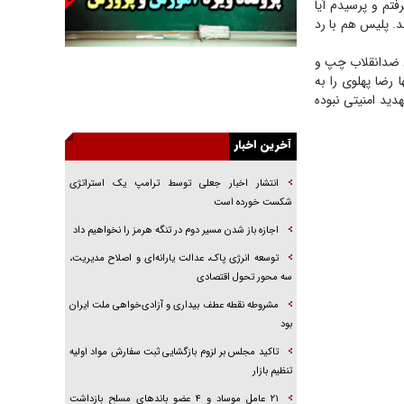
فتم و پرسیدم آیا
د. پلیس هم با رد
راهبرد غافلگیری با نسل جدید پهپاد‌ها
جنجال پزشکان تقلبی در صنعت زیبایی
بی ضدانقلاب چپ و
رضا پهلوی را به
یهودی‌ها در ادبیات داستانی اروپا؛ از شکسپیر تا
دیکنز
دید امنیتی نبوده
گفت‌وگو با خواهر یکی از شهدای جنگ رمضان/
خواهرم فرمانده جهادی و اهل خدمت بی‌منت بود
آخرین اخبار
جزئیات شکنجه‌هایم فراتر از آن است که در بیان
انتشار اخبار جعلی توسط ترامپ یک استراتژی
بگنجد!
شکست خورده است
گزارش «جوان» از قوانین سخت‌گیرانه ۶ قاره در
اجازه باز شدن مسیر دوم در تنگه هرمز را نخواهیم داد
برابر یورش به پاسگاه‌های پلیس
توسعه انرژی پاک، عدالت یارانه‌ای و اصلاح مدیریت،
تحلیل ابعاد پیام رهبر انقلاب به حزب‌الله/ مقاومت
نقشه راه آینده غرب آسیا
سه محور تحول اقتصادی
مشروطه نقطه عطف بیداری و آزادی‌خواهی ملت ایران
بود
تاکید مجلس بر لزوم بازگشایی ثبت سفارش مواد اولیه
تنظیم بازار
۲۱ عامل موساد و ۴ عضو باند‌های مسلح بازداشت