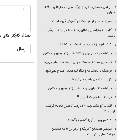
اربعین حسینی؛ یکی از بزرگ‌ترین تجمع‌های سالانه
جهان
خرید قسطی اولش خنده و آخرش گریه است!
کارخانه رؤیاسازی هالیوود به خط تولید فراموشی
تعداد کارکتر های م
رسید
۱.۸میلیون زائر اربعین به کشور بازگشتند
بازگشت یک میلیون و ۹۷۴ هزار زائر اربعین به کشور
فلسطین مسئله نخست جهان اسلام به شمار می‌رود
فرهنگ با بخشنامه و نگاه قیم‌مآبانه اصلاح نمی‌شود
گزینه استقلال راهی گل گهر شد
بازگشت ۳ میلیون و ۱۷ هزار زائر اربعین به کشور
توطئه علیه دولت اسپانیا؟!
قیمت گوسفند زنده ۳۰ درصد کاهش یافت؛ گوشت
ارزان نشد
۲.۸ میلیون زائر به کشور بازگشتند
دردسر همزمان آمریکا و اوکراین با ته کشیدن
موشک‌های پاتریوت