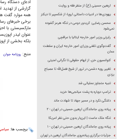
ادعای دستگاه رسان
اربعین حسینی (ع) از منظر فقه و روایت
گزارشی از تهدید ا
همه موارد گفت ه
یهودی‌ها در ادبیات داستانی اروپا؛ از شکسپیر تا دیکنز
برخی خبر‌های رسان
محسن رضایی: کریدور دومی در تنگه هرمز گشوده
مارکسیستی با احز
نمی‌شود
عنوان لیدر اپوزیس
رایزنی وزیر امور خارجه ایتالیا با عراقچی
بلکه بخشی از اپوز
گفت‌وگوی تلفنی وزرای امور خارجه ایران و سلطنت
عمان
منبع:
روزنامه جوان
کنوانسیون خزر، از ابهام حقوقی تا نگرانی امنیتی
تغییر رویه دشمن در ترور از شیخ فضل‌الله تا مصباح
یزدی
تنبیه متجاوز عملیاتی شد
ترامپ دوباره به پشت میانجی‌ها خزید
دلتنگی نکرد و در مسیر جهاد تا شهادت ماند
پیاده روی جاماندگان اربعین حسینی در تهران - ۲
تنگه ملک ماست | این‌بار بدون حتی نظر امریکا
پیاده روی جاماندگان اربعین حسینی در تهران - ۱
برچسب ها:
سیاسی
جزئیات برگزاری پیاده‌روی جاماندگان اربعین در تهران