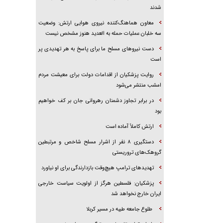
شدند
معاون هماهنگ‌کننده نیروی هوایی ارتش: وضعیت
سه خلبان عملیات حمله به العدید هنوز مشخص نیست
دست نیرو‌های مسلح ما برای پاسخ به هر تهدیدی پر
است
روایت پزشکیان از اقدامات دولت برای معیشت مردم
امشب منتشر می‌شود
در برابر تجاوز دشمنان رهروانی جان بر کف خواهیم
بود
ارتش کاملاً آماده است
دستگیری ۸ نفر از اشرار مسلح شاخص و مرتبطین
گروهک‌های تروریستی
تهدید‌های ترامپ هیچ‌وقت بازدارندگی برای او نیاورد
پزشکیان: فلسطین هرگز از اولویت سیاست خارجی
ایران خارج نخواهد شد
طلوع جامعه طیبه در مسیر کربلا