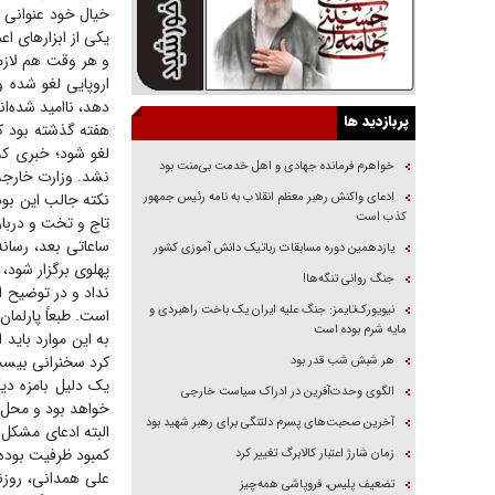
خیال خود عنوانی 
یکی از ابزار‌های 
و هر وقت هم لازمش 
اروپایی لغو شده و
دهد، ناامید شده‌ان
پربازدید ها
هفته گذشته بود ک
لغو شود؛ خبری که
خواهرم فرمانده جهادی و اهل خدمت بی‌منت بود
نشد. وزارت خارجه آ
ادعای واکنش رهبر معظم انقلاب به نامه رئیس جمهور
نکته جالب این بود
کذب است
تاج و تخت و دربا
ساعاتی بعد، رسانه
یازدهمین دوره مسابقات رباتیک دانش آموزی کشور
پهلوی برگزار شود
جنگ روانی تنگه‌ها!
نداد و در توضیح ای
نیویورک‌تایمز: جنگ علیه ایران یک باخت راهبردی و
است. طبعاً پارلما
مایه شرم بوده است
به این موارد باید
کرد سخنرانی بیست
هر شبش شب قدر بود
یک دلیل بامزه دیگر
الگوی وحدت‌آفرین در ادراک سیاست خارجی
خواهد بود و محل ب
آخرین صحبت‌های پسرم دلتنگی برای رهبر شهید بود
البته ادعای مشکل 
کمبود ظرفیت بوده،
زمان شارژ اعتبار کالابرگ تغییر کرد
علی همدانی، روزن
تضعیف پلیس، فروپاشی همه‌چیز