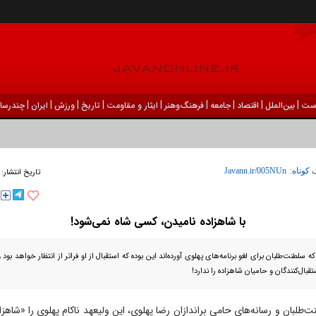
|
|
|
|
|
|
|
|
|
ست
بين‌الملل
اقتصاد
جامعه
فرهنگ‌و‌هنر
ایثار و مقاومت
تاریخ
ورزش
ايران
چندرسان
 کوتاه:
تاریخ انتشار:
با شاهزاده نامیدن، کسی شاه نمی‌شود!
 سلطنت‌طلبان برای لغو برنامه‌های پهلوی آورده‌اند این بوده که استقبال از او فراتر از انتظار خواهد بو
بال‌کنندگان و حامیان شاهزاده را ندارد!
طلبان و رسانه‌های حامی براندازان رضا پهلوی، این ولیعهد ناکام پهلوی را «شاهزاد