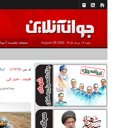
|
صفحه نخست
سیا
شنبه ۱۷ مرداد ۱۴۰۵ -
2026 August 08
لینک
کد خبر:
1279709
اقتصاد
اخبار کلی
»
جهادکشاورزی: