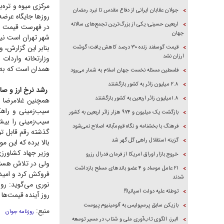
مرکزی میوه و تره‌
جولان عقابان ایرانی از دفاع مقدس تا نبرد رمضان
روز‌ها جایگاه عرض
اربعین حسینی؛ یکی از بزرگ‌ترین تجمع‌های سالانه
در فهرست قیمت جد
جهان
شهر تهران است نی
بنابر این گزارش، 
قیمت گوسفند زنده ۳۰ درصد کاهش یافت؛ گوشت
ارزان نشد
همدان است که به 
فلسطین مسئله نخست جهان اسلام به شمار می‌رود
۲.۸ میلیون زائر به کشور بازگشتند
رشد نرخ ارز و صاد
۱.۸میلیون زائر اربعین به کشور بازگشتند
همچنین غلامرضا ن
سیب‌زمینی و راهک
بازگشت یک میلیون و ۹۷۴ هزار زائر اربعین به کشور
سیب‌زمینی را بیشت
فرهنگ با بخشنامه و نگاه قیم‌مآبانه اصلاح نمی‌شود
گذشته رقم قابل ت
گزینه استقلال راهی گل گهر شد
بالا برده که این
وزیر جهاد کشاورزی
خروج بازار اوراق امریکا از فرمان فدرال رزرو
ولی در تلاش هستیم
۲۱ عامل موساد و ۴ عضو باند‌های مسلح بازداشت
فروکش کرد و امیدو
شدند
توطئه علیه دولت اسپانیا؟!
روز آینده قیمت‌ها 
بازیکن سابق پرسپولیس به آلومینیوم پیوست
منبع:
روزنامه جوان
البرز، الگوی تاب‌آوری ملی و شتاب در مسیر توسعه