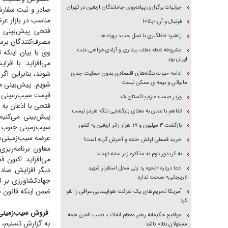
جزئیات برگزاری پیاده‌روی جاماندگان اربعین در تهران
صادر و ثبت سفارش
مناسب در بازار ع
فوتبال و آن «بالا»!
راهبرد غافلگیری با نسل جدید پهپاد‌ها
مصرف‌کنندگان برس
مشروطه نقطه عطف بیداری و آزادی‌خواهی ملت
وی با بیان اینکه
ایران بود
می‌افزاید: با اف
شوند، بنابراین اگ
ادامه حیات بنگاه‌های اقتصادی بدون حمایت جدی
مالیاتی و بیمه‌ای ممکن نیست
شویم. پیش‌بینی م
قیمت سیب‌زمینی 
وزیر صمت عازم پاکستان شد
فتحی با اذعان به ا
تفاهم با عمان به معنای بازگشایی تنگه هرمز نیست
پیش‌بینی می‌کنیم
بازگشت ۳ میلیون و ۱۷ هزار زائر اربعین به کشور
سیب‌زمینی جنوب ک
عرضه سیب‌زمینی‌ه
خرید قسطی اولش خنده و آخرش گریه است!
معاون برنامه‌ریز
نه کریدور دوم نه مذاکره زیر سایه تهدید
می‌افزاید: اکنون 
ادعا درباره «نحوه رد زنی محل استقرار شهید
دیگر افزایش صاد
لاریجانی» صحت ندارد
جهادکشاورزی بر ای
ضمن اینکه قانون نی
آمریکا تحریم‌های یک شرکت هواپیمایی عراقی را لغو
کرد
فروش سیب‌زمینی 
مواضع حکیمانه رهبر معظم انقلاب، نصب العین همه
به گزارش تسنیم، م
مسئولان نظام باشد