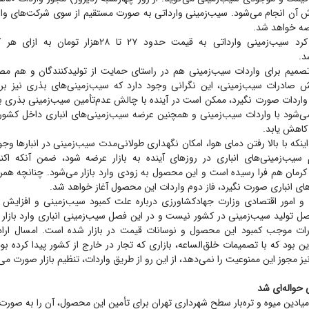
 آن انجام می‌شود. سیب‌زمینی وارداتی به صورت مستقیم از سوی شرکت‌های وارد
رضه خواهد شد.
فتحی پیش‌بینی کرد سیب‌زمینی وارداتی به قیمت حدود ۲۷ تا ‌
د.
 تصمیم برای واردات سیب‌زمینی هم در راستای حمایت از تولیدکنندگان و هم مص
زایش صادرات سیب‌زمینی، این نگرانی وجود دارد که سیب‌زمینی‌های بذری نیز 
ر واردات صورت نگیرد، ممکن است در آینده با چالش عدم‌تأمین سیب‌زمینی بذری ب
ی‌شود با واردات سیب‌زمینی و همچنین عرضه سیب‌زمینی‌های انباری داخل کشور د
کاهش یابد.
ینکه با بالا رفتن دمای هوا، امکان نگهداری طولانی‌مدت سیب‌زمینی در انبار‌ها وجو
 سیب‌زمینی‌های انباری در روز‌های آینده به بازار عرضه شود، ضمن آنکه اک
رمان هم فرا رسیده است و این محصول به زودی وارد بازار می‌شود. چنانچه همراه
ای انباری صورت نگیرد، فاز دوم واردات این محصول آغاز خواهد شد.
ی و امور اقتصادی وزارت جهادکشاورزی درباره علت کمبود سیب‌زمینی و افزایش ق
فصل تولید سیب‌زمینی در کشور نیست و در این فصل سیب‌زمینی انباری وارد بازار
رات موجب کمبود این محصول و نوسانات قیمت در بازار شده است. امسال اراد
ن بود که با تصمیمات خلق‌الساعه، بازاری که تجار در خارج از کشور پیدا کرده بود
ز مجوز این ممنوعیت را نمی‌دهد، از این رو از طریق واردات، تنظیم بازار صورت می‌
حواله‌ای شد
یادین میوه و تره‌بار سطح شهرداری تهران برای تأمین این محصول، آن را به صورت ح