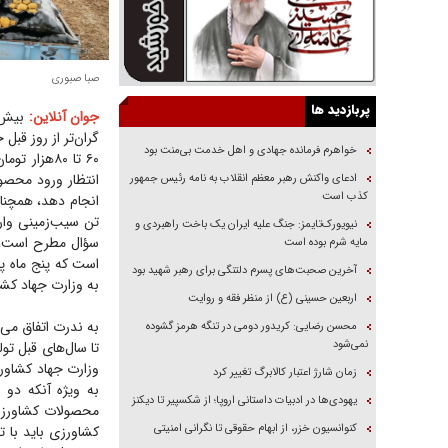
صبا صبوری
پربازدید ها
جوان آنلاین:
بیش ا
خواهرم فرمانده جهادی و اهل خدمت بی‌منت بود
۶۰ تا ۸۰‌ه
انتظار ورود محصول
ادعای واکنش رهبر معظم انقلاب به نامه رئیس جمهور
کذب است
تن سیب‌زمینی وارد 
نیویورک‌تایمز: جنگ علیه ایران یک باخت راهبردی و
سؤال مطرح است، آی
مایه شرم بوده است
است که پنج ماه 
آخرین صحبت‌های پسرم دلتنگی برای رهبر شهید بود
به وزارت جهاد کش
اربعین حسینی (ع) از منظر فقه و روایت
به ندرت اتفاق می‌ا
محسن رضایی: کریدور دومی در تنگه هرمز گشوده
نمی‌شود
تا سال‌های قبل تو
وزارت جهاد کشاورز
زمان شارژ اعتبار کالابرگ تغییر کرد
به ویژه آنکه دو
یهودی‌ها در ادبیات داستانی اروپا؛ از شکسپیر تا دیکنز
محصولات کشاورزی‌ا
کنوانسیون خزر، از ابهام حقوقی تا نگرانی امنیتی
کشاورزی باید با ت