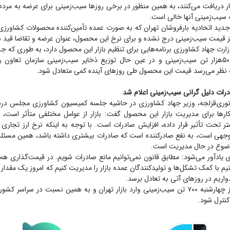
بار دریافت می‌کنند، به همین منظور در برخی روز‌ها سیب‌زمینی برای عرضه به مردم
ه سیب‌زمینی آنها خالی است.
ید اتحادیه بارفروشان تهران که به صورت عمده تأمین‌کننده محصولات کشاورزی 
ز قیمت سیب‌زمینی درج نشده و برای نرخ این محصول، عنوان عرضه و تقاضا قید
وزارت جهاد کشاورزی برنامه‌هایی برای تنظیم بازار این محصول دارد، به طوری که جد
وزارتخانه واردات ۵۰‌هزار تن سیب‌زمینی و در عین حال توزیع ذخایر سیب‌زمینی سازمان تعا
نظر می‌رسد قیمت این محصول طی روز‌های آینده کمی متعادل شود.
رات دلیل گرانی سیب‌زمینی اعلام شد
وری‌قزلجه، وزیر جهاد کشاورزی در حاشیه جلسه کمیسیون کشاورزی مجلس درب
ار‌ها برای مدیریت بازار این محصول گفت: بازار از عوامل مختلفی متأثر است، 
ر تحت تأثیر قرار داده، افزایش صادرات است. با توجه به اینکه نرخ ارز تجاری
وجهی است، به نفع صادرکننده است که صادرات بیشتری داشته باشد، همین مسئله
 موضوع در حال مدیریت است.
 یادآور می‌شود: مطابق قانون نمی‌توانیم مانع صادرات شویم. در قیمت‌گذاری هم 
 با کمک تشکل‌ها و تولیدکنندگان عمده بازار را مدیریت کنیم که امروز یک مقدا
اریم در روز‌های آتی به تعادل برسد.
نوری می‌گوید: روز چهارشنبه ۷۰۰ تن سیب‌زمینی وارد بازار تهران و به همین نسبت در سراس
کنترل شود.