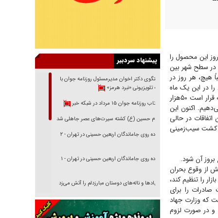
ز این محصول را
پیشنهاد سردبیر
 در میدان تره‌بار عمده‌فروشان ۵۵ تا ۶۰‌هزار تومان و در سطح شهر بین
اً هیچ، هر روز در
گفتگوی دکتر اخوان مدیرمسئول روزنامه جوان با
را در این یک ماه
برنامه تلویزیونی «نبرد هرمز»
انجام دهد، همچنان مشغول گفتاردرمانی است و دارندگان سیب‌زمینی در انبار‌ها را تهدید می‌کند که قرار است ۵۰‌هزار
بازتاب روزنامه جوان ۱۵ مرداد در شبکه خبر
ی‌دهیم. اکنون این
 اتفاقات در حالی
امام حسین (ع) کشته سیرت‌های عصر جاهلی شد
 کشت سیب‌زمینی
پیاده روی جاماندگان اربعین حسینی در تهران - ۲
ع بروز آن شود.
پیاده روی جاماندگان اربعین حسینی در تهران - ۱
یش از وقوع بحران
ار را تنظیم کند،
فریاد‌ها و ناله‌های دوستان مبارزدلم را آتش می‌زد
صادرات را برای
ست که وزارت جهاد
تغییر رویه دشمن در ترور از شیخ فضل‌الله تا مصباح
یزدی
د و در صورت لزوم