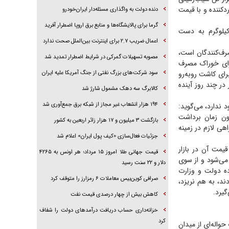
کننده و با قیمت
دنده دولت به واگذاری مسئله‌دار ایران‌خودرو
گرما برای پالایشگاه‌ها و منابع برق اروپا اضطرار آفرید
۲۸هزار تومان به ازای هر کیلوگرم به دست
اعمال ضریب ۲.۷ برای اینترنت بین‌الملل صحت ندارد
رف‌کنندگان است،
مصوبه تسهیلات گمرکی در شرایط اضطرار تمدید شد
برای خوراک مصرف
رای کاشت روبه‌رو
سود شرکت‌های بزرگ نفتی از جنگ آمریکا علیه ایران
ر چند روز آینده
کالابرگ سه دهک مشمول شارژ شد
۱۹۴ هزار انشعاب غیر مجاز از شبکه برق جمع‌آوری شد
د ندارد، می‌گوید:
نون زمان برداشت
بازگشت ۳ میلیون و ۱۷ هزار زائر اربعین به کشور
ی لازم در زمینه
جزئیات فعال‌سازی «کیف پول ایران» اعلام شد
یمت آن در بازار
قیمت جهانی طلا امروز ۱۵ مرداد؛ هر اونس به ۴۲۶۵
 می‌شود و از سوی
دلار و ۲۲ سنت رسید
ه دولت و وزارت
صرافی کوین‌بیس معاملات ۶ رمزارز را متوقف کرد
ند، به هم نریزد،
گیرد.
کاهش بیش از چهار درصدی قیمت نفت
خزانه‌داری حساب دریافت درآمد‌های دولت را شفاف
کرد
واله‌ای از میدان