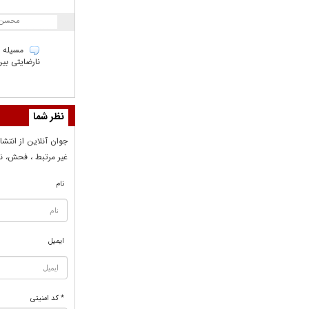
محسن
مسیله س
نارضایتی بی
نظر شما
جوان آنلاين از انتشا
غير مرتبط ، فحش، نا
نام
ایمیل
* کد امنیتی