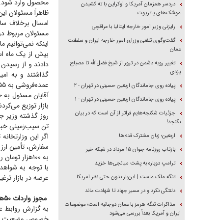
محصول وارد شود.
دردسر همزمان آمریکا و اوکراین با ته کشیدن
ظاهراً مسئولان این
موشک‌های پاتریوت
امسال برخلاف سال
رایزنی وزیر امور خارجه ایتالیا با عراقچی
مسئولان مربوط در 
گفت‌وگوی تلفنی وزرای امور خارجه ایران و سلطنت
اینکه نمی‌توانیم م
عمان
بیش از یک ماه اس
تغییر رویه دشمن در ترور از شیخ فضل‌الله تا مصباح
یزدی
گذاشتند و به امی
عمده‌فروشی به ۵۵ تا ۶۰‌هزار تومان و در خرده‌فروشی‌ها بین ۶۰ تا ۸۰‌هزار تومان رسیده است به فکر تدبیر افتاده‌اند!
پیاده روی جاماندگان اربعین حسینی در تهران - ۲
آقایان مسئول به ج
پیاده روی جاماندگان اربعین حسینی در تهران - ۱
بازار توزیع می‌کر
جزئیات شکنجه‌هایم فراتر از آن است که در بیان
بگنجد!
تن سیب‌زمینی خبر
اگر این وزارتخانه
اربعین؛ زبان مشترک قدم‌ها
سفارش، تأمین ارز آ
بازتاب روزنامه جوان ۱۵ مرداد در شبکه خبر
به ۱۰۰‌هزار تومان رسیده است.
ترامپ دوباره به پشت میانجی‌ها خزید
با توجه به شواهد 
عرضه در بازار ترغ
تنگه ملک ماست | این‌بار بدون حتی نظر امریکا
دلتنگی نکرد و در مسیر جهاد تا شهادت ماند
مجوز واردات ۵۰‌هزارتن سیب‌زمینی صادر شد
مذاکرات تنگه هرمز با عمان دوجانبه است؛ موضوعات
به گزارش روابط عم
ایران و آمریکا بعداً بررسی می‌شود