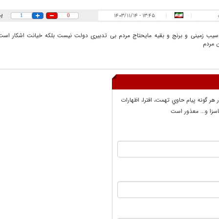
پ
۱۳:۴۵ - ۱۴۰۳/۱۱/۱۴
1
0
|
|
یب زمینی و برنج و بقیه مایحتاج مردم بی تدبیری دولت نیست بلکه خیانت اشکار است،
ن مردم
ر هر گونه پيام حاوي تهمت، افترا، اظهارات
سزا و... معذور است