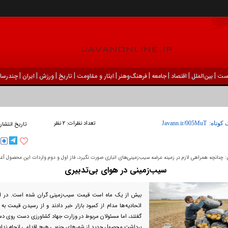
|
|
|
|
|
|
|
|
|
ست
بين‌الملل
اقتصاد
جامعه
فرهنگ‌و‌هنر
ایثار و مقاومت
تاریخ
ورزش
ايران
چندرسان
تعداد نظرات:
۲ نظر
 کوتاه:
تاریخ انتشار
 چنانچه همراهی لازم در زمینه عرضه سیب‌زمینی‌های انباری صورت نگیرد، فاز اول و دوم واردات این محصول آغ
سیب‌زمینی در هوای بی‌تدبیری
بیش از یک ماه است قیمت سیب‌زمینی گران شده است. در ا
گفتند، اما مسئولان مربوط در وزارت جهاد کشاورزی دست روی دس
برداشت محصول جدید از شهر‌های جنوبی هیچ اقدامی انجام نداد