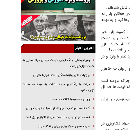
خرید قسطی اولش خنده و آخرش گریه است!
 غافل شده‌اند.
فوتبال و آن «بالا»!
فعالان بازار به
ا کرد و به بهانه
راهبرد غافلگیری با نسل جدید پهپاد‌ها
جنجال پزشکان تقلبی در صنعت زیبایی
کمبود بازار خبر
هاد کشاورزی دست روی دست
یهودی‌ها در ادبیات داستانی اروپا؛ از شکسپیر تا
ه قیمت در بازار
دیکنز
آخرین اخبار
گفت‌وگو با خواهر یکی از شهدای جنگ رمضان/
نظر را وارد و در
خواهرم فرمانده جهادی و اهل خدمت بی‌منت بود
پس‌لرزه‌های جنگ ایران؛ قیمت جهانی مواد غذایی به
شدت افزایش یافت
روز گذشته وزیر جهاد کشاورزی و معاونش دلیل کمبود و گرانی سیب‌زمینی را آسیب‌شناسی کردند و از واردات ۵۰‌هزار
جزئیات شکنجه‌هایم فراتر از آن است که در بیان
بگنجد!
جزئیات قانون بازنشستگی؛ اعلام شرایط بانوان
 چراکه پروسه ثبت
گزارش «جوان» از قوانین سخت‌گیرانه ۶ قاره در
دولت با واگذاری سهام عدالت به مردم به عدالت
 که قیمت‌ها حداقل
برابر یورش به پاسگاه‌های پلیس
نزدیک شود
یب‌زمینی را برای
پایان محاصره با ائتلاف مصرف
گام تازه برای تقویت جایگاه اوراسیا در تجارت ایران
توسعه تجدیدپذیر‌ها راهکار عبور از ناترازی برق است
 جهاد کشاورزی در
عبرت مصر و سوئز برای ایران و تنگه هرمز
یت قیمت و موجودی سیب‌زمینی می‌گوید: از روز چهارشنبه (دیروز) مجوز واردات ۵۰‌هزار تن سیب‌زمینی