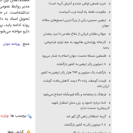
مشکلاتشان این کار 
خرید قسطی اولش خنده و آخرش گریه است!
مدیر روابط عمومی 
مقاومت نقشه راه آینده غرب آسیاست
تحویل اسناد به دار
اربعین حسینی؛ یکی از بزرگ‌ترین تجمع‌های سالانه
روند ادامه یابد، 
جهان
دارو مواجه می‌شو
جولان عقابان ایرانی از دفاع مقدس تا نبرد رمضان
کارخانه رؤیاسازی هالیوود به خط تولید فراموشی
منبع:
روزنامه جوان
رسید
فلسطین مسئله نخست جهان اسلام به شمار می‌رود
۱.۸میلیون زائر اربعین به کشور بازگشتند
بازگشت یک میلیون و ۹۷۴ هزار زائر اربعین به کشور
قیمت گوسفند زنده ۳۰ درصد کاهش یافت؛ گوشت
ارزان نشد
فرهنگ با بخشنامه و نگاه قیم‌مآبانه اصلاح نمی‌شود
ادعا درباره «نحوه رد زنی محل استقرار شهید
لاریجانی» صحت ندارد
برچسب ها:
وزارت
گزینه استقلال راهی گل گهر شد
۲.۸ میلیون زائر به کشور بازگشتند
گزارش خطا