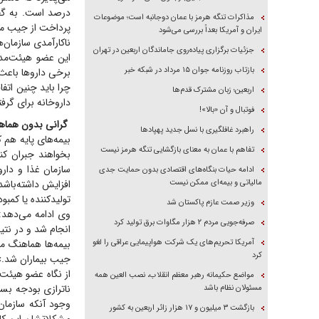
مذاکرات تنگه هرمز با عمان دوجانبه است؛ موضوعات
ایران و آمریکا بعداً بررسی می‌شود
ناکارآمدی سازمان‌های ب
جزئیات برگزاری پیاده‌روی جاماندگان اربعین در تهران
این عضو هیئت‌مدی
بازتاب روزنامه جوان ۱۵ مرداد در شبکه خبر
چرا باید چنین اتفا
اربعین؛ زبان مشترک قدم‌ها
داروخانه برای گرفت
فوتبال و آن «بالا»!
گرانی بدون هماه
راهبرد غافلگیری با نسل جدید پهپاد‌ها
بیمه‌های پایه هم ک
تفاهم با عمان به معنای بازگشایی تنگه هرمز نیست
بخواهند جبران کن
ادامه حیات بنگاه‌های اقتصادی بدون حمایت جدی
مالیاتی و بیمه‌ای ممکن نیست
تولیدکننده یا کمبو
وزیر صمت عازم پاکستان شد
وی ادامه می‌دهد: 
صرفه‌جویی مردم ۲ هزار مگاوات برق تولید کرد
انجام شد و در نتیج
آمریکا تحریم‌های یک شرکت هواپیمایی عراقی را لغو
بیمه‌ها هماهنگ می
کرد
جیب بیماران شد.»
از نگاه عضو هیئت م
مواضع حکیمانه رهبر معظم انقلاب، نصب العین همه
ناترازی بودجه بست
مسئولان نظام باشد
وجود آنکه سازمان‌
بازگشت ۳ میلیون و ۱۷ هزار زائر اربعین به کشور