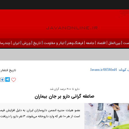
|
|
|
|
|
|
|
|
|
ست
بين‌الملل
اقتصاد
جامعه
فرهنگ‌و‌هنر
ایثار و مقاومت
تاریخ
ورزش
ايران
چندرسان
 کوتاه:
تاریخ انتشار:
دارو تا ۴۰۰ درصد گران شد
صاعقه گرانی دارو بر جان بیماران
عضو هیئت مدیره انجمن داروسازان ایران: به دلیل افزایش قیمت
است از هر ۱۰ نفر که وارد داروخانه می‌شوند، ۳ نفر دارو را دریافت نمی‌کنند