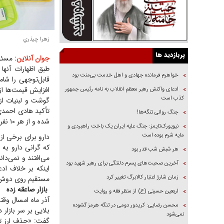
زهرا چيذري
پربازدید ها
جوان آنلاین:
مسئول
خواهرم فرمانده جهادی و اهل خدمت بی‌منت بود
قابل‌توجهی را شا
ادعای واکنش رهبر معظم انقلاب به نامه رئیس جمهور
کذب است
گوشت و لبنیات از 
تأکید هادی احمدی
جنگ روانی تنگه‌ها!
شده و از هر ۱۰ نفر که وارد داروخانه می‌شوند، سه نفر دارو را دریافت نمی‌کنند!
نیویورک‌تایمز: جنگ علیه ایران یک باخت راهبردی و
مایه شرم بوده است
دارو برای برخی از
که گرانی دارو به 
هر شبش شب قدر بود
می‌افتند و نمی‌دا
آخرین صحبت‌های پسرم دلتنگی برای رهبر شهید بود
اینکه بر خلاف اد
زمان شارژ اعتبار کالابرگ تغییر کرد
مستقیم روی دوش ب
بازار صاعقه زده
اربعین حسینی (ع) از منظر فقه و روایت
آذر ماه امسال وق
محسن رضایی: کریدور دومی در تنگه هرمز گشوده
بلایی بر سر بازار
نمی‌شود
گفت: «حذف ارز تر