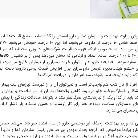
ان وزارت بهداشت و سازمان غذا و دارو اسمش را گذاشته‌اند اصلاح قیمت‌ها! اص
مل می‌شود. به خصوص اینکه فهرست قیمت شرکت‌های دارویی مختلف که سر از ر
افزایش قیمت‌ها از ۴۰ تا ۴۰۰ درصد است. اعداد و ارقامی که نشان می‌دهد پس از پر کشیدن 
سفره مردم، رفته‌رفته دارو هم از توان خرید بسیاری از بیماران خارج می‌شود، ب
 «عضو هیئت‌مدیره انجمن داروسازان ایران افزایش قیمت برخی دارو‌ها باعث ای
 افراد از نان شب هم واجب‌تر است و نمی‌توان آن را از فهرست نیاز‌های یک بیمار ح
شکلی افسار‌گسیخته جلو می‌رود، گاهی وقت‌ها بیماران بر سر سلامت و بیماری به
نند باید از کدام یک از نیازهایشان صرف‌نظر کنند تا بتوانند معادلات زندگی را پی
عای مسئولان سلامت بیمه‌ها هم پای کار نیستند و همین مسئله بار فشار گرانی
یماران می‌اندازد.
تی که وزیر بهداشت ازحذف ارز ترجیحی دارو در سال آینده خبر داد، می‌شد حدس
 دارو بیاید! موضوعی که اگرچه بعدتر مهدی پیر صالحی رئیس سازمان غذا و دارو آ
جیحی دارو فعلاً در برنامه دولت نیست و سال آینده نیز ارز ترجیحی وجود دارد،