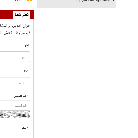
توطئه علیه دولت اسپانیا؟!
نظر شما
جوان آنلاين از انتشا
غير مرتبط ، فحش، نا
نام
ایمیل
* کد امنیتی
* نظر