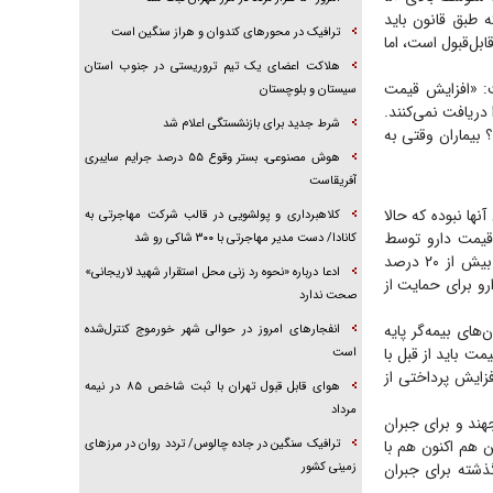
 مردم در حالی است که طبق قانون باید
ترافیک در محور‌های کندوان و هراز سنگین است
د پرداخت از جیب مردم قابل‌قبول است، اما
هلاکت اعضای یک تیم تروریستی در جنوب استان
ت: «افزایش قیمت
سیستان و بلوچستان
سه نفر دارو را دریافت نمی‌کنند.
شرط جدید برای بازنشستگی اعلام شد
؟ بیماران وقتی به
هوش مصنوعی، بستر وقوع ۵۵ درصد جرایم سایبری
آفریقاست
نها نبوده که حالا
کلاهبرداری و پولشویی در قالب شرکت مهاجرتی به
 قیمت دارو توسط
کانادا/ دست مدیر مهاجرتی با ۳۰۰ شاکی رو شد
سازمان غذا و دارو انجام می‌شود و بر اساس سرجمع تعرفه‌های امسال، میانگین قیمت دارو نباید بیش از ۲۰ درصد
ادعا درباره «نحوه رد زنی محل استقرار شهید لاریجانی»
رصد است. سازمان غذا و دارو برای حمایت از
صحت ندارد
های بیمه‌گر پایه
انفجار‌های امروز در حوالی شهر خورموج کنترل‌شده
مت باید از قبل با
است
فزایش پرداختی از
هوای قابل قبول تهران با ثبت شاخص ۸۵ در نیمه
مرداد
جهند و برای جبران
ن هم اکنون هم با
ترافیک سنگین در جاده چالوس/ تردد روان در مرز‌های
گذشته برای جبران
زمینی کشور