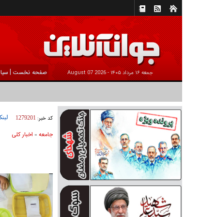
|
صفحه نخست
سیا
جمعه ۱۶ مرداد ۱۴۰۵ -
2026 August 07
لینک
کد خبر:
1279201
جامعه
اخبار كلی
»