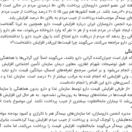
درصد است. به گفته این عضو انجمن داروسازان پرداخت بالای ۵۰ درصدی
پرداخت از جیب مردم ۲۰درصد باشد. در همه کشور‌ها هم بین ۱۵ تا ۲۰ درص
یمه‌گر موجب‌شده پرداخت از جیب مردم به بالای ۵۰ درصد افزایش یابد.
ره انجمن داروسازان ایران درباره افزایش قیمت دارو همچنین به ایرنا گفته‌اس
برخی دارو‌ها باعث ایجاد شوک در مردم شده و از هر ۱۰ نفر که وارد داروخانه می‌شوند، 
قی رخ بدهد که مردم از دریافت دارو امتناع کنند یا پول خرید دارو را نداشته‌باشند
ن دارو مراجعه می‌کنند، می‌گویند چرا قیمت‌ها این‌قدر افزایش داشته‌است؟»
نگی
ه قرار است جبران‌کننده گرانی دارو باشند، می‌گویند اصلاً این گرانی‌ها با هماهنگی آ
ند. طبق توضیحات شهرام غفاری، معاون درمان سازمان تأمین اجتماعی افزایش
افزایش داشته‌باشد، ولی افزایشی که انجام شده به مراتب بیشتر از ۲۰ د
د کسری‌های دارو این اقدام را انجام داده‌است.
«از طرفی افزایش قیمت دارو توسط سازمان غذا و دارو بدون هماهنگی با سازمان‌
ه قیمت‌ها در سامانه‌های بیمه‌ها به روز‌رسانی نشده‌بود. به هر حال این افزایش قی
‌شد تا بیماران مابه‌التفاوت بیشتری از جیب پرداخت نکنند. این موضوع باعث ا
دیره انجمن داروسازان، اما سازمان‌های بیمه‌گر هم با ناترازی و کمبود بودجه موا
ه‌هایشان را کوچک کردند و پرداخت از جیب مردم افزایش پیدا کرده‌است، بنابرای
های بیمه‌گر می‌گویند ما‌به‌التفاوت افزایش قیمت را پرداخت می‌کنند، اما مانند 