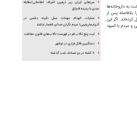
مرز‌های ایران زیر ذره‌بین اشراف اطلاعاتی/مقابله
ت به داروخانه‌ها
جدی با پدیده قاچاق
ان‌های بیمه‌گر باید ۶۰ درصد پول دارو را بلافاصله پس از
عملیات انهدام مهمات عمل نکرده دشمن در
کرده‌اند. اگر این
آذربایجان‌غربی/ مردم نگران صدای انفجار نباشند
 و مردم با کمبود
ثبت پنج تالاب قم در فهرست تالاب‌های قانون حفاظت
دستگیری قاتل فراری در نوشهر
۸ کشته در دو تصادف شب گذشته