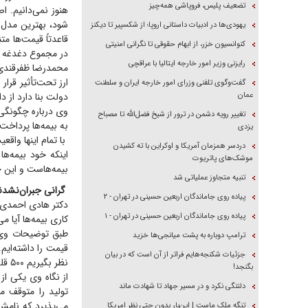
تضعیف پلیس، فروپاشی همه‌چیز
هنوز نمی‌دانیم. ا
شود، بهترین مدل 
یهودی‌ها در ادبیات داستانی اروپا؛ از شکسپیر تا دیکنز
قاعدتاً قیمت‌ها م
کنوانسیون خزر، از ابهام حقوقی تا نگرانی امنیتی
در مجموع دغدغه د
رایزنی وزیر امور خارجه ایتالیا با عراقچی
محمدرضا ظفرقندی، 
ارز تحت‌تأثیر قرار
گفت‌وگوی تلفنی وزرای امور خارجه ایران و سلطنت
عمان
دولت بنا دارد از 
وی درباره چگونگی 
تغییر رویه دشمن در ترور از شیخ فضل‌الله تا مصباح
به بیمه‌ها پرداخت 
یزدی
با تمام اینها واقع
دردسر همزمان آمریکا و اوکراین با ته کشیدن
اینکه خود بیمه‌ه
موشک‌های پاتریوت
بیمه‌هاست و این 
تنبیه متجاوز عملیاتی شد
گرانی جبران‌نشد
پیاده روی جاماندگان اربعین حسینی در تهران - ۲
دکتر هادی احمدی، 
پیاده روی جاماندگان اربعین حسینی در تهران - ۱
کاری بیمه‌ها آیا م
ترامپ دوباره به پشت میانجی‌ها خزید
جزئیات شکنجه‌هایم فراتر از آن است که در بیان
نظر بگیریم ۵۰۰ قلم دارو افزایش قیمت داشته‌است، می‌افزاید: «البته بهتر است که بگوییم اصلاح قیمت!»
بگنجد!
از نگاه وی یکی از 
دلتنگی نکرد و در مسیر جهاد تا شهادت ماند
تولید را متوقف م
تنگه ملک ماست | این‌بار بدون حتی نظر امریکا