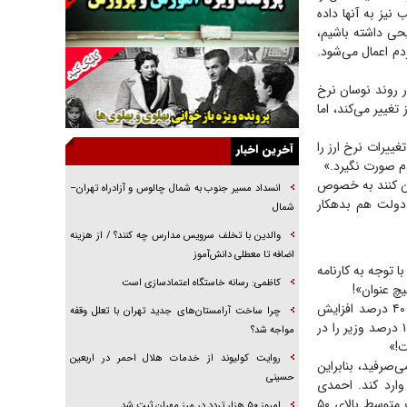
خرید قسطی اولش خنده و آخرش گریه است!
نیز به آنها داده
حی داشته باشیم،
فوتبال و آن «بالا»!
دم اعمال می‌شود.
راهبرد غافلگیری با نسل جدید پهپاد‌ها
ر روند نوسان نرخ
جنجال پزشکان تقلبی در صنعت زیبایی
تغییر می‌کند، اما
یهودی‌ها در ادبیات داستانی اروپا؛ از شکسپیر تا
دیکنز
ییرات نرخ ارز را
آخرین اخبار
دم صورت نگیرد.»
گفت‌وگو با خواهر یکی از شهدای جنگ رمضان/
بران کنند به خصوص
خواهرم فرمانده جهادی و اهل خدمت بی‌منت بود
انسداد مسیر جنوب به شمال چالوس و آزادراه تهران–
 دولت هم بدهکار
شمال
جزئیات شکنجه‌هایم فراتر از آن است که در بیان
بگنجد!
والدین با تخلف سرویس مدارس چه کنند؟ / از هزینه
اضافه تا معطلی دانش‌آموز
گزارش «جوان» از قوانین سخت‌گیرانه ۶ قاره در
 توجه به کارنامه
برابر یورش به پاسگاه‌های پلیس
کاظمی: رسانه خاستگاه اعتمادسازی است
یچ عنوان»!
طبق توضیحات وی برخی از دارو‌ها تا ۲۰۰ درصد افزایش قیمت داشتند و به صورت میانگین ۳۰، ۴۰ درصد افزایش
چرا ساخت آرامستان‌های جدید تهران با تعلل وقفه
قیمت را داشته‌ایم. احمدی در عین حال با تأکید بر اینکه حدود ۵ هزار قلم دارو داریم که حتی اگر ۱۰ درصد وزیر را در
مواجه شد؟
روایت کولیوند از خدمات هلال احمر در اربعین
ی‌صرفید، بنابراین
حسینی
وارد کند. احمدی
می‌پذیرد که نامش را هر چه بگذاریم، اینجا بحث پرداخت از جیب مردم مطرح است که به صورت متوسط بالای ۵۰
امروز ۵۰ هزار تردد در مرز مهران ثبت شد