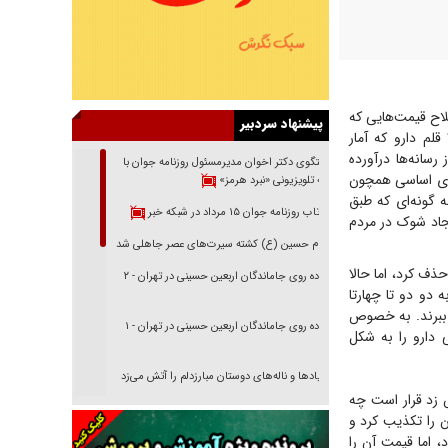
لاح قیمت‌هایی که
پیشنهاد سردبیر
طبق اظهارات آنها فقط شامل ۱۰ درصد از دارو‌ها می‌شود، اما این ۱۰ درصد خودش می‌شود ۳۷۰ قلم دارو که آمار
سانه‌ها درآورده
گفتگوی دکتر اخوان مدیرمسئول روزنامه جوان با
کالا‌های اساسی همچون
برنامه تلویزیونی «نبرد هرمز»
ه گونه‌ای که طبق
بازتاب روزنامه جوان ۱۵ مرداد در شبکه خبر
جاد شوک در مردم
امام حسین (ع) کشته سیرت‌های عصر جاهلی شد
ذف کرد، اما حالا
پیاده روی جاماندگان اربعین حسینی در تهران - ۲
 دو دو تا چهارتا
ش ببرند. به خصوص
پیاده روی جاماندگان اربعین حسینی در تهران - ۱
 دارو را به شکل
فریاد‌ها و ناله‌های دوستان مبارزدلم را آتش می‌زد
 زد قرار است چه
تغییر رویه دشمن در ترور از شیخ فضل‌الله تا مصباح
ن را تکذیب کرد و
یزدی
 اما قیمت آن را