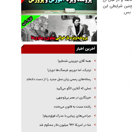
خرید قسطی اولش خنده و آخرش گریه است!
چنین شرایطی این
 بس.
فوتبال و آن «بالا»!
راهبرد غافلگیری با نسل جدید پهپاد‌ها
جنجال پزشکان تقلبی در صنعت زیبایی
یهودی‌ها در ادبیات داستانی اروپا؛ از شکسپیر تا
دیکنز
آخرین اخبار
گفت‌وگو با خواهر یکی از شهدای جنگ رمضان/
خواهرم فرمانده جهادی و اهل خدمت بی‌منت بود
همه آقای دوربینی شده‌ایم!
جزئیات شکنجه‌هایم فراتر از آن است که در بیان
نزدیک، اما دوریم، فرسنگ‌ها دورتر!
بگنجد!
رسانه‌های رسمی زبان نسل جدید را از دست داده‌اند
گزارش «جوان» از قوانین سخت‌گیرانه ۶ قاره در
نسلی که آنلاین الگو می‌گیرد
برابر یورش به پاسگاه‌های پلیس
‌خبرنگاری در عصر بی‌توجهی
راننده مست به قانون می‌خندد
جراحی‌های زیبایی با مدرک فوق‌دیپلم!
متا در امریکا ۹۴۲ میلیون دلار محکوم شد