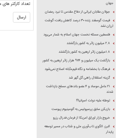
تعداد کارکتر های م
جهان
جولان عقابان ایرانی از دفاع مقدس تا نبرد رمضان
قیمت گوسفند زنده ۳۰ درصد کاهش یافت؛ گوشت
ارزان نشد
فلسطین مسئله نخست جهان اسلام به شمار می‌رود
۲.۸ میلیون زائر به کشور بازگشتند
۱.۸میلیون زائر اربعین به کشور بازگشتند
بازگشت یک میلیون و ۹۷۴ هزار زائر اربعین به کشور
فرهنگ با بخشنامه و نگاه قیم‌مآبانه اصلاح نمی‌شود
گزینه استقلال راهی گل گهر شد
۲۱ عامل موساد و ۴ عضو باند‌های مسلح بازداشت
شدند
توطئه علیه دولت اسپانیا؟!
بازیکن سابق پرسپولیس به آلومینیوم پیوست
خروج بازار اوراق امریکا از فرمان فدرال رزرو
البرز، الگوی تاب‌آوری ملی و شتاب در مسیر توسعه
پایدار