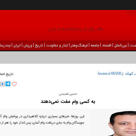
|
|
|
|
|
|
|
|
|
ست
بين‌الملل
اقتصاد
جامعه
فرهنگ‌و‌هنر
ایثار و مقاومت
تاریخ
ورزش
ايران
چندرسان
 کوتاه:
تاریخ انتش
حسین فصیحی
به کسی وام مفت نمی‌دهند
این روز‌ها خبر‌های بسیاری درباره کلاهبرداری در پوشش وام آ
جویندگان وام به جای دریافت وام آسان، پس انداز خود را هم از