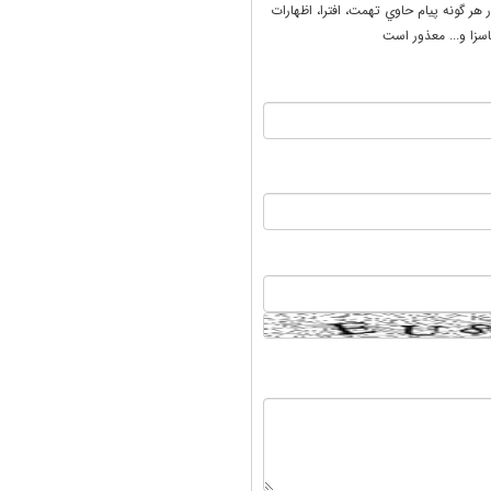
ر هر گونه پيام حاوي تهمت، افترا، اظهارات
سزا و... معذور است