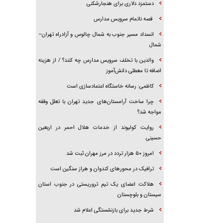
دستمزد دلاری برای هنجارشکنی
قصه ناتمام سرویس مدارس
انسداد مسیر جنوب به شمال چالوس و آزادراه تهران–
شمال
والدین با تخلف سرویس مدارس چه کنند؟ / از هزینه
اضافه تا معطلی دانش‌آموز
کاظمی: رسانه خاستگاه اعتمادسازی است
چرا ساخت آرامستان‌های جدید تهران با تعلل وقفه
مواجه شد؟
روایت کولیوند از خدمات هلال احمر در اربعین
حسینی
امروز ۵۰ هزار تردد در مرز مهران ثبت شد
ترافیک در محور‌های کندوان و هراز سنگین است
هلاکت اعضای یک تیم تروریستی در جنوب استان
سیستان و بلوچستان
شرط جدید برای بازنشستگی اعلام شد