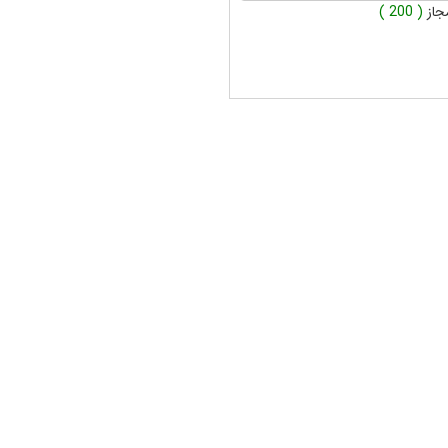
جاز
( 200 )