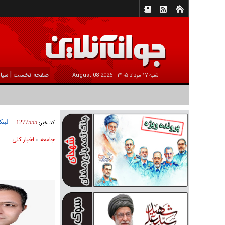
|
صفحه نخست
سیا
شنبه ۱۷ مرداد ۱۴۰۵ -
2026 August 08
لینک
کد خبر:
1277555
جامعه
اخبار كلی
»