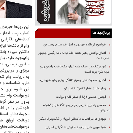
این روز‌ها خبر‌ها
پربازدید ها
آسان، پس انداز خ
کانال‌های تلگرامی
خواهرم فرمانده جهادی و اهل خدمت بی‌منت بود
وام از بانک‌ها نی
داشتن سپرده بانک
ادعای واکنش رهبر معظم انقلاب به نامه رئیس جمهور
کذب است
نیویورک‌تایمز: جنگ علیه ایران یک باخت راهبردی و
مرکزی را در پروفا
مایه شرم بوده است
به دریافت وام شده
آخرین صحبت‌های پسرم دلتنگی برای رهبر شهید بود
ملی، شناسنامه و د
این شیوه برای جلب
زمان شارژ اعتبار کالابرگ تغییر کرد
درخواست وام تشکی
اربعین حسینی (ع) از منظر فقه و روایت
بدون در نظر گرفت
محسن رضایی: کریدور دومی در تنگه هرمز گشوده
خودشان را در اختی
نمی‌شود
مجرمانه‌شان استفا
یهودی‌ها در ادبیات داستانی اروپا؛ از شکسپیر تا دیکنز
دریافت اوراق هو
درخواست‌شده‌شان 
کنوانسیون خزر، از ابهام حقوقی تا نگرانی امنیتی