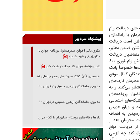
ه جای دریافت وام
ن با راه‌اندازی
پیشنهاد سردبیر
 روشن است دریافت
اشتن ضامن معتبر،
گفتگوی دکتر اخوان مدیرمسئول روزنامه جوان با
متقاضیان دریافت
برنامه تلویزیونی «نبرد هرمز»
وام‌وجود دارد، بنابراین کلاهبرداران با ضد تبلیغ درباره وضعیت موجود تلاش می‌کنند با طرح عناوینی مثل وام فوری ۸۰۰
بازتاب روزنامه جوان ۱۵ مرداد در شبکه خبر
گوی بانک‌ها خصوصاً بانک
ندگان کانال موفق
امام حسین (ع) کشته سیرت‌های عصر جاهلی شد
 مجرمان کارت‌های
تشر می‌کنند و به
پیاده روی جاماندگان اربعین حسینی در تهران - ۲
اضیان پرونده‌های
بکه‌های اجتماعی
پیاده روی جاماندگان اربعین حسینی در تهران - ۱
د و اوراق هویتی
ی رسیدن به اهداف
فریاد‌ها و ناله‌های دوستان مبارزدلم را آتش می‌زد
ست مجرمان بعد از
از دریافت مبلغ
تغییر رویه دشمن در ترور از شیخ فضل‌الله تا مصباح
ل کند چه الزامی
یزدی
بخواهد به فردی ناشناس مثلاً ۸۰۰ میلیون تومان وام ۴ درصد بدهد و در قبال آن