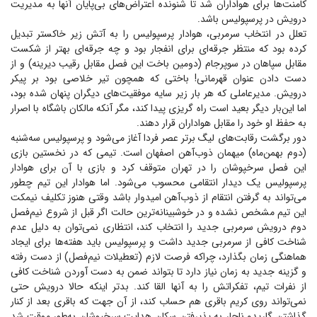
کامنت‌ها برای هواداران شد تا شنونده اعتراض‌های بی‌پایان آنها به مدیریت
درویش در پرسپولیس باشد.
تعلل در انتخاب سرمربی، هوادار پرسپولیس را به آتش زیر خاکستر تبدیل
کرده بود که منتظر جرقه‌ای برای انفجار بود و چه جرقه‌ای بهتر از شکست
مقابل سپاهان در سوپرجام (دومین باخت این فصل مقابل رقیب دیرینه) و از
دست دادن عنوان قهرمانی! باختی که همچون تیر خلاصی بود بر پیکر
درویش. مدیرعاملی که هر بار زیر سایه موفقیت‌های دیگران پنهان شده بود،
اما این‌بار دیگر بعید است راه گریزی پیدا کند، مگر آنکه مالکان باشگاه با اصرار
به حفظ او خود را مقابل هواداران قرار دهند.
دور برگشت رقابت‌های لیگ برتر عصر فردا آغاز می‌شود و پرسپولیس سه‌شنبه
(دوم بهمن‌ماه) میهمان ذوب‌آهن اصفهان است. تیمی که در نخستین بازی
این فصل سرخپوشان را در تهران متوقف کرد و بازی با آن برای هوادار
پرسپولیس یک دیدار انتقامی محسوب می‌شود. اما هوادار این تیم چطور
می‌تواند به گرفتن انتقام از ذوب‌آهن امیدوار باشد وقتی هنوز تکلیف نیمکت
این تیم مشخص نشده و در خوشبینانه‌ترین حالت اگر قبل از شروع نیم‌فصل
دوم درویش سرمربی جدید را انتخاب کند، انتظاری نمی‌توان به دلیل عدم
شناخت کافی از سرمربی جدید داشت و پرسپولیس باید هفته‌ها برای ایجاد
هماهنگی زمان بگذارد، چراکه فرصت لازم (تعطیلات نیم‌فصل) از دست رفته
و گزینه جدید به زمان نیاز دارد تا بتواند ضمن به دست آوردن شناخت کافی
از نفرات تیم، تفکراتش را به آنها القا کند. بدتر اینکه حالا درویش حتی
نمی‌تواند روی کریم باقری هم حساب کند، از آن جهت که باقری بعد از کنار
گذاشتن گاریدو ناچار به پذیرفتن سکان هدایت سرخپوشان به‌طور موقت شد