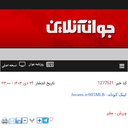
روزنامه جوان
نسخه اصلی
Toggle
navigation
کد خبر:
1277521
تاریخ انتشار:
۲۹ دی ۱۴۰۳ - ۲۳:۰۰
لینک کوتاه:
ورزش
ساير
»