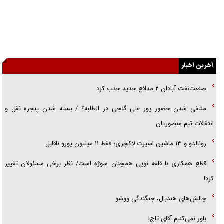
گفت‌وگو با خواهر یکی از شهدای جنگ رمضان/ خواهرم فرمانده جهادی و
اهل خدمت بی‌منت بود
جزئیات شکنجه‌هایم فراتر از آن است که در بیان بگنجد!
گزارش «جوان» از قوانین سخت‌گیرانه ۶ قاره در برابر یورش به پاسگاه‌های
آخرین اخبار
پلیس
صنعت‌نفت آبادان ۲ مدافع جدید جذب کرد
تحلیل ابعاد پیام رهبر انقلاب به حزب‌الله/ مقاومت نقشه راه آینده غرب آسیا
منتفی شدن حضور پور علی گنجی در الطلبه؟ / بسته شدن پنجره نقل و
گفت‌و‌گو اختصاصی با همسر فرمانده شهید حزب‌الله لبنان/ هر شبش شب
انتقالات تیم منصوریان
قدر بود
رونالدو و ۱۳ ماشین اسپرت لاکچری؛ فقط ۱۱ میلیون یورو ناقابل
قطع همکاری با قلعه نویی همچنان سوژه است/ نظر برخی مسئولان تغییر
کرد!
چالش‌های هندبال، جنگندگی ووشو
باور نمی‌کنیم آقای تاج!