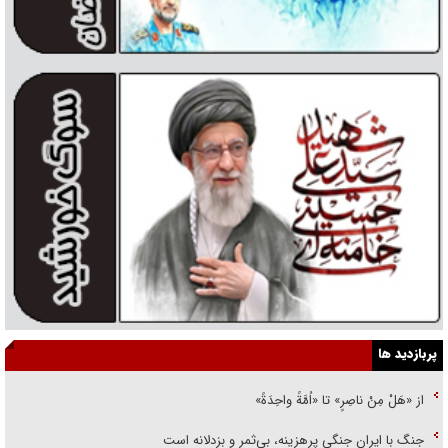
پربازدید ها
از «هَلْ مِنْ ناصِرٍ» تا «اُمَّةً واحِدَةً»
جنگ با ایران جنگی پرهزینه، بی‌ثمر و بزدلانه است