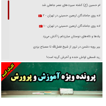
امام حسین (ع) کشته سیرت‌های عصر جاهلی شد
پیاده روی جاماندگان اربعین حسینی در تهران - ۲
پیاده روی جاماندگان اربعین حسینی در تهران - ۱
فریاد‌ها و ناله‌های دوستان مبارزدلم را آتش می‌زد
تغییر رویه دشمن در ترور از شیخ فضل‌الله تا مصباح یزدی
خرید قسطی اولش خنده و آخرش گریه است!
فوتبال و آن «بالا»!
راهبرد غافلگیری با نسل جدید پهپاد‌ها
جنجال پزشکان تقلبی در صنعت زیبایی
یهودی‌ها در ادبیات داستانی اروپا؛ از شکسپیر تا دیکنز