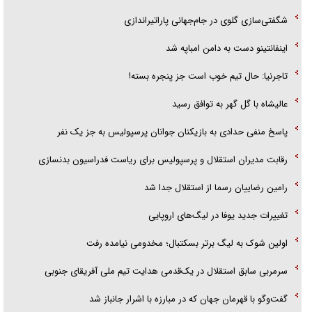
شگفتی‌سازی گلوی در جام‌جهانی پاراتیراندازی
اینفانتینو دست به دامن امباپه شد
تاجرنیا: حال تیم خوب است جز پنجره بسته!
عالیشاه با گل گهر به توافق رسید
پاسخ منفی حدادی به بازیکنان جوانان پرسپولیس به جز یک نفر
رقابت مدیران استقلال و پرسپولیس برای ریاست فدراسیون بدنسازی
رامین رضاییان رسما از استقلال جدا شد
تغییرات جدید یوفا در لیگ‌های اروپایی
اولین شوک به لیگ برتر بسکتبال؛ مخدومی نیامده رفت
سرمربی سابق استقلال در یک‌قدمی هدایت تیم ملی آفریقای جنوبی
گفت‌وگو با قهرمان جهان که در مبارزه با اشرار جانباز شد