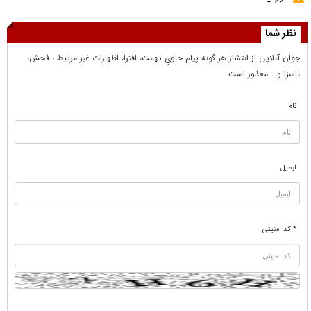
نظر شما
جوان آنلاين از انتشار هر گونه پيام حاوي تهمت، افترا، اظهارات غير مرتبط ، فحش،
ناسزا و... معذور است
نام
ایمیل
* کد امنیتی