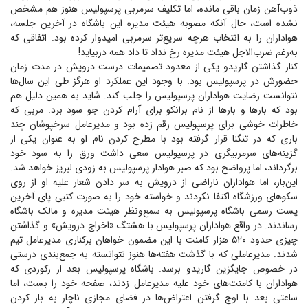
ذوب‌آهن زمان باقی مانده، اما تکلیف سرمربی پرسپولیس هنوز هم مشخص
نشده است، حال آنکه مصوبه هیئت مدیره این باشگاه در آخرین جلسه،
هواداران را به انتخاب هرچه سریع‌تر سرمربی امیدوار کرده بود. اتفاقی که
به‌رغم ضرب‌الاجل هیئت مدیره رخ نداد تا داد همه دربیاید!
کنار گذاشتن گاریدو یکی از معدود تصمیمات درست درویش در مدت زمان
حضورش در پرسپولیس بود. با وجود این عملکرد او هرگز طی این سال‌ها
نتوانست رضایت هواداران پرسپولیس را جلب کند. شاید به همین دلیل هم
بود که بار‌ها و بار‌ها از نام برانکو برای آرام کردن جو سود برد. مربی که
خاطرات خوشی برای پرسپولیس رقم زده بود و مدیرعامل سرخپوشان چند
باری که در تنگنا قرار گرفته بود با مطرح کردن نام او به عنوان یکی از
گزینه‌های سرمربیگری در پرسپولیس سعی داشت ورق را به سود خود
برگرداند، اما پرواضح بود که صبر هوادار پرسپولیس به زودی لبریز خواهد شد.
این‌بار، اما هواداران ناراضی از درویش به سر دادن شعار علیه او از روی
سکو‌های ورزشگاه اکتفا نکردند و خواسته خود را به صورت کتبی پای آخرین
پست رسمی باشگاه پرسپولیس به سمع‌و‌نظر هیئت مدیره و مالک باشگاه
رساندند. در واقع هواداران پرسپولیس با هشتگ «اخراج درویش» و گذاشتن
چیزی حدود ۵۲۰ هزار کامنت با این مضمون خواهان برکناری مدیرعامل تیم
شدند. مدیرعاملی که با گذشت هفته‌ها هنوز نتوانسته به جمع‌بندی درستی
در خصوص جایگزین گاریدو برسد. باشگاه پرسپولیس بعد از رکوردی که
هواداران با کامنت‌های خود علیه مدیرعامل زدند، صفحه خود را بست، اما
ساعتی بعد با اوج گرفتن اعتراض‌ها در فضای مجازی ناچار به باز کردن