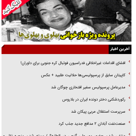
راهبرد غافلگیری با نسل جدید پهپاد‌ها
جنجال پزشکان تقلبی در صنعت زیبایی
یهودی‌ها در ادبیات داستانی اروپا؛ از شکسپیر تا دیکنز
گفت‌وگو با خواهر یکی از شهدای جنگ رمضان/ خواهرم فرمانده جهادی و
آخرین اخبار
اهل خدمت بی‌منت بود
افشای اقدامات غیراخلاقی فدراسیون فوتبال کره جنوبی برای داوران!
جزئیات شکنجه‌هایم فراتر از آن است که در بیان بگنجد!
کاپیتان سابق از پرسپولیسی‌ها حلالیت طلبید + عکس
گزارش «جوان» از قوانین سخت‌گیرانه ۶ قاره در برابر یورش به پاسگاه‌های
مدیرعامل پرسپولیس سفیر افتخاری چوگان شد
پلیس
رکوردشکنی دختر دونده ایران در بلاروس
سرپرست استقلال مربی پیکان شد
صنعت‌نفت آبادان ۲ مدافع جدید جذب کرد
منتفی شدن حضور پور علی گنجی در الطلبه؟ / بسته شدن پنجره نقل و