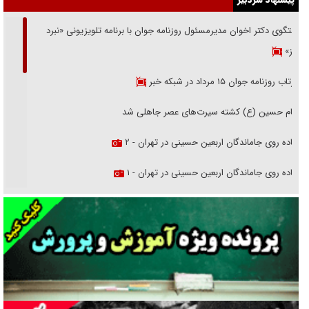
گفتگوی دکتر اخوان مدیرمسئول روزنامه جوان با برنامه تلویزیونی «نبرد
هرمز»
بازتاب روزنامه جوان ۱۵ مرداد در شبکه خبر
امام حسین (ع) کشته سیرت‌های عصر جاهلی شد
پیاده روی جاماندگان اربعین حسینی در تهران - ۲
پیاده روی جاماندگان اربعین حسینی در تهران - ۱
فریاد‌ها و ناله‌های دوستان مبارزدلم را آتش می‌زد
تغییر رویه دشمن در ترور از شیخ فضل‌الله تا مصباح یزدی
خرید قسطی اولش خنده و آخرش گریه است!
فوتبال و آن «بالا»!