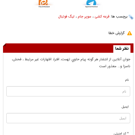
برچسب ها:
قرعه کشی
،
سوپر جام
،
لیگ فوتبال
گزارش خطا
نظر شما
جوان آنلاين از انتشار هر گونه پيام حاوي تهمت، افترا، اظهارات غير مرتبط ، فحش،
ناسزا و... معذور است
نام
ایمیل
* کد امنیتی