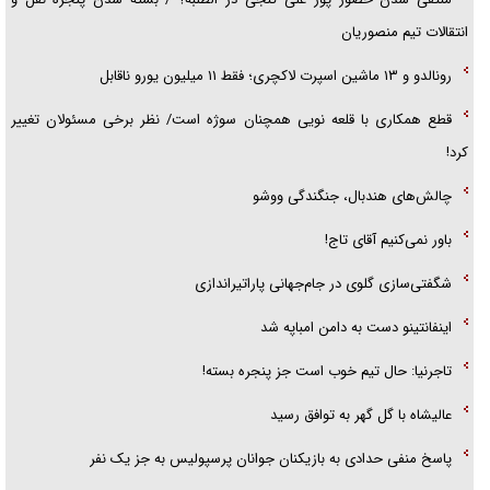
انتقالات تیم منصوریان
رونالدو و ۱۳ ماشین اسپرت لاکچری؛ فقط ۱۱ میلیون یورو ناقابل
قطع همکاری با قلعه نویی همچنان سوژه است/ نظر برخی مسئولان تغییر
کرد!
چالش‌های هندبال، جنگندگی ووشو
باور نمی‌کنیم آقای تاج!
شگفتی‌سازی گلوی در جام‌جهانی پاراتیراندازی
اینفانتینو دست به دامن امباپه شد
تاجرنیا: حال تیم خوب است جز پنجره بسته!
عالیشاه با گل گهر به توافق رسید
پاسخ منفی حدادی به بازیکنان جوانان پرسپولیس به جز یک نفر