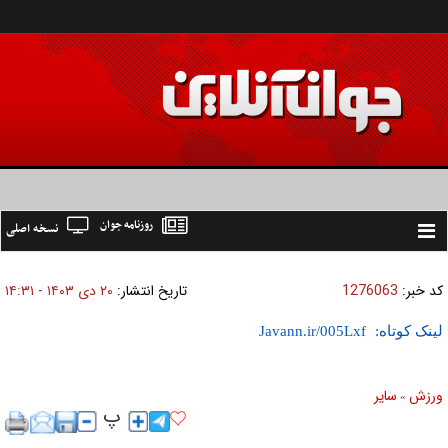
روزنامه جوان
نسخه اصلی
Toggle
navigation
کد خبر:
1276063
تاریخ انتشار:
۲۰ دی ۱۴۰۳ - ۱۴:۳۱
لینک کوتاه:
ورزش
ساير
»