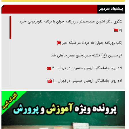
پیشنهاد سردبیر
گفتگوی دکتر اخوان مدیرمسئول روزنامه جوان با برنامه تلویزیونی «نبرد
هرمز»
بازتاب روزنامه جوان ۱۵ مرداد در شبکه خبر
امام حسین (ع) کشته سیرت‌های عصر جاهلی شد
پیاده روی جاماندگان اربعین حسینی در تهران - ۲
پیاده روی جاماندگان اربعین حسینی در تهران - ۱
فریاد‌ها و ناله‌های دوستان مبارزدلم را آتش می‌زد
تغییر رویه دشمن در ترور از شیخ فضل‌الله تا مصباح یزدی
خرید قسطی اولش خنده و آخرش گریه است!