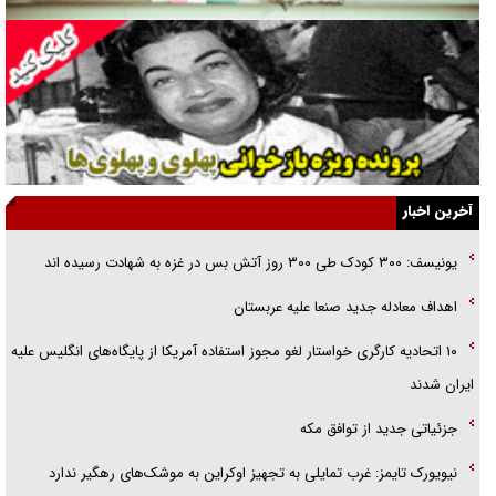
فوتبال و آن «بالا»!
راهبرد غافلگیری با نسل جدید پهپاد‌ها
جنجال پزشکان تقلبی در صنعت زیبایی
یهودی‌ها در ادبیات داستانی اروپا؛ از شکسپیر تا دیکنز
گفت‌وگو با خواهر یکی از شهدای جنگ رمضان/ خواهرم فرمانده جهادی و
آخرین اخبار
اهل خدمت بی‌منت بود
یونیسف: ۳۰۰ کودک طی ۳۰۰ روز آتش بس در غزه به شهادت رسیده اند
جزئیات شکنجه‌هایم فراتر از آن است که در بیان بگنجد!
اهداف معادله جدید صنعا علیه عربستان
گزارش «جوان» از قوانین سخت‌گیرانه ۶ قاره در برابر یورش به پاسگاه‌های
۱۰ اتحادیه کارگری خواستار لغو مجوز استفاده آمریکا از پایگاه‌های انگلیس علیه
پلیس
ایران شدند
جزئیاتی جدید از توافق مکه
نیویورک تایمز: غرب تمایلی به تجهیز اوکراین به موشک‌های رهگیر ندارد