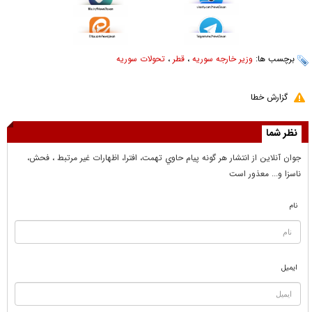
برچسب ها:
وزیر خارجه سوریه
،
قطر
،
تحولات سوریه
گزارش خطا
نظر شما
جوان آنلاين از انتشار هر گونه پيام حاوي تهمت، افترا، اظهارات غير مرتبط ، فحش،
ناسزا و... معذور است
نام
ایمیل