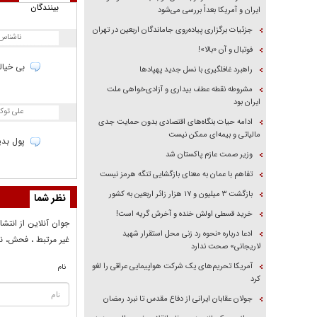
بینندگان
ایران و آمریکا بعداً بررسی می‌شود
جزئیات برگزاری پیاده‌روی جاماندگان اربعین در تهران
ناشناس
فوتبال و آن «بالا»!
بی خیالی
راهبرد غافلگیری با نسل جدید پهپاد‌ها
مشروطه نقطه عطف بیداری و آزادی‌خواهی ملت
ایران بود
علی توک
ادامه حیات بنگاه‌های اقتصادی بدون حمایت جدی
مالیاتی و بیمه‌ای ممکن نیست
پول بدی
وزیر صمت عازم پاکستان شد
تفاهم با عمان به معنای بازگشایی تنگه هرمز نیست
بازگشت ۳ میلیون و ۱۷ هزار زائر اربعین به کشور
نظر شما
خرید قسطی اولش خنده و آخرش گریه است!
جوان آنلاين از انتشا
ادعا درباره «نحوه رد زنی محل استقرار شهید
غير مرتبط ، فحش، نا
لاریجانی» صحت ندارد
آمریکا تحریم‌های یک شرکت هواپیمایی عراقی را لغو
نام
کرد
جولان عقابان ایرانی از دفاع مقدس تا نبرد رمضان