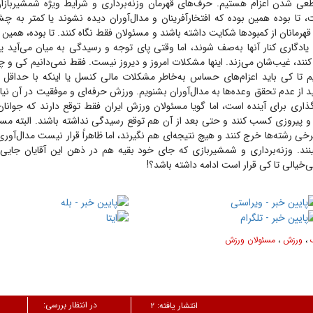
طعی شدن اعزام هستیم. حرف‌های قهرمان وزنه‌برداری و شرایط ویژه شمشیرباز
تا بوده همین بوده که افتخارآفرینان و مدال‌آوران دیده نشوند یا کمتر به چشم 
هرمانان از کمبود‌ها شکایت داشته باشند و مسئولان فقط نگاه کنند. تا بوده، همین بو
دگاری کنار آنها به‌صف شوند، اما وقتی پای توجه و رسیدگی به میان می‌آید یا
نند، غیب‌شان می‌زند. اینها مشکلات امروز و دیروز نیست. فقط نمی‌دانیم کی و چ
م تا کی باید اعزام‌های حساس به‌خاطر مشکلات مالی کنسل یا اینکه با حداقل ن
ید از عدم تحقق وعده‌ها به مدال‌آوران بشنویم. ورزش حرفه‌ای و موفقیت در آن نیاز
گذاری برای آینده است، اما گویا مسئولان ورزش ایران فقط توقع دارند که جوانان 
 پیروزی کسب کنند و حتی بعد از آن هم توقع رسیدگی نداشته باشند. البته مسئ
خی رشته‌ها خرج کنند و هیچ نتیجه‌ای هم نگیرند، اما ظاهراً قرار نیست مدال‌آوری
بینند. وزنه‌برداری و شمشیربازی که جای خود بقیه هم در ذهن این آقایان جایی
‌خیالی تا کی قرار است ادامه داشته باشد؟!
،
ورزش
،
مسئولان ورزش
در انتظار بررسی:
انتشار یافته:
۲