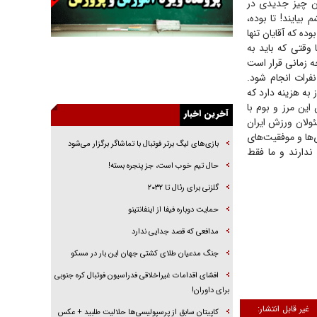
ان چیز جدیدی در
راننده مست به قانون می‌خندد
بیایند! تا بوده،
همه آقای دوربینی شده‌ایم!
ده که آقایان تنها
 وقتی که باید به
قصه ناتمام سرویس مدارس
ه زمانی قرار است
آیا مقاومت فلسطین خلع‌سلاح می‌شود؟
فرات انجام شود.
 به هزینه دارد که
الگوی وحدت‌آفرین در ادراک سیاست خارجی
این مرز و بوم با
آخرین اخبار
ولان ورزش ایران
گفتگوی دکتر اخوان مدیرمسئول روزنامه جوان با
برنامه تلویزیونی «نبرد هرمز»
‌ها و موفقیت‌های
بازی‌های لیگ برتر فوتبال با تماشاگر برگزار می‌شود
 ندارند و ما فقط
امام حسین (ع) کشته سیرت‌های عصر جاهلی شد
حال تیم خوب است، جز پنجره بسته!
فریاد‌ها و ناله‌های دوستان مبارزدلم را آتش می‌زد
گلزنی برای رئال تا ۲۰۳۲
حمایت دوباره فیفا از اینفانتینو
مدافعی که قصد جدایی ندارد
جنگ مدعیان طلای کشتی جهان این بار در مسکو
افشای اقدامات غیراخلاقی فدراسیون فوتبال کره جنوبی
برای داوران!
غیر قابل انتشار:
کاپیتان سابق از پرسپولیسی‌ها حلالیت طلبید + عکس