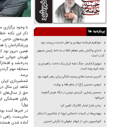
با وجود برگزاری مر
پربازدید ها
ذکر این نکته خط
هزینه‌های خاص خو
خواهرم فرمانده جهادی و اهل خدمت بی‌منت بود
ورزشکارانمان را ه
همین دیروز بود ک
ادعای واکنش رهبر معظم انقلاب به نامه رئیس جمهور
کذب است
قهرمان جوانی است
بدرخشد و افتخار‌آ
نیویورک‌تایمز: جنگ علیه ایران یک باخت راهبردی و
مسابقه مهم گرندپ
مایه شرم بوده است
برسد.
آخرین صحبت‌های پسرم دلتنگی برای رهبر شهید بود
شمشیربازی ایران 
اربعین حسینی (ع) از منظر فقه و روایت
شاهد این مثال در
حق از مدال‌های ان
محسن رضایی: کریدور دومی در تنگه هرمز گشوده
نمی‌شود
رقبای همیشگی ای
پول!
زمان شارژ اعتبار کالابرگ تغییر کرد
یهودی‌ها در ادبیات داستانی اروپا؛ از شکسپیر تا دیکنز
سابریست راهی تون
کنوانسیون خزر، از ابهام حقوقی تا نگرانی امنیتی
آماده شدن هستند و