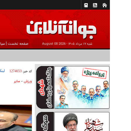
|
صفحه نخست
سیا
شنبه ۱۷ مرداد ۱۴۰۵ -
2026 August 08
لینک
کد خبر:
1274653
ورزش
ساير
»