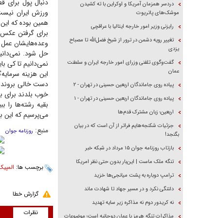
دنبال پول برای ق
دردسر همزمان آمریکا و اوکراین با ته کشیدن
ورزش ایران نیست، 
موشک‌های پاتریوت
همین بوده که این ق
رایزنی وزیر امور خارجه ایتالیا با عراقچی
برای گرفتن عکس یا
تغییر رویه دشمن در ترور از شیخ فضل‌الله تا مصباح
وعده‌هایشان عمل ک
یزدی
حل شود. نمی‌دانی
گفت‌وگوی تلفنی وزرای امور خارجه ایران و سلطنت
نمی‌دانیم تا کی با
عمان
این هزینه سرمایه‌
دست خالی بروند و
پیاده روی جاماندگان اربعین حسینی در تهران - ۲
خوب بلدند برای بر
پیاده روی جاماندگان اربعین حسینی در تهران - ۱
بقیه رشته‌ها را ب
اربعین؛ زبان مشترک قدم‌ها
می‌پرسیم که این بی
جزئیات شکنجه‌هایم فراتر از آن است که در بیان
منبع:
روزنامه جوان
بگنجد!
بازتاب روزنامه جوان ۱۵ مرداد در شبکه خبر
تنگه ملک ماست | این‌بار بدون حتی نظر امریکا
برچسب ها:
المپیک
ترامپ دوباره به پشت میانجی‌ها خزید
دلتنگی نکرد و در مسیر جهاد تا شهادت ماند
گزارش خطا
نه کریدور دوم نه مذاکره زیر سایه تهدید
نظرات
مذاکرات تنگه هرمز با عمان دوجانبه است؛ موضوعات