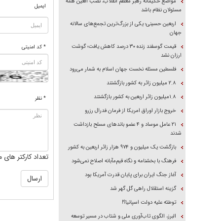
مواضع حکیمانه رهبر معظم انقلاب، نصب العین همه
ایمیل
مسئولان نظام باشد
اربعین حسینی؛ یکی از بزرگ‌ترین تجمع‌های سالانه
جهان
قیمت گوسفند زنده ۳۰ درصد کاهش یافت؛ گوشت
* کد امنیتی
ارزان نشد
فلسطین مسئله نخست جهان اسلام به شمار می‌رود
۲.۸ میلیون زائر به کشور بازگشتند
۱.۸میلیون زائر اربعین به کشور بازگشتند
* نظر
خروج بازار اوراق امریکا از فرمان فدرال رزرو
۲۱ عامل موساد و ۴ عضو باند‌های مسلح بازداشت
شدند
بازگشت یک میلیون و ۹۷۴ هزار زائر اربعین به کشور
تعداد کارکتر های م
فرهنگ با بخشنامه و نگاه قیم‌مآبانه اصلاح نمی‌شود
آغاز جنگ ایران برای پایان قدرت آمریکا بود
گزینه استقلال راهی گل گهر شد
توطئه علیه دولت اسپانیا؟!
البرز، الگوی تاب‌آوری ملی و شتاب در مسیر توسعه