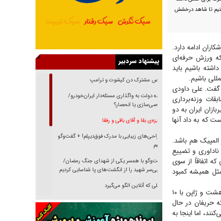
کنیم تا شاهد درخشش
کاران ادامه دارد.
ه ورزش حرفه‌ای
پیشنهاد سردبیر
اشته باشیم باید
مللی باشیم.
رقص مشترک دن کیشوت و ترامپ
 گفت. علی داودی
دنده دولت به واگذاری مسئله‌دار ایران‌خودرو/
قات وزنه‌برداری
خصوصی‌سازی یا انحصار؟
ازان ایران به دو
 که به داد آنها
غریزه‌ی بقا و آقای باقی و رفقا
جراحی‌های زیبایی با مدرک فوق‌دیپلم! + گفت‌وگو
المپیک هم باشد.
با متهم
ناداوری و تضییع
ه اتفاقاً از سوی
گفت‌وگو با همسر یکی از شهدای جنگ رمضان/
پیکر بی‌سر شهید را از انگشت‌های پا شناسایی کردیم
ثل همیشه کمبود
نسلی که آنلاین الگو می‌گیرد
در خبر‌ها آمده بود استرالیا و چین با یک، قزاقستان و عربستان با چهار، هنگ‌کنگ و کره جنوبی با هشت و ژاپن با ۱۰
ه حریفان در حال
گفت‌وگو با آیت‌الله جاودان/ جفای مخالفان مکانت
معنوی رهبر شهید را ارتقا می‌داد
ند، اما اینجا به