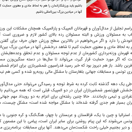
باشیم باید ورزشکارانمان را هم به لحاظ مادی و معنوی حمایت 
آنها در میادین بزرگ بین‌المللی باشیم.
اسم تجلیل از مدال‌آوران و قهرمانان المپیک و پارالمپیک همچنان مشکلات این ورزش
اب به مسئولان ورزش و البته مسئولان رده بالای کشور لازم و ضروری است ک
دش را دارد و اگر می‌خواهیم در بالاترین سطح ورزش جهان حرف برای گفتن د
م به لحاظ مادی و معنوی حمایت کنیم تا شاهد درخشش آنها در میادین بزرگ بین‌ال
ه قهرمان وزنه‌برداری کشورمان از عدم توجه مسئولان و عدم تحقق وعده‌هایشان
 که اگر مورد حمایت قرار گیرد، می‌تواند تا سال‌ها در دسته سنگین‌وزن مساب
فرین باشد. باز هم دیروز بود که خبر رسید فدراسیون شمشیربازی برای اعزام شمشیرب
ری تونس و مسابقات جهانی بلغارستان با مشکل مالی روبه‌رو شده و کسی هم نیست
طی یک دهه گذشته ثابت کرده به شرط توجه و رسیدگی می‌تواند حتی مدال‌آور 
خشش فوق‌تصور شمشیربازان ایران در دو المپیک قبلی است که همه می‌دانیم با 
فرادی و تیمی بازماندند. حالا چنین رشته‌ای برای اعزام به دو رویداد مهم جهانی ک
ران بسیار هم جدی گرفته شده‌اند با مشکل مواجه شده است؛ مشکل چیست، م
س می‌شوند که این پیام روشنی برای سابر ایران است، پیامی با این مضمون ک
 دیر بجنبیم خیلی راحت شکست‌مان می‌دهند. آنها برای مسابقات برنامه‌ریزی می‌کن