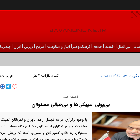
|
|
|
|
|
|
|
|
|
ست
بين‌الملل
اقتصاد
جامعه
فرهنگ‌و‌هنر
ایثار و مقاومت
تاریخ
ورزش
ايران
چندرسان
تعداد نظرات:
۲ نظر
 کوتاه:
تاریخ انتش
فریدون حسن
بی‌پولی المپیکی‌ها و بی‌خیالی مسئولان
با وجود برگزاری مراسم تجلیل از مدال‌آوران و قهرمانان المپیک
مشکلات این ورزشکاران ادامه دارد. ذکر این نکته خطاب به مس
مسئولان رده بالای کشور لازم و ضروری است که ورزش حرفه
خودش را دارد و اگر می‌خواهیم در بالاترین سطح ورزش جهان ح