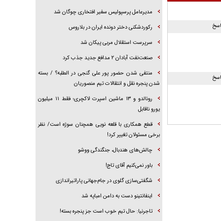
مدیرعامل پرسپولیس سفیر افتخاری چوگان شد
اسخ
رکوردشکنی دختر دونده ایران در بلاروس
سرپرست استقلال مربی پیکان شد
صنعت‌نفت آبادان ۲ مدافع جدید جذب کرد
منتفی شدن حضور پور علی گنجی در الطلبه؟ / بسته
اسخ
شدن پنجره نقل و انتقالات تیم منصوریان
رونالدو و ۱۳ ماشین اسپرت لاکچری؛ فقط ۱۱ میلیون
یورو ناقابل
قطع همکاری با قلعه نویی همچنان سوژه است/ نظر
برخی مسئولان تغییر کرد!
چالش‌های هندبال، جنگندگی ووشو
باور نمی‌کنیم آقای تاج!
شگفتی‌سازی گلوی در جام‌جهانی پاراتیراندازی
اینفانتینو دست به دامن امباپه شد
تاجرنیا: حال تیم خوب است جز پنجره بسته!