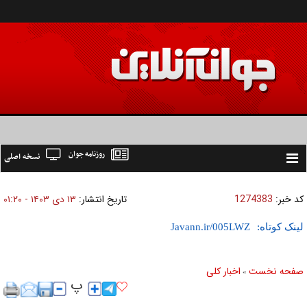
روزنامه جوان
نسخه اصلی
Toggle
navigation
کد خبر:
1274383
تاریخ انتشار:
۱۳ دی ۱۴۰۳ - ۰۱:۲۰
لینک کوتاه:
صفحه نخست
اخبار كلی
»