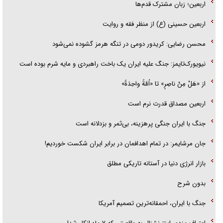
اربعین؛ زبان مشترک قدم‌ها
فریاد‌ها و ناله‌های دوستان مبارزدلم را آتش می‌زد
اربعین حسینی (ع) از منظر فقه و روایت
محسن رضایی: کریدور دومی در تنگه هرمز گشوده نمی‌شود
نیویورک‌تایمز: جنگ علیه ایران یک باخت راهبردی و مایه شرم بوده است
از «هَلْ مِنْ ناصِرٍ» تا «اُمَّةً واحِدَةً»
اربعین مصداق قدرت نرم است
جنگ با ایران جنگی پرهزینه، بی‌ثمر و بزدلانه است
جان مرشایمر: در تمام اهدافمان در برابر ایران شکست خوردیم!
بازار انرژی دنیا در آستانه تاریکی مطلق
بدون شرح
جنگ با ایران، احمقانه‌ترین تصمیم آمریکا