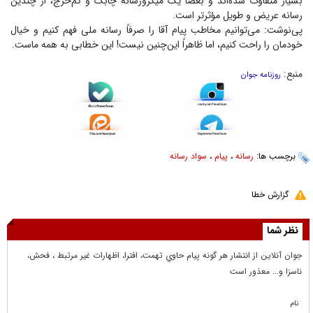
بسیار متفاوت شده‌اند و بعضاً یک میکرورسانه چابک و کم‌خرج، از چندین
رسانه عریض و طویل مؤثرتر است.
پی‌نوشت: می‌توانیم مخاطب پیام آقا را صرفاً رسانه ملی فهم کنیم و خیال
خودمان را راحت کنیم، اما ظاهراً این‌چنین نیست! این خطابی به همه ماست.
منبع:
روزنامه جوان
برچسب ها:
رسانه
،
پیام
،
سواد رسانه
گزارش خطا
نظر شما
جوان آنلاين از انتشار هر گونه پيام حاوي تهمت، افترا، اظهارات غير مرتبط ، فحش،
ناسزا و... معذور است
نام