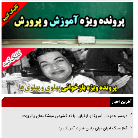
نسلی که آنلاین الگو می‌گیرد
گفت‌وگو با آیت‌الله جاودان/ جفای مخالفان مکانت معنوی رهبر شهید را
ارتقا می‌داد
راننده مست به قانون می‌خندد
همه آقای دوربینی شده‌ایم!
قصه ناتمام سرویس مدارس
آیا مقاومت فلسطین خلع‌سلاح می‌شود؟
الگوی وحدت‌آفرین در ادراک سیاست خارجی
آخرین اخبار
گفتگوی دکتر اخوان مدیرمسئول روزنامه جوان با برنامه تلویزیونی «نبرد
دردسر همزمان آمریکا و اوکراین با ته کشیدن موشک‌های پاتریوت
هرمز»
آغاز جنگ ایران برای پایان قدرت آمریکا بود
امام حسین (ع) کشته سیرت‌های عصر جاهلی شد