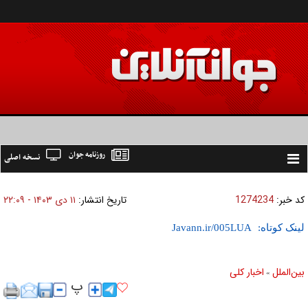
روزنامه جوان
نسخه اصلی
Toggle
navigation
کد خبر:
1274234
تاریخ انتشار:
۱۱ دی ۱۴۰۳ - ۲۲:۰۹
لینک کوتاه:
بين‌الملل
اخبار كلی
»