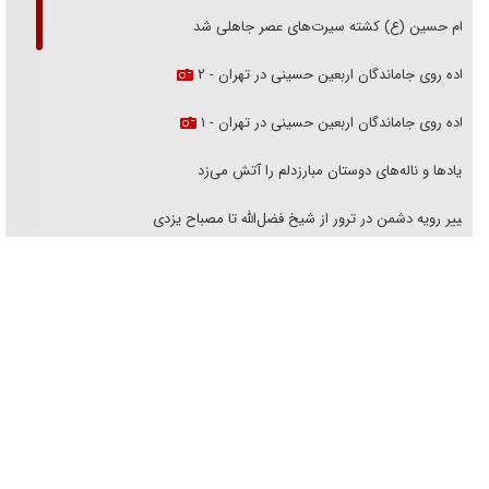
امام حسین (ع) کشته سیرت‌های عصر جاهلی شد
پیاده روی جاماندگان اربعین حسینی در تهران - ۲
پیاده روی جاماندگان اربعین حسینی در تهران - ۱
فریاد‌ها و ناله‌های دوستان مبارزدلم را آتش می‌زد
تغییر رویه دشمن در ترور از شیخ فضل‌الله تا مصباح یزدی
خرید قسطی اولش خنده و آخرش گریه است!
فوتبال و آن «بالا»!
راهبرد غافلگیری با نسل جدید پهپاد‌ها
جنجال پزشکان تقلبی در صنعت زیبایی
یهودی‌ها در ادبیات داستانی اروپا؛ از شکسپیر تا دیکنز