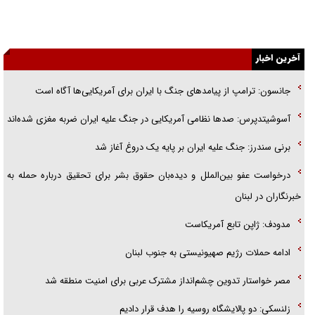
گفت‌وگو با خواهر یکی از شهدای جنگ رمضان/ خواهرم فرمانده جهادی و
اهل خدمت بی‌منت بود
آخرین اخبار
جزئیات شکنجه‌هایم فراتر از آن است که در بیان بگنجد!
جانسون: ترامپ از پیامد‌های جنگ با ایران برای آمریکایی‌ها آگاه است
گزارش «جوان» از قوانین سخت‌گیرانه ۶ قاره در برابر یورش به پاسگاه‌های
پلیس
آسوشیتدپرس: صد‌ها نظامی آمریکایی در جنگ علیه ایران ضربه مغزی شده‌اند
تحلیل ابعاد پیام رهبر انقلاب به حزب‌الله/ مقاومت نقشه راه آینده غرب آسیا
برنی سندرز: جنگ علیه ایران بر پایه یک دروغ آغاز شد
درخواست عفو بین‌الملل و دیده‌بان حقوق بشر برای تحقیق درباره حمله به
خبرنگاران در لبنان
مدودف: ژاپن تابع آمریکاست
ادامه حملات رژیم صهیونیستی به جنوب لبنان
مصر خواستار تدوین چشم‌انداز مشترک عربی برای امنیت منطقه شد
زلنسکی: دو پالایشگاه روسیه را هدف قرار دادیم