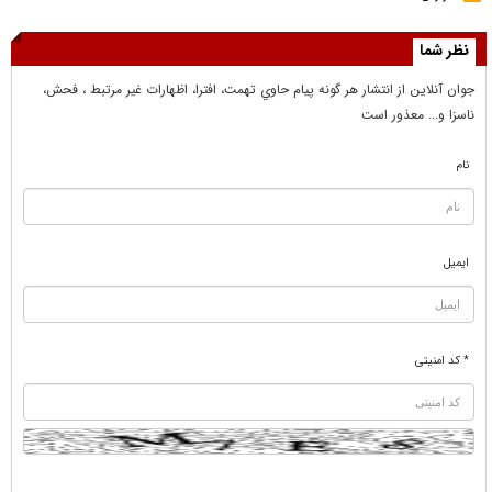
نظر شما
جوان آنلاين از انتشار هر گونه پيام حاوي تهمت، افترا، اظهارات غير مرتبط ، فحش،
ناسزا و... معذور است
نام
ایمیل
* کد امنیتی