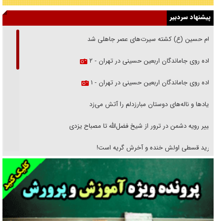
پیشنهاد سردبیر
امام حسین (ع) کشته سیرت‌های عصر جاهلی شد
پیاده روی جاماندگان اربعین حسینی در تهران - ۲
پیاده روی جاماندگان اربعین حسینی در تهران - ۱
فریاد‌ها و ناله‌های دوستان مبارزدلم را آتش می‌زد
تغییر رویه دشمن در ترور از شیخ فضل‌الله تا مصباح یزدی
خرید قسطی اولش خنده و آخرش گریه است!
فوتبال و آن «بالا»!
راهبرد غافلگیری با نسل جدید پهپاد‌ها
جنجال پزشکان تقلبی در صنعت زیبایی