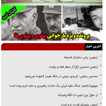
یهودی‌ها در ادبیات داستانی اروپا؛ از شکسپیر تا دیکنز
گفت‌وگو با خواهر یکی از شهدای جنگ رمضان/ خواهرم فرمانده جهادی و
اهل خدمت بی‌منت بود
جزئیات شکنجه‌هایم فراتر از آن است که در بیان بگنجد!
گزارش «جوان» از قوانین سخت‌گیرانه ۶ قاره در برابر یورش به پاسگاه‌های
آخرین اخبار
پلیس
اربعین؛ زبان مشترک قدم‌ها
تحلیل ابعاد پیام رهبر انقلاب به حزب‌الله/ مقاومت نقشه راه آینده غرب آسیا
اربعین حسینی (ع) از منظر فقه و روایت
گفت‌و‌گو اختصاصی با همسر فرمانده شهید حزب‌الله لبنان/ هر شبش شب
محسن رضایی: کریدور دومی در تنگه هرمز گشوده نمی‌شود
قدر بود
نیویورک‌تایمز: جنگ علیه ایران یک باخت راهبردی و مایه شرم بوده است
از «هَلْ مِنْ ناصِرٍ» تا «اُمَّةً واحِدَةً»
اربعین مصداق قدرت نرم است