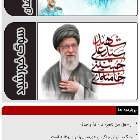
پربازدید ها
از «هَلْ مِنْ ناصِرٍ» تا «اُمَّةً واحِدَةً»
جنگ با ایران جنگی پرهزینه، بی‌ثمر و بزدلانه است