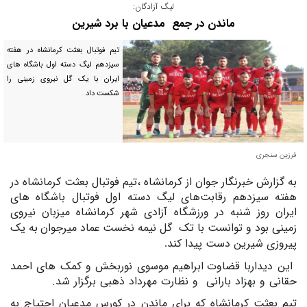
لیگ آزادگان:
ماندن در جمع مدعیان با برد شیرین
تیم فوتبال بعثت کرمانشاه در هفته
سیزدهم لیگ دسته اول باشگاه های
ایران با یک گل نیروی زمینی را
شکست داد
فرزین سنجری
به گزارش خبرنگا
ر جوان از کرمانشاه
،تیم فوتبال بعثت کرمانشاه در
هفته سیزدهم رقابت‌های لیگ دسته اول فوتبال باشگاه های
ایران روز شنبه در ورزشگاه آزادی شهر کرمانشاه میزبان نیروی
زمینی بود و توانست با تک
گل نیمه نخست
عماد میرجوان
به یک
پیروزی شیرین دست پیدا کند
.
این دیداربا قضاوت
ابراهیم موسوی نوربخش و کمک های احمد
حقانی و بهزاد بارانی
و نظارت مهرداد ذهبی برگزار شد.
تیم بعثت کرمانشاه که برای ماندن در کورس مدعیان احتیاج به