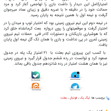
امتیارکامل این دیدار را داشت بازی را تهاجمی آغاز کرد و مزد
حمالت خود را در دقیقه
۱۰ با ضربه دقیق و زیبای عماد میرجوان
گرفت و نیمه اول با همین نتیجه به پایان رسید.
در نیمه دوم این تیم نیروی زمینی بود که اختیار توپ و میدان را در
اختیار گرفت و موقعیتهای را روی دروازه
بعث کرمانشاه خلق کرد
که با هوشیاری بازیکنان و دستورات کادر فنی
حملات تیم نیروی
زمینی ثمری در پی نداشت و بازی با همان تک گل نیمه اول پایان
یافت.
با کسب این پیروزی تیم بعثت با
۲۱
امتیاز یک پله در جدول
صعود کرد و توانست در رده ششم جدول قرار گیرد و نیروی زمینی
نیز با همان هشت امتیاز در رده شانزدهم جدول باقی بماند
.
برچسب ها:
لیگ یک
،
فوتبال
،
بعثت