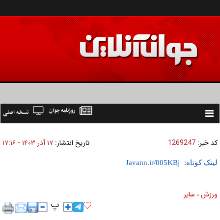
روزنامه جوان
نسخه اصلی
Toggle
navigation
کد خبر:
1269247
تاریخ انتشار:
۱۷ آذر ۱۴۰۳ - ۱۷:۱۶
لینک کوتاه:
ورزش
ساير
»