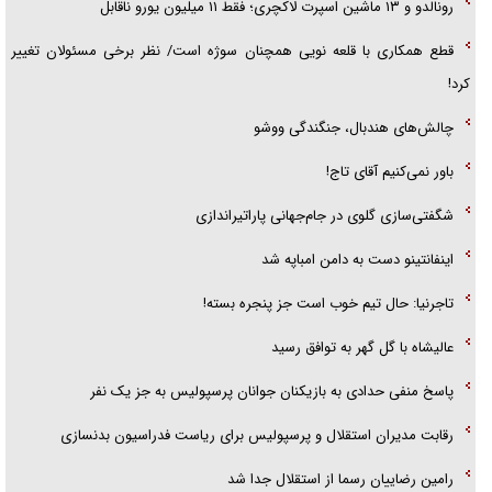
رونالدو و ۱۳ ماشین اسپرت لاکچری؛ فقط ۱۱ میلیون یورو ناقابل
قطع همکاری با قلعه نویی همچنان سوژه است/ نظر برخی مسئولان تغییر
کرد!
چالش‌های هندبال، جنگندگی ووشو
باور نمی‌کنیم آقای تاج!
شگفتی‌سازی گلوی در جام‌جهانی پاراتیراندازی
اینفانتینو دست به دامن امباپه شد
تاجرنیا: حال تیم خوب است جز پنجره بسته!
عالیشاه با گل گهر به توافق رسید
پاسخ منفی حدادی به بازیکنان جوانان پرسپولیس به جز یک نفر
رقابت مدیران استقلال و پرسپولیس برای ریاست فدراسیون بدنسازی
رامین رضاییان رسما از استقلال جدا شد