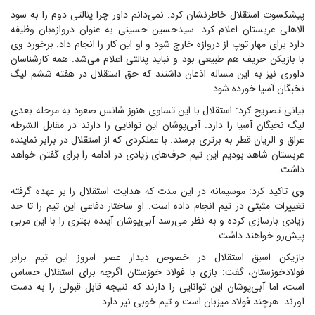
پیشکسوت استقلال خاطرنشان کرد: نمی‌دانم داور چرا پنالتی دوم را به سود
الاهلی عربستان اعلام کرد. سیدحسین حسینی به عنوان دروازه‌بان وظیفه
دارد برای مهار توپ از دروازه خارج شود و او این کار را انجام داد. برخورد وی
با بازیکن حریف هم طبیعی بود و نباید پنالتی اعلام می‌شد. همه کارشناسان
داوری نیز به این مساله اذعان داشتند که حق استقلال در هفته ششم لیگ
نخبگان آسیا خورده شود.
بیانی تصریح کرد: استقلال با این تساوی هنوز شانس صعود به مرحله بعدی
لیگ نخبگان آسیا را دارد. آبی‌پوشان این توانایی را دارند در مقابل الشرطه
عراق و الریان قطر به برتری برسند. با عملکردی که از استقلال در برابر نماینده
عربستان شاهد بودیم این تیم حرف‌های زیادی در ادامه را برای گفتن خواهد
داشت.
وی تاکید کرد: موسیمانه در این مدت که هدایت استقلال را بر عهده گرفته
تغییرات مثبتی در تیم انجام داده است. او ساختار دفاعی این تیم را تا حد
زیادی بازسازی کرده و به نظر می‌رسد آبی‌پوشان آینده بهتری را با این مربی
پیش‌رو خواهند داشت.
بازیکن اسبق استقلال در خصوص دیدار عصر امروز این تیم برابر
فولادخوزستان، گفت: بازی با فولاد خوزستان اگرچه برای استقلال حساس
است، اما آبی‌پوشان این توانایی را دارند که نتیجه قابل قبولی را به دست
آورند. هرچند فولاد میزبان است و تیم خوبی نیز دارد.