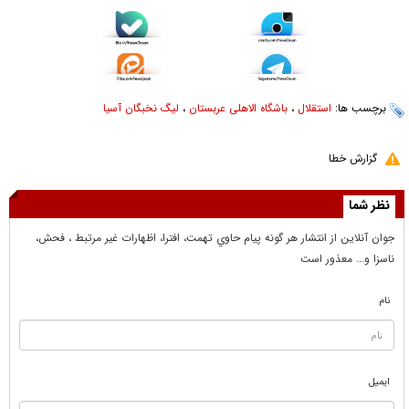
برچسب ها:
استقلال
،
باشگاه الاهلی عربستان
،
لیگ نخبگان آسیا
گزارش خطا
نظر شما
جوان آنلاين از انتشار هر گونه پيام حاوي تهمت، افترا، اظهارات غير مرتبط ، فحش،
ناسزا و... معذور است
نام
ایمیل