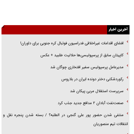
جنجال پزشکان تقلبی در صنعت زیبایی
یهودی‌ها در ادبیات داستانی اروپا؛ از شکسپیر تا دیکنز
آخرین اخبار
گفت‌وگو با خواهر یکی از شهدای جنگ رمضان/ خواهرم فرمانده جهادی و
اهل خدمت بی‌منت بود
افشای اقدامات غیراخلاقی فدراسیون فوتبال کره جنوبی برای داوران!
جزئیات شکنجه‌هایم فراتر از آن است که در بیان بگنجد!
کاپیتان سابق از پرسپولیسی‌ها حلالیت طلبید + عکس
گزارش «جوان» از قوانین سخت‌گیرانه ۶ قاره در برابر یورش به پاسگاه‌های
مدیرعامل پرسپولیس سفیر افتخاری چوگان شد
پلیس
رکوردشکنی دختر دونده ایران در بلاروس
سرپرست استقلال مربی پیکان شد
صنعت‌نفت آبادان ۲ مدافع جدید جذب کرد
منتفی شدن حضور پور علی گنجی در الطلبه؟ / بسته شدن پنجره نقل و
انتقالات تیم منصوریان