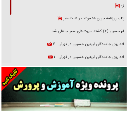
هرمز»
بازتاب روزنامه جوان ۱۵ مرداد در شبکه خبر
امام حسین (ع) کشته سیرت‌های عصر جاهلی شد
پیاده روی جاماندگان اربعین حسینی در تهران - ۲
پیاده روی جاماندگان اربعین حسینی در تهران - ۱
فریاد‌ها و ناله‌های دوستان مبارزدلم را آتش می‌زد
تغییر رویه دشمن در ترور از شیخ فضل‌الله تا مصباح یزدی
خرید قسطی اولش خنده و آخرش گریه است!
فوتبال و آن «بالا»!
راهبرد غافلگیری با نسل جدید پهپاد‌ها