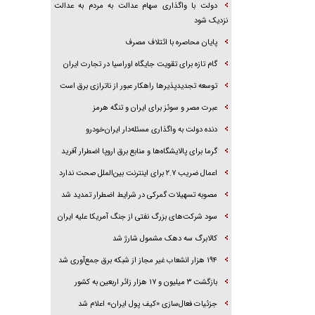
دولت با واگذاری سهام عدالت به مردم به عدالت
نزدیک شود
پایان محاصره با ائتلاف مصرف
گام تازه برای تقویت جایگاه اوراسیا در تجارت ایران
توسعه تجدیدپذیر‌ها راهکار عبور از ناترازی برق است
عبرت مصر و سوئز برای ایران و تنگه هرمز
دنده دولت به واگذاری مسئله‌دار ایران‌خودرو
گرما برای پالایشگاه‌ها و منابع برق اروپا اضطرار آفرید
اعمال ضریب ۲.۷ برای اینترنت بین‌الملل صحت ندارد
مصوبه تسهیلات گمرکی در شرایط اضطرار تمدید شد
سود شرکت‌های بزرگ نفتی از جنگ آمریکا علیه ایران
کالابرگ سه دهک مشمول شارژ شد
۱۹۴ هزار انشعاب غیر مجاز از شبکه برق جمع‌آوری شد
بازگشت ۳ میلیون و ۱۷ هزار زائر اربعین به کشور
جزئیات فعال‌سازی «کیف پول ایران» اعلام شد