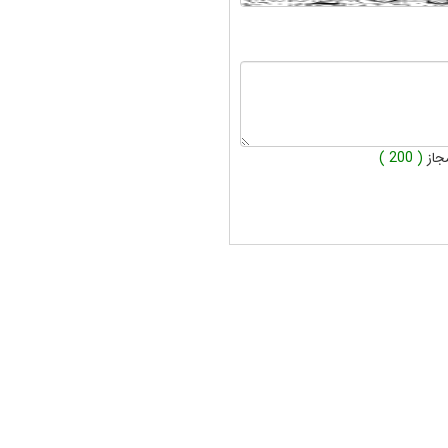
جاز
( 200 )