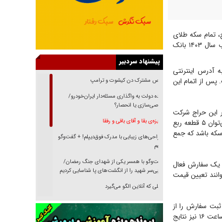
، تمام سکه طلای
بهار آزادی ضرب سال ۱۳۸۶، نیم سکه طلای بهار آزادی ضرب سال ۱۳۸۶ و ربع سکه بهار آزادی ضرب سال ۱۴۰۳ بانک
پیشنهاد سردبیر
ه آدرس اینترنتی
ه، ساعت ۸ تا ۲۳ روز جمعه مورخ ۱۸ آبان‌ماه است. پس از اتمام این
رقص مشترک دن کیشوت و ترامپ
دنده دولت به واگذاری مسئله‌دار ایران‌خودرو/
خصوصی‌سازی یا انحصار؟
ل تمام شمسی می‌توانند در این حراج شرکت
غریزه‌ی بقا و آقای باقی و رفقا
کنند و حداکثر حجم سفارش و خرید برای هر متقاضی مجموعا ۵ قطعه سکه است. به نحوی که می‌توان ۵ قطعه ربع
و ربع سکه باشد که جمع
جراحی‌های زیبایی با مدرک فوق‌دیپلم! + گفت‌وگو
با متهم
گفت‌وگو با همسر یکی از شهدای جنگ رمضان/
د یک سفارش فعال
پیکر بی‌سر شهید را از انگشت‌های پا شناسایی کردیم
انند تعیین قیمت
نسلی که آنلاین الگو می‌گیرد
گفت‌وگو با آیت‌الله جاودان/ جفای مخالفان مکانت
اس ساعت ۱۲، روز شنبه ۱۹ آبان‌ماه و بازه ثبت سفارش را از
معنوی رهبر شهید را ارتقا می‌داد
ساعت ۱۲ الی ۱۴ دانست و گفت: بازه نظارت و تخصیص نیز از ساعت ۱۴ تا ۱۶ همان روز است و ساعت ۱۶ نیز نتایج