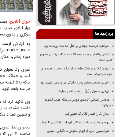
جوان آنلاین:
مصطفی
پربازدید ها
مرکزی و بدون بس
به گزارش ایسنا، 
خواهرم فرمانده جهادی و اهل خدمت بی‌منت بود
ادعای واکنش رهبر معظم انقلاب به نامه رئیس جمهور
دوره زمانی، امکان
کذب است
نیویورک‌تایمز: جنگ علیه ایران یک باخت راهبردی و
مایه شرم بوده است
آخرین صحبت‌های پسرم دلتنگی برای رهبر شهید بود
هر سه باهم نباید بیش از ۵ 
اربعین حسینی (ع) از منظر فقه و روایت
محسن رضایی: کریدور دومی در تنگه هرمز گشوده
وی تاکید کرد که 
نمی‌شود
داشته باشند؛ به 
و تعیین تعداد سکه
زمان شارژ اعتبار کالابرگ تغییر کرد
یهودی‌ها در ادبیات داستانی اروپا؛ از شکسپیر تا دیکنز
کنوانسیون خزر، از ابهام حقوقی تا نگرانی امنیتی