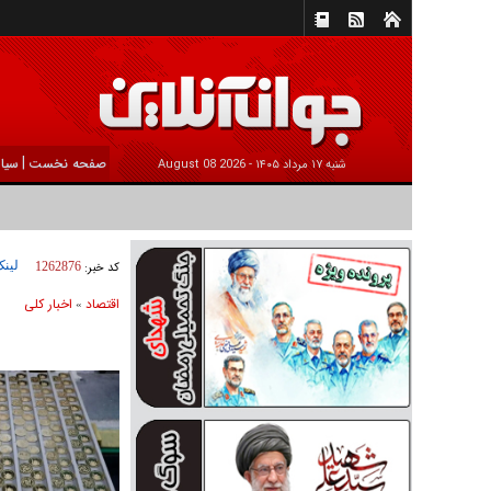
|
صفحه نخست
سیا
شنبه ۱۷ مرداد ۱۴۰۵ -
2026 August 08
لینک
کد خبر:
1262876
اقتصاد
اخبار کلی
»