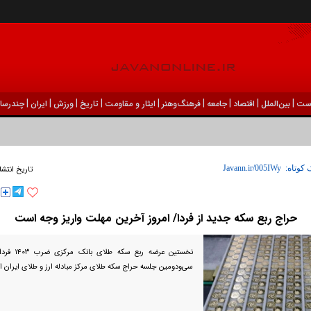
|
|
|
|
|
|
|
|
|
ست
بين‌الملل
اقتصاد
جامعه
فرهنگ‌و‌هنر
ایثار و مقاومت
تاریخ
ورزش
ايران
چندرسان
 کوتاه:
تاریخ انتشا
حراج ربع سکه جدید از فردا/ امروز آخرین مهلت واریز وجه است
سی‌ودومین جلسه حراج سکه طلای مرکز مبادله ارز و طلای ایران ا