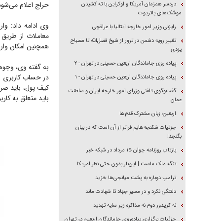
حراج اعلام می‌شود
دردسر همزمان آمریکا و اوکراین با ته کشیدن
موشک‌های پاتریوت
وی ادامه داد: وار
رایزنی وزیر امور خارجه ایتالیا با عراقچی
معاملات از طریق 
تغییر رویه دشمن در ترور از شیخ فضل‌الله تا مصباح
همچنین امکان وار
یزدی
پیاده روی جاماندگان اربعین حسینی در تهران - ۲
در حساب کاربری ع
پیاده روی جاماندگان اربعین حسینی در تهران - ۱
کیف پول، باید صر
گفت‌وگوی تلفنی وزرای امور خارجه ایران و سلطنت
باید متعلق به کاربر
عمان
اربعین؛ زبان مشترک قدم‌ها
جزئیات شکنجه‌هایم فراتر از آن است که در بیان
بگنجد!
بازتاب روزنامه جوان ۱۵ مرداد در شبکه خبر
تنگه ملک ماست | این‌بار بدون حتی نظر امریکا
ترامپ دوباره به پشت میانجی‌ها خزید
دلتنگی نکرد و در مسیر جهاد تا شهادت ماند
نه کریدور دوم نه مذاکره زیر سایه تهدید
جزئیات برگزاری پیاده‌روی جاماندگان اربعین در تهران