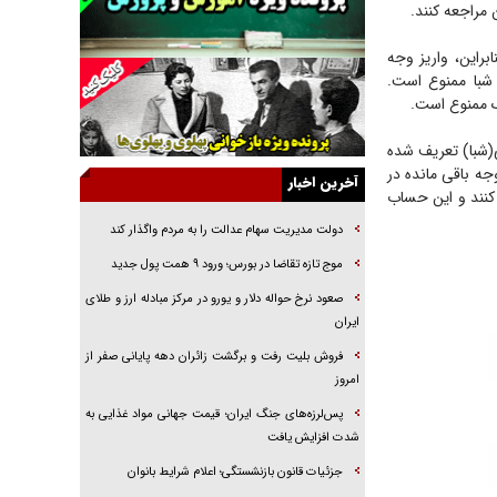
 مراجعه کنند.
راننده مست به قانون می‌خندد
همه آقای دوربینی شده‌ایم!
براین، واریز وجه
 شبا ممنوع است.
قصه ناتمام سرویس مدارس
ک ممنوع است.
آیا مقاومت فلسطین خلع‌سلاح می‌شود؟
شناسه بانکی(شبا) تعریف شده
الگوی وحدت‌آفرین در ادراک سیاست خارجی
ه باقی مانده در
آخرین اخبار
گفتگوی دکتر اخوان مدیرمسئول روزنامه جوان با
کنند و این حساب
برنامه تلویزیونی «نبرد هرمز»
دولت مدیریت سهام عدالت را به مردم واگذار کند
امام حسین (ع) کشته سیرت‌های عصر جاهلی شد
موج تازه تقاضا در بورس؛ ورود ۹ همت پول جدید
فریاد‌ها و ناله‌های دوستان مبارزدلم را آتش می‌زد
صعود نرخ حواله دلار و یورو در مرکز مبادله ارز و طلای
ایران
فروش بلیت رفت و برگشت زائران دهه پایانی صفر از
امروز
پس‌لرزه‌های جنگ ایران؛ قیمت جهانی مواد غذایی به
شدت افزایش یافت
جزئیات قانون بازنشستگی؛ اعلام شرایط بانوان