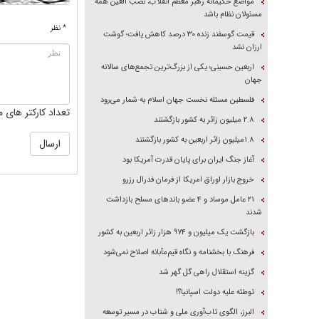
مواضع حکیمانه رهبر معظم انقلاب، نصب العین همه
مسئولان نظام باشد
* نظر
قیمت گوسفند زنده ۳۰ درصد کاهش یافت؛ گوشت
ارزان نشد
اربعین حسینی؛ یکی از بزرگ‌ترین تجمع‌های سالانه
جهان
فلسطین مسئله نخست جهان اسلام به شمار می‌رود
تعداد کارکتر های م
۲.۸ میلیون زائر به کشور بازگشتند
۱.۸میلیون زائر اربعین به کشور بازگشتند
آغاز جنگ ایران برای پایان قدرت آمریکا بود
خروج بازار اوراق امریکا از فرمان فدرال رزرو
۲۱ عامل موساد و ۴ عضو باند‌های مسلح بازداشت
شدند
بازگشت یک میلیون و ۹۷۴ هزار زائر اربعین به کشور
فرهنگ با بخشنامه و نگاه قیم‌مآبانه اصلاح نمی‌شود
گزینه استقلال راهی گل گهر شد
توطئه علیه دولت اسپانیا؟!
البرز، الگوی تاب‌آوری ملی و شتاب در مسیر توسعه