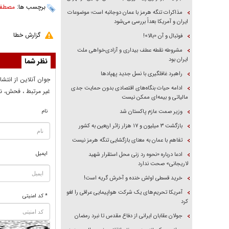
برچسب ها:
مصطفی 
مذاکرات تنگه هرمز با عمان دوجانبه است؛ موضوعات
ایران و آمریکا بعداً بررسی می‌شود
گزارش خطا
فوتبال و آن «بالا»!
مشروطه نقطه عطف بیداری و آزادی‌خواهی ملت
ایران بود
نظر شما
راهبرد غافلگیری با نسل جدید پهپاد‌ها
جوان آنلاين از انتشا
ادامه حیات بنگاه‌های اقتصادی بدون حمایت جدی
غير مرتبط ، فحش، نا
مالیاتی و بیمه‌ای ممکن نیست
نام
وزیر صمت عازم پاکستان شد
بازگشت ۳ میلیون و ۱۷ هزار زائر اربعین به کشور
تفاهم با عمان به معنای بازگشایی تنگه هرمز نیست
ایمیل
ادعا درباره «نحوه رد زنی محل استقرار شهید
لاریجانی» صحت ندارد
خرید قسطی اولش خنده و آخرش گریه است!
آمریکا تحریم‌های یک شرکت هواپیمایی عراقی را لغو
* کد امنیتی
کرد
جولان عقابان ایرانی از دفاع مقدس تا نبرد رمضان