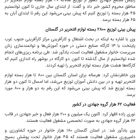
رئیس مجمع جهادی کشور از توزیع سالانه ۴۰ هزار بسته لوازم التحریر در
مناطق محروم کشور خبر داد و گفت: از ابتدای سال جاری تا کنون توانستیم
۴۵ هزار بسته را توزیع کنیم که پیش بینی می‌شود این رقم تا ابتدای آبان به
۶۵ هزار بسته برسد.
پیش بینی توزیع ۲۸۰۰ بسته لوازم التحریر در گلستان
وی با اشاره به اینکه در بحث اشتغال و کارآفرینی مرکز کارآفرینی جنوب غرب
پایتخت با ۱۳ کارگاه صنایع دستی در حوزه آموزش‌ها و توانمندسازی زنان
سرپرست خانوار مشغول فعالیت است، یادآور شد: طی برنامه ریزی‌های انجام
شده توانستیم از سال گذشته تا کنون دو کارگاه در بوشهر راه اندازی کنیم که
کارگاه‌ها هشت هزار بسته لوازم التحریر را تهیه کردند.
وی خاطرنشان کرد: هرساله برای استان گلستان بین ۸۰۰ تا هزار بسته لوازم
التحریر تهیه و در بین دانش آموزان توزیع می‌شد، اما امسال تا کنون دو هزار
بسته توزیع شد که پیش بینی می‌شود که این رقم به دو هزار و ۸۰۰ مورد
برسد.
فعالیت ۶۲ هزار گروه جهادی در کشور
نوری زاده اظهار کرد: اکنون یک میلیون و ۲۰۰ هزار فعال و خیر جهادی در قالب
۶۲ هزار گروه جهادی به صورت تخصصی مشغول فعالیت هستند.
وی یادآور شد: در استان گلستان ۱۸۰ هزار خانوار در حوزه کشاورزی و
دامپروری مشغول فعالیت هستند که ۴۵ هزار خانوار تحت پوشش بسیج