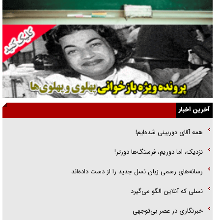
فوتبال و آن «بالا»!
راهبرد غافلگیری با نسل جدید پهپاد‌ها
جنجال پزشکان تقلبی در صنعت زیبایی
یهودی‌ها در ادبیات داستانی اروپا؛ از شکسپیر تا دیکنز
گفت‌وگو با خواهر یکی از شهدای جنگ رمضان/ خواهرم فرمانده جهادی و
آخرین اخبار
اهل خدمت بی‌منت بود
همه آقای دوربینی شده‌ایم!
جزئیات شکنجه‌هایم فراتر از آن است که در بیان بگنجد!
نزدیک، اما دوریم، فرسنگ‌ها دورتر!
گزارش «جوان» از قوانین سخت‌گیرانه ۶ قاره در برابر یورش به پاسگاه‌های
رسانه‌های رسمی زبان نسل جدید را از دست داده‌اند
پلیس
نسلی که آنلاین الگو می‌گیرد
‌خبرنگاری در عصر بی‌توجهی