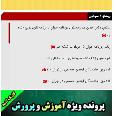
پیشنهاد سردبیر
گفتگوی دکتر اخوان مدیرمسئول روزنامه جوان با برنامه تلویزیونی «نبرد
هرمز»
بازتاب روزنامه جوان ۱۵ مرداد در شبکه خبر
امام حسین (ع) کشته سیرت‌های عصر جاهلی شد
پیاده روی جاماندگان اربعین حسینی در تهران - ۲
پیاده روی جاماندگان اربعین حسینی در تهران - ۱
فریاد‌ها و ناله‌های دوستان مبارزدلم را آتش می‌زد
تغییر رویه دشمن در ترور از شیخ فضل‌الله تا مصباح یزدی
خرید قسطی اولش خنده و آخرش گریه است!