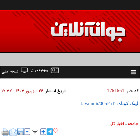
روزنامه جوان
نسخه اصلی
Toggle
navigation
کد خبر:
1251561
تاریخ انتشار:
۲۶ شهريور ۱۴۰۳ - ۱۷:۳۷
لینک کوتاه:
جامعه
اخبار كلی
»