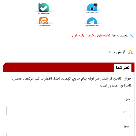
برچسب ها:
نخلستان
،
خرما
،
رتبه اول
گزارش خطا
نظر شما
جوان آنلاين از انتشار هر گونه پيام حاوي تهمت، افترا، اظهارات غير مرتبط ، فحش،
ناسزا و... معذور است
نام
ایمیل