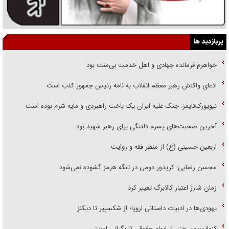
پربازدید ها
خواهرم فرمانده جهادی و اهل خدمت بی‌منت بود
ادعای واکنش رهبر معظم انقلاب به نامه رئیس جمهور کذب است
نیویورک‌تایمز: جنگ علیه ایران یک باخت راهبردی و مایه شرم بوده است
آخرین صحبت‌های پسرم دلتنگی برای رهبر شهید بود
اربعین حسینی (ع) از منظر فقه و روایت
محسن رضایی: کریدور دومی در تنگه هرمز گشوده نمی‌شود
زمان شارژ اعتبار کالابرگ تغییر کرد
یهودی‌ها در ادبیات داستانی اروپا؛ از شکسپیر تا دیکنز
کنوانسیون خزر، از ابهام حقوقی تا نگرانی امنیتی