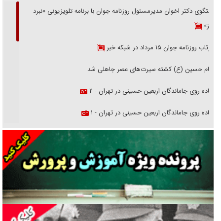
گفتگوی دکتر اخوان مدیرمسئول روزنامه جوان با برنامه تلویزیونی «نبرد
هرمز»
بازتاب روزنامه جوان ۱۵ مرداد در شبکه خبر
امام حسین (ع) کشته سیرت‌های عصر جاهلی شد
پیاده روی جاماندگان اربعین حسینی در تهران - ۲
پیاده روی جاماندگان اربعین حسینی در تهران - ۱
فریاد‌ها و ناله‌های دوستان مبارزدلم را آتش می‌زد
تغییر رویه دشمن در ترور از شیخ فضل‌الله تا مصباح یزدی
خرید قسطی اولش خنده و آخرش گریه است!
فوتبال و آن «بالا»!