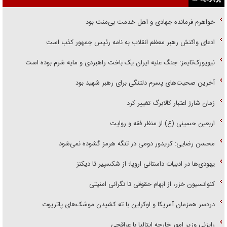
خواهرم فرمانده جهادی و اهل خدمت بی‌منت بود
ادعای واکنش رهبر معظم انقلاب به نامه رئیس جمهور کذب است
نیویورک‌تایمز: جنگ علیه ایران یک باخت راهبردی و مایه شرم بوده است
آخرین صحبت‌های پسرم دلتنگی برای رهبر شهید بود
زمان شارژ اعتبار کالابرگ تغییر کرد
اربعین حسینی (ع) از منظر فقه و روایت
محسن رضایی: کریدور دومی در تنگه هرمز گشوده نمی‌شود
یهودی‌ها در ادبیات داستانی اروپا؛ از شکسپیر تا دیکنز
کنوانسیون خزر، از ابهام حقوقی تا نگرانی امنیتی
دردسر همزمان آمریکا و اوکراین با ته کشیدن موشک‌های پاتریوت
رایزنی وزیر امور خارجه ایتالیا با عراقچی