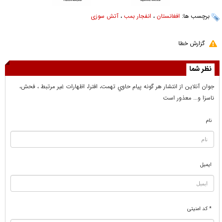
برچسب ها:
افغانستان
،
انفجار بمب
،
آتش سوزی
گزارش خطا
نظر شما
جوان آنلاين از انتشار هر گونه پيام حاوي تهمت، افترا، اظهارات غير مرتبط ، فحش،
ناسزا و... معذور است
نام
ایمیل
* کد امنیتی