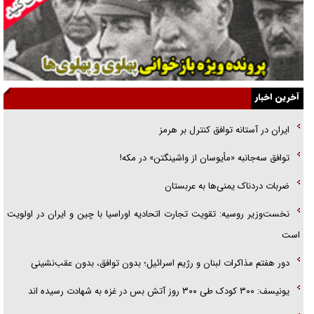
راهبرد غافلگیری با نسل جدید پهپاد‌ها
جنجال پزشکان تقلبی در صنعت زیبایی
یهودی‌ها در ادبیات داستانی اروپا؛ از شکسپیر تا دیکنز
گفت‌وگو با خواهر یکی از شهدای جنگ رمضان/ خواهرم فرمانده جهادی و
آخرین اخبار
اهل خدمت بی‌منت بود
ایران در آستانه توافق کنترل بر هرمز
جزئیات شکنجه‌هایم فراتر از آن است که در بیان بگنجد!
توافق سه‌جانبه «مأیوسان از واشینگتن» در مکه!
گزارش «جوان» از قوانین سخت‌گیرانه ۶ قاره در برابر یورش به پاسگاه‌های
ضربات دردناک یمنی‌ها به عربستان
پلیس
نخست‌وزیر روسیه:‌ تقویت تجارت اتحادیه اوراسیا با چین و ایران در اولویت
است
دور هفتم مذاکرات لبنان و رژیم اسرائیل؛ بدون توافق، بدون عقب‌نشینی
یونیسف: ۳۰۰ کودک طی ۳۰۰ روز آتش بس در غزه به شهادت رسیده اند