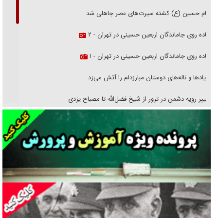
امام حسین (ع) کشته سیرت‌های عصر جاهلی شد
پیاده روی جاماندگان اربعین حسینی در تهران - ۲
پیاده روی جاماندگان اربعین حسینی در تهران - ۱
فریاد‌ها و ناله‌های دوستان مبارزدلم را آتش می‌زد
تغییر رویه دشمن در ترور از شیخ فضل‌الله تا مصباح یزدی
خرید قسطی اولش خنده و آخرش گریه است!
فوتبال و آن «بالا»!
راهبرد غافلگیری با نسل جدید پهپاد‌ها
جنجال پزشکان تقلبی در صنعت زیبایی
یهودی‌ها در ادبیات داستانی اروپا؛ از شکسپیر تا دیکنز