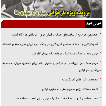
گفت‌وگو با خواهر یکی از شهدای جنگ رمضان/ خواهرم فرمانده جهادی و
اهل خدمت بی‌منت بود
جزئیات شکنجه‌هایم فراتر از آن است که در بیان بگنجد!
آخرین اخبار
گزارش «جوان» از قوانین سخت‌گیرانه ۶ قاره در برابر یورش به پاسگاه‌های
جانسون: ترامپ از پیامد‌های جنگ با ایران برای آمریکایی‌ها آگاه است
پلیس
آسوشیتدپرس: صد‌ها نظامی آمریکایی در جنگ علیه ایران ضربه مغزی شده‌اند
تحلیل ابعاد پیام رهبر انقلاب به حزب‌الله/ مقاومت نقشه راه آینده غرب آسیا
برنی سندرز: جنگ علیه ایران بر پایه یک دروغ آغاز شد
درخواست عفو بین‌الملل و دیده‌بان حقوق بشر برای تحقیق درباره حمله به
خبرنگاران در لبنان
مدودف: ژاپن تابع آمریکاست
ادامه حملات رژیم صهیونیستی به جنوب لبنان
مصر خواستار تدوین چشم‌انداز مشترک عربی برای امنیت منطقه شد