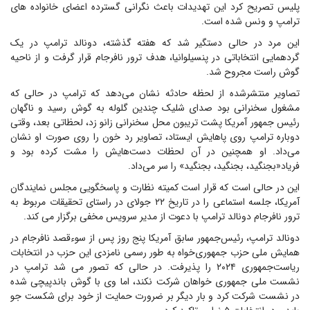
پلیس تصریح کرد این تهدیدات باعث نگرانی گسترده اعضای خانواده های
ترامپ و ونس شده است.
این مرد در حالی دستگیر شد که هفته گذشته، دونالد ترامپ در یک
گردهمایی انتخاباتی در پنسیلوانیا، هدف ترور نافرجام قرار گرفت و از ناحیه
گوش راست مجروح شد.
تصاویر منتشرشده از لحظه حادثه نشان می‌دهد که ترامپ در حالی که
مشغول سخنرانی بود صدای شلیک چندین گلوله به گوش رسید و ناگهان
رئیس جمهور آمریکا پشت تریبون محل سخنرانی زانو زد، لحظاتی بعد، وقتی
دوباره ترامپ روی پاهایش ایستاد، تصاویر رد خون را روی صورت او نشان
می‌داد. او همچنین در آن لحظات دست‌هایش را مشت کرده بود و
فریاد«بجنگید، بجنگید، بجنگید» را سر می‌داد.
این در حالی است که قرار است کمیته نظارت و پاسخگویی مجلس نمایندگان
آمریکا، جلسه استماعی را در تاریخ ۲۲ جولای در راستای تحقیقات مربوط به
ترور نافرجام دونالد ترامپ با دعوت از مدیر سرویس مخفی برگزار می کند.
دونالد ترامپ، رئیس‌جمهور سابق آمریکا پنج روز پس از سوءقصد نافرجام در
همایش ملی حزب جمهوری‌خواه به طور رسمی نامزدی این حزب در انتخابات
ریاست‌جمهوری ۲۰۲۴ را پذیرفت. در حالی که تصور می شد ترامپ در
نشست ملی جمهوری خواهان شرکت نکند، اما وی با گوش باندپیچی شده
در نشست شرکت کرد و بار دیگر بر ضرورت حمایت از خود برای شکست جو