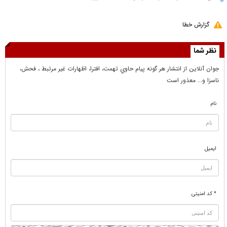
گزارش خطا
نظر شما
جوان آنلاين از انتشار هر گونه پيام حاوي تهمت، افترا، اظهارات غير مرتبط ، فحش،
ناسزا و... معذور است
نام
ایمیل
* کد امنیتی