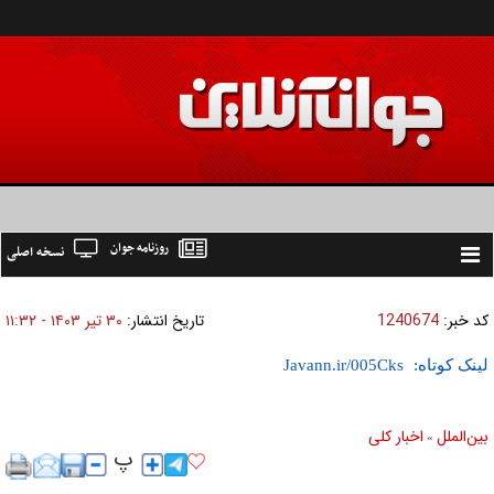
روزنامه جوان
نسخه اصلی
Toggle
navigation
کد خبر:
1240674
تاریخ انتشار:
۳۰ تير ۱۴۰۳ - ۱۱:۳۲
لینک کوتاه:
بين‌الملل
اخبار كلی
»