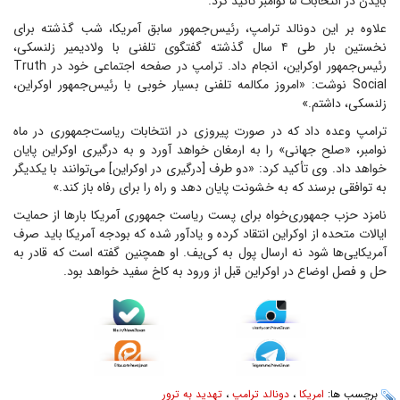
بایدن در انتخابات ۵ نوامبر تاکید کرد.
علاوه بر این دونالد ترامپ، رئیس‌جمهور سابق آمریکا، شب گذشته برای
نخستین بار طی ۴ سال گذشته گفتگوی تلفنی با ولادیمیر زلنسکی،
رئیس‌جمهور اوکراین، انجام داد. ترامپ در صفحه اجتماعی خود در Truth
Social نوشت: «امروز مکالمه تلفنی بسیار خوبی با رئیس‌جمهور اوکراین،
زلنسکی، داشتم.»
ترامپ وعده داد که در صورت پیروزی در انتخابات ریاست‌جمهوری در ماه
نوامبر، «صلح جهانی» را به ارمغان خواهد آورد و به درگیری اوکراین پایان
خواهد داد. وی تأکید کرد: «دو طرف [درگیری در اوکراین] می‌توانند با یکدیگر
به توافقی برسند که به خشونت پایان دهد و راه را برای رفاه باز کند.»
نامزد حزب جمهوری‌خواه برای پست ریاست جمهوری آمریکا بارها از حمایت
ایالات متحده از اوکراین انتقاد کرده و یادآور شده که بودجه آمریکا باید صرف
آمریکایی‌ها شود نه ارسال پول به کی‌یف. او همچنین گفته است که قادر به
حل و فصل اوضاع در اوکراین قبل از ورود به کاخ سفید خواهد بود.
برچسب ها:
امریکا
،
دونالد ترامپ
،
تهدید به ترور