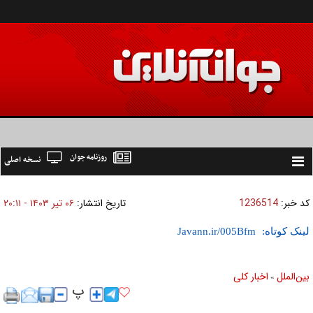
روزنامه جوان
نسخه اصلی
Toggle
navigation
کد خبر:
1236514
تاریخ انتشار:
۰۶ تير ۱۴۰۳ - ۲۰:۱۱
لینک کوتاه:
بين‌الملل
اخبار كلی
»