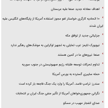
نخست‌وزیر روسیه:‌ تقویت تجارت اتحادیه اوراسیا با چین و ایران در اولویت
است
دور هفتم مذاکرات لبنان و رژیم اسرائیل؛ بدون توافق، بدون عقب‌نشینی
یونیسف: ۳۰۰ کودک طی ۳۰۰ روز آتش بس در غزه به شهادت رسیده اند
اهداف معادله جدید صنعا علیه عربستان
۱۰ اتحادیه کارگری خواستار لغو مجوز استفاده آمریکا از پایگاه‌های انگلیس علیه
ایران شدند
جزئیاتی جدید از توافق مکه
نیویورک تایمز: غرب تمایلی به تجهیز اوکراین به موشک‌های رهگیر ندارد
صنعا: نیروهای ما در کمین‌ هستند
تداوم تحرکات توسعه طلبانه رژیم صهیونیستی در جنوب سوریه
حمله سایبری گسترده به بورس آمریکا