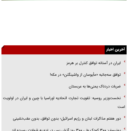
تغییر رویه دشمن در ترور از شیخ فضل‌الله تا مصباح یزدی
خرید قسطی اولش خنده و آخرش گریه است!
فوتبال و آن «بالا»!
راهبرد غافلگیری با نسل جدید پهپاد‌ها
جنجال پزشکان تقلبی در صنعت زیبایی
یهودی‌ها در ادبیات داستانی اروپا؛ از شکسپیر تا دیکنز
آخرین اخبار
گفت‌وگو با خواهر یکی از شهدای جنگ رمضان/ خواهرم فرمانده جهادی و
اهل خدمت بی‌منت بود
ایران در آستانه توافق کنترل بر هرمز
جزئیات شکنجه‌هایم فراتر از آن است که در بیان بگنجد!
توافق سه‌جانبه «مأیوسان از واشینگتن» در مکه!
گزارش «جوان» از قوانین سخت‌گیرانه ۶ قاره در برابر یورش به پاسگاه‌های
ضربات دردناک یمنی‌ها به عربستان
پلیس