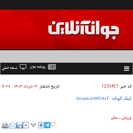
روزنامه جوان
نسخه اصلی
Toggle
navigation
کد خبر:
1233457
تاریخ انتشار:
۲۱ خرداد ۱۴۰۳ - ۱۲:۲۸
لینک کوتاه:
ورزش
ساير
»