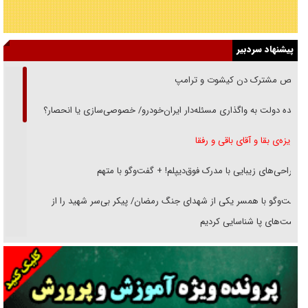
پیشنهاد سردبیر
رقص مشترک دن کیشوت و ترامپ
دنده دولت به واگذاری مسئله‌دار ایران‌خودرو/ خصوصی‌سازی یا انحصار؟
غریزه‌ی بقا و آقای باقی و رفقا
جراحی‌های زیبایی با مدرک فوق‌دیپلم! + گفت‌وگو با متهم
گفت‌وگو با همسر یکی از شهدای جنگ رمضان/ پیکر بی‌سر شهید را از
انگشت‌های پا شناسایی کردیم
نسلی که آنلاین الگو می‌گیرد
گفت‌وگو با آیت‌الله جاودان/ جفای مخالفان مکانت معنوی رهبر شهید را
ارتقا می‌داد