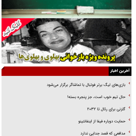
راننده مست به قانون می‌خندد
همه آقای دوربینی شده‌ایم!
قصه ناتمام سرویس مدارس
آیا مقاومت فلسطین خلع‌سلاح می‌شود؟
الگوی وحدت‌آفرین در ادراک سیاست خارجی
آخرین اخبار
گفتگوی دکتر اخوان مدیرمسئول روزنامه جوان با برنامه تلویزیونی «نبرد
بازی‌های لیگ برتر فوتبال با تماشاگر برگزار می‌شود
هرمز»
حال تیم خوب است، جز پنجره بسته!
امام حسین (ع) کشته سیرت‌های عصر جاهلی شد
گلزنی برای رئال تا ۲۰۳۲
فریاد‌ها و ناله‌های دوستان مبارزدلم را آتش می‌زد
حمایت دوباره فیفا از اینفانتینو
مدافعی که قصد جدایی ندارد