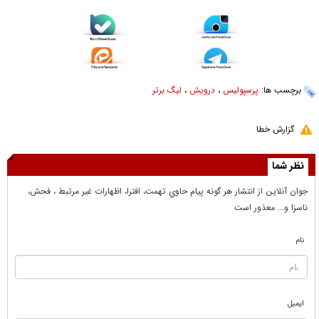
برچسب ها:
پرسپولیس
،
درویش
،
لیگ برتر
گزارش خطا
نظر شما
جوان آنلاين از انتشار هر گونه پيام حاوي تهمت، افترا، اظهارات غير مرتبط ، فحش،
ناسزا و... معذور است
نام
ایمیل