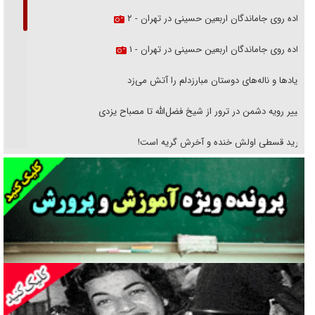
پیاده روی جاماندگان اربعین حسینی در تهران - ۲
پیاده روی جاماندگان اربعین حسینی در تهران - ۱
فریاد‌ها و ناله‌های دوستان مبارزدلم را آتش می‌زد
تغییر رویه دشمن در ترور از شیخ فضل‌الله تا مصباح یزدی
خرید قسطی اولش خنده و آخرش گریه است!
فوتبال و آن «بالا»!
راهبرد غافلگیری با نسل جدید پهپاد‌ها
جنجال پزشکان تقلبی در صنعت زیبایی
یهودی‌ها در ادبیات داستانی اروپا؛ از شکسپیر تا دیکنز
گفت‌وگو با خواهر یکی از شهدای جنگ رمضان/ خواهرم فرمانده جهادی و