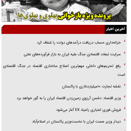
اهل خدمت بی‌منت بود
جزئیات شکنجه‌هایم فراتر از آن است که در بیان بگنجد!
گزارش «جوان» از قوانین سخت‌گیرانه ۶ قاره در برابر یورش به پاسگاه‌های
آخرین اخبار
پلیس
خزانه‌داری حساب دریافت درآمد‌های دولت را شفاف کرد
تحلیل ابعاد پیام رهبر انقلاب به حزب‌الله/ مقاومت نقشه راه آینده غرب آسیا
سرایت تبعات اقتصادی جنگ علیه ایران به بازار فرآورده‌های نفتی
گفت‌و‌گو اختصاصی با همسر فرمانده شهید حزب‌الله لبنان/ هر شبش شب
رفع تحریم‌های داخلی مهم‌ترین اصلاح ساختاری اقتصاد در جنگ اقتصادی
قدر بود
است
نقشه تجارت ۱۰میلیارددلاری با پاکستان
وزیر اقتصاد: دشمن آرزوی زمین‌زدن اقتصاد ایران را به گور خواهد برد
فروش فوری اعتباری زامیاد EX آغاز می‌شود
دیدار وزیر صمت ایران با نخست‌وزیر پاکستان در اسلام‌آباد