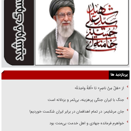
پربازدید ها
از «هَلْ مِنْ ناصِرٍ» تا «اُمَّةً واحِدَةً»
جنگ با ایران جنگی پرهزینه، بی‌ثمر و بزدلانه است
جان مرشایمر: در تمام اهدافمان در برابر ایران شکست خوردیم!
خواهرم فرمانده جهادی و اهل خدمت بی‌منت بود