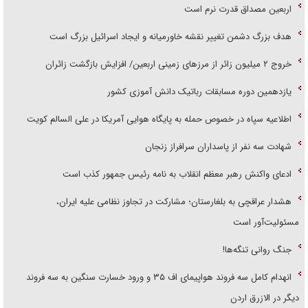
اربعین مصداق قدرت نرم است
هدف بزرگ دشمن تغییر نقشه خاورمیانه و ایجاد اسرائیل بزرگ است
‌خروج ۲ میلیون زائر از مرز‌های زمینی اربعین/ افزایش بازگشت زائران
یازدهمین دوره مسابقات رباتیک دانش آموزی کشور
اطلاعیه سپاه در خصوص حمله به پایگاه هوایی آمریکا در علی السالم کویت
شهادت سه نفر از پاسداران سرافراز زنجان
ادعای واکنش رهبر معظم انقلاب به نامه رئیس جمهور کذب است
هشدار عراقچی به بلغارستان؛ مشارکت در تجاوز نظامی علیه ایران،
مسئولیت‌آور است
جنگ روانی تنگه‌ها!
انهدام کامل سه فروند هواپیمای اف ۳۵ و ورود خسارت سنگین به سه فروند
دیگر در الازرق اردن