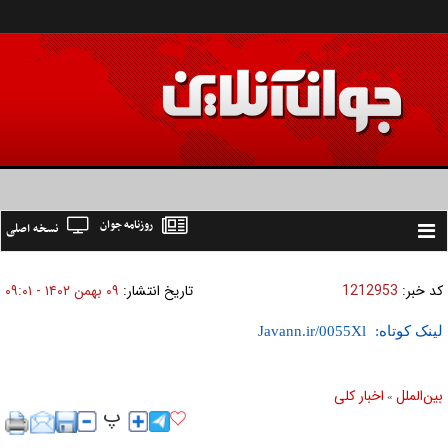
روزنامه جوان
نسخه اصلی
Toggle
navigation
کد خبر:
1212953
تاریخ انتشار:
۰۹ بهمن ۱۴۰۲ - ۰۹:۰۱
لینک کوتاه:
بين‌الملل
اخبار كلی
»