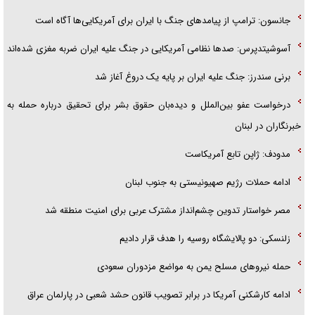
گزارش «جوان» از قوانین سخت‌گیرانه ۶ قاره در برابر یورش به پاسگاه‌های
جانسون: ترامپ از پیامد‌های جنگ با ایران برای آمریکایی‌ها آگاه است
پلیس
آسوشیتدپرس: صد‌ها نظامی آمریکایی در جنگ علیه ایران ضربه مغزی شده‌اند
تحلیل ابعاد پیام رهبر انقلاب به حزب‌الله/ مقاومت نقشه راه آینده غرب آسیا
برنی سندرز: جنگ علیه ایران بر پایه یک دروغ آغاز شد
درخواست عفو بین‌الملل و دیده‌بان حقوق بشر برای تحقیق درباره حمله به
خبرنگاران در لبنان
مدودف: ژاپن تابع آمریکاست
ادامه حملات رژیم صهیونیستی به جنوب لبنان
مصر خواستار تدوین چشم‌انداز مشترک عربی برای امنیت منطقه شد
زلنسکی: دو پالایشگاه روسیه را هدف قرار دادیم
حمله نیرو‌های مسلح یمن به مواضع مزدوران سعودی
ادامه کارشکنی آمریکا در برابر تصویب قانون حشد شعبی در پارلمان عراق