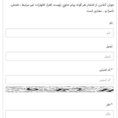
جوان آنلاين از انتشار هر گونه پيام حاوي تهمت، افترا، اظهارات غير مرتبط ، فحش،
ناسزا و... معذور است
نام
ایمیل
* کد امنیتی
* نظر