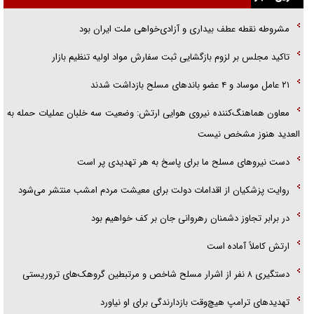
گزارش «جوان» از قوانین سخت‌گیرانه ۶ قاره در برابر یورش به پاسگاه‌های
مشروطه نقطه عطف بیداری و آزادی‌خواهی ملت ایران بود
پلیس
تاکید مجلس بر لزوم بازگشایی ثبت سفارش مواد اولیه تنظیم بازار
تحلیل ابعاد پیام رهبر انقلاب به حزب‌الله/ مقاومت نقشه راه آینده غرب آسیا
۲۱ عامل موساد و ۴ عضو باند‌های مسلح بازداشت شدند
معاون هماهنگ‌کننده نیروی هوایی ارتش: وضعیت سه خلبان عملیات حمله به
العدید هنوز مشخص نیست
دست نیرو‌های مسلح ما برای پاسخ به هر تهدیدی پر است
روایت پزشکیان از اقدامات دولت برای معیشت مردم امشب منتشر می‌شود
در برابر تجاوز دشمنان رهروانی جان بر کف خواهیم بود
ارتش کاملاً آماده است
دستگیری ۸ نفر از اشرار مسلح شاخص و مرتبطین گروهک‌های تروریستی
تهدید‌های ترامپ هیچ‌وقت بازدارندگی برای او نیاورد