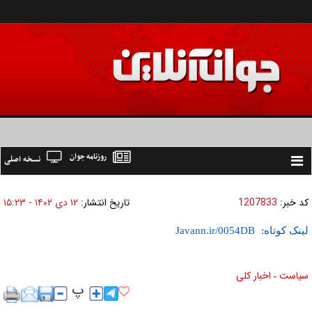
روزنامه جوان
نسخه اصلی
Toggle
navigation
کد خبر:
1207833
تاریخ انتشار:
۱۲ دی ۱۴۰۲ - ۱۵:۲۳
لینک کوتاه:
سیاست
اخبار کلی
»