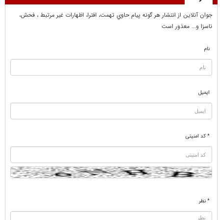
جوان آنلاين از انتشار هر گونه پيام حاوي تهمت، افترا، اظهارات غير مرتبط ، فحش،
ناسزا و... معذور است
نام
ایمیل
* کد امنیتی
* نظر