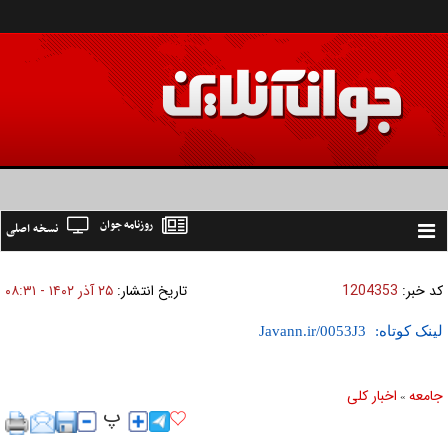
روزنامه جوان
نسخه اصلی
Toggle
navigation
کد خبر:
1204353
تاریخ انتشار:
۲۵ آذر ۱۴۰۲ - ۰۸:۳۱
لینک کوتاه:
جامعه
اخبار كلی
»