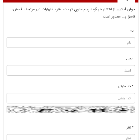
جوان آنلاين از انتشار هر گونه پيام حاوي تهمت، افترا، اظهارات غير مرتبط ، فحش،
ناسزا و... معذور است
نام
ایمیل
* کد امنیتی
* نظر