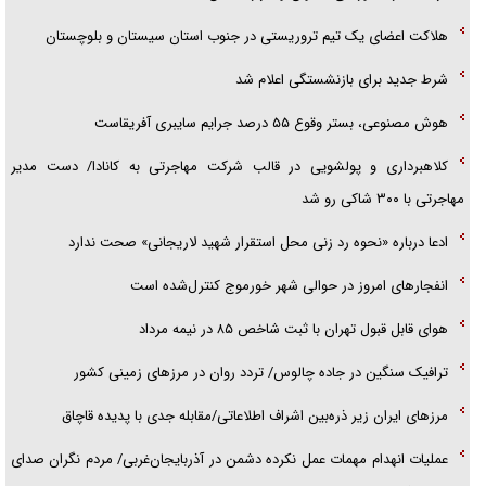
تحلیل ابعاد پیام رهبر انقلاب به حزب‌الله/ مقاومت نقشه راه آینده غرب آسیا
هلاکت اعضای یک تیم تروریستی در جنوب استان سیستان و بلوچستان
شرط جدید برای بازنشستگی اعلام شد
هوش مصنوعی، بستر وقوع ۵۵ درصد جرایم سایبری آفریقاست
کلاهبرداری و پولشویی در قالب شرکت مهاجرتی به کانادا/ دست مدیر
مهاجرتی با ۳۰۰ شاکی رو شد
ادعا درباره «نحوه رد زنی محل استقرار شهید لاریجانی» صحت ندارد
انفجار‌های امروز در حوالی شهر خورموج کنترل‌شده است
هوای قابل قبول تهران با ثبت شاخص ۸۵ در نیمه مرداد
ترافیک سنگین در جاده چالوس/ تردد روان در مرز‌های زمینی کشور
مرز‌های ایران زیر ذره‌بین اشراف اطلاعاتی/مقابله جدی با پدیده قاچاق
عملیات انهدام مهمات عمل نکرده دشمن در آذربایجان‌غربی/ مردم نگران صدای