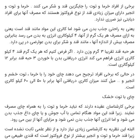
برخی از افراد خرما و توت را جایگزین قند و شکر می کنند . خرما و توت و
انجیر دارای میزان زیادی قند از نوع فروکتوز هستند که مصرف آنها برای افراد
دیابتی نیز ضرری ندارد.
یعنی به راحتی جذب بدن می شود اما کالری این مواد مانند قند است یعنی
به ازای مصرف هر یک گرم از آنها، ۴ کیلوکالری انرژی به بدن می رسد بنابراین
مصرف بیش از اندازه آنها ، مانند قند و شکر برای بدن عوارضی در پی دارد.
هر حبه قند تقریبا ۳ گرم وزن دارد . اگر فرض کنیم که هر یک گرم قند ۴ کیلو
کالری انرژی فراهم می کند انرژی دریافتی بدن با خوردن ۳ حبه قند برابر ۱۲
کیلوگالری است.
در حالی که برخی افراد ترجیح می دهند چای خود را با خرما ، توت خشم و
انجیر و … میل کنند میزان کالری دریافتی آنها برابر با ۵۰ الی ۶۰ کیلو کالری
است.
چای با توت خشک
برخی کارشناسان عقیده دارند که نباید خرما و توت را به همراه چای مصرف
نمایند .زیرا قند این مواد هنگام تماس با آب جوش و یا چای داغ جذب بدن
می شود و اما انرژی آنها جذب بدن نمی شود و مزایای آنها از بین می رود.
البته این نظریه به کارشناسی زیادی نیاز دارد و از نظر علمی ثابت نشده است
زیرا قند خرما و توت و انجیر بیشتر از نوع فروکتوز است که قندی طبیعی می