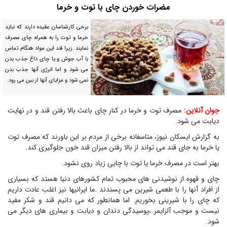
مضرات خوردن چای با توت و خرما
برخی کارشناسان عقیده دارند که نباید
خرما و توت را به همراه چای مصرف
نمایند .زیرا قند این مواد هنگام تماس
با آب جوش و یا چای داغ جذب بدن
می شود و اما انرژی آنها جذب بدن
نمی شود و مزایای آنها از بین می رود.
جوان آنلاین:
مصرف توت و خرما در کنار چای باعث بالا رفتن قند و در نهایت
دیابت می شود.
به گزارش ایسکان نیوز، متاسفانه برخی از مردم بر این باورند که مصرف توت
یا خرما به جای قند می تواند از بالا رفتن میزان قند خون جلوگیری کند.
بهتر است در مصرف خرما یا توت با چایی زیاد روی نشود.
چای و قهوه از نوشیدنی های محبوب تمام کشورهای دنیا هستد که بسیاری
از افراد آنها را با طعمی شیرین می پسندند .ما ایرانیها نیز اغلب عادت داریم
که چای را با شیرینی بخوریم. اما همانطور که می دانیم قند و شکر مفید
نیست و موجب آلزایمر ،پوسیدگی دندان و دیابت و بیماری های دیگر می
شود.