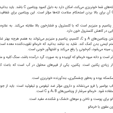
اگر در فصل سرما لثه‌های شما خونریزی می‌کند، امکان دارد
و جذب ویتامین C آن برای بالا بردن استحکام سلامت لثه‌ها مؤثر است. این ویتامین برای شف
 پتاسیم و منیزیم است که با کلسترول و فشارخون بالا مقابله می‌کند. به علاوه
ایی در کاھش کلسترول خون دارد.
میوه خرمالو با داشتن ویتامین‌های A و C، کلسیم، پتاسیم و منیزیم می‌تواند به ھضم ھرچه
م ایمنی بدن کمک کند. شاید بد نباشد بدانید که خرمالو تقویت‌کننده معده است
 سینه می‌شود، کم‌خونی را رفع می‌کند و اشتھاآور خوبی است.
ر است و دانه میوه خرمالو که کوبیده و به صورت گرد درآمده باشد، سنگ کلیه و مثان
ار زیادی پکتین است. پکتین، یکی از فیبرهای محلول در آب است که باعث
 سکسکه بوده و به‌طور چشمگیری، بندآورنده خونریزی است.
هاب بواسیر را فرو می‌نشاند و داروی مؤثر ضد تیفوس و تیفوئید است. باید از جو
 شود. خرمالو سرشار از ویتامین‌های A، B و C است.
 مقوی با خرمالو