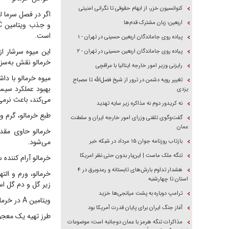
کنوانسیون خزر، از ابهام حقوقی تا نگرانی امنیتی
اربعین؛ زبان مشترک قدم‌ها
است.
پیاده روی جاماندگان اربعین حسینی در تهران - ۱
این میوه سرشار از
پیاده روی جاماندگان اربعین حسینی در تهران - ۲
خرمالو نقش به‌سز
رایزنی وزیر امور خارجه ایتالیا با عراقچی
تغییر رویه دشمن در ترور از شیخ فضل‌الله تا مصباح
بھبود عملکرد سیست
یزدی
می‌کند، باعث نرمی
نه کریدور دوم نه مذاکره زیر سایه تهدید
طبع خرمالو، گرم وت
گفت‌وگوی تلفنی وزرای امور خارجه ایران و سلطنت
عمان
خرمالو حاوی مقد
می‌شود.
بازتاب روزنامه جوان ۱۵ مرداد در شبکه خبر
تنگه ملک ماست | این‌بار بدون حتی نظر امریکا
خرمالو آرام کننده
هشدار تداوم بارش‌های تابستانه و رعدوبرق در ۴
خرمالو، ورم و الت
استان تا چهارشنبه
زیر گل و دم گل استفاده
ترامپ دوباره به پشت میانجی‌ها خزید
ویتامین A در خرمالو برای پوست و ناخن و موهای خشک و شکننده، مفید است.
آغاز جنگ ایران برای پایان قدرت آمریکا بود
طرز تهیه یک معجون
مذاکرات تنگه هرمز با عمان دوجانبه است؛ موضوعات