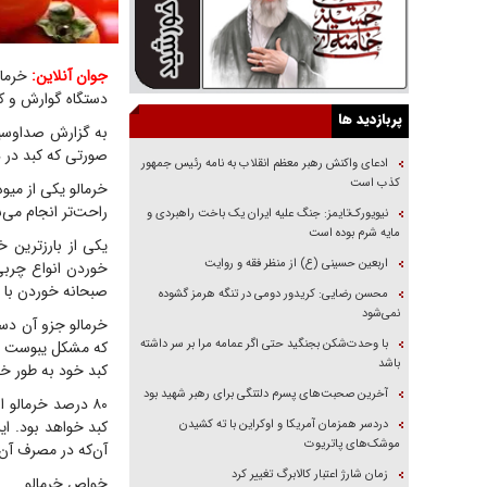
جوان آنلاین:
خرمال
دستگاه گوارش و کب
پربازدید ها
به گزارش صداوسیم
صورتی که کبد در د
ادعای واکنش رهبر معظم انقلاب به نامه رئیس جمهور
کذب است
خرمالو یکی از میوه
راحت‌تر انجام می‌
نیویورک‌تایمز: جنگ علیه ایران یک باخت راهبردی و
مایه شرم بوده است
یکی از بارزترین 
اربعین حسینی (ع) از منظر فقه و روایت
خوردن انواع چربی
صبحانه خوردن با ع
محسن رضایی: کریدور دومی در تنگه هرمز گشوده
نمی‌شود
خرمالو جزو آن دست
با وحدت‌شکن بجنگید حتی اگر عمامه مرا بر سر داشته
که مشکل یبوست و ک
باشد
کبد خود به طور خو
آخرین صحبت‌های پسرم دلتنگی برای رهبر شهید بود
۸۰ درصد خرمالو
دردسر همزمان آمریکا و اوکراین با ته کشیدن
موشک‌های پاتریوت
آن‌که در مصرف آن ز
زمان شارژ اعتبار کالابرگ تغییر کرد
خواص خرمالو