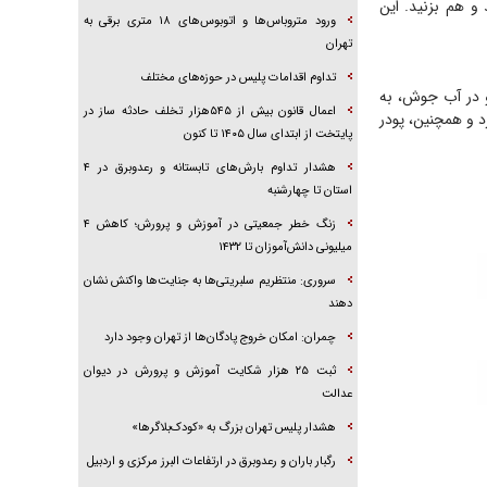
 هم بزنید. این
ورود متروباس‌ها و اتوبوس‌های ۱۸ متری برقی به
تهران
تداوم اقدامات پلیس در حوزه‌های مختلف
و در آب جوش، به
اعمال قانون بیش از ۵۴۵هزار تخلف حادثه ساز در
 و همچنین، پودر
پایتخت از ابتدای سال ۱۴۰۵ تا کنون
هشدار تداوم بارش‌های تابستانه و رعدوبرق در ۴
استان تا چهارشنبه
زنگ خطر جمعیتی در آموزش و پرورش؛ کاهش ۴
میلیونی دانش‌آموزان تا ۱۴۳۲
سروری: منتظریم سلبریتی‌ها به جنایت‌ها واکنش نشان
دهند
چمران: امکان خروج پادگان‌ها از تهران وجود دارد
ثبت ۲۵ هزار شکایت آموزش و پرورش در دیوان
عدالت
هشدار پلیس تهران بزرگ به «کودک‌بلاگرها»
رگبار باران و رعدوبرق در ارتفاعات البرز مرکزی و اردبیل