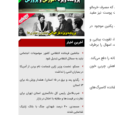
جراحی‌های زیبایی با مدرک فوق‌دیپلم! + گفت‌وگو
 به دلیل کمبود ویتامین C باشد. باید بدانید که مصرف خرمالو
با متهم
افیت پوست نیز مفید
گفت‌وگو با همسر یکی از شهدای جنگ رمضان/
پیکر بی‌سر شهید را از انگشت‌های پا شناسایی کردیم
، پکتین موجود در
نسلی که آنلاین الگو می‌گیرد
گفت‌وگو با آیت‌الله جاودان/ جفای مخالفان مکانت
 بھتر غذا، تقویت بینایی و
معنوی رهبر شهید را ارتقا می‌داد
آخرین اخبار
، اسھال را برطرف
راننده مست به قانون می‌خندد
جانشین فرمانده انتظامی کشور: موضوعات اجتماعی
ه را دفع می‌کند.
همه آقای دوربینی شده‌ایم!
نباید به مسائل انتظامی تبدیل شود
 کاهش چربی خون
قصه ناتمام سرویس مدارس
مسکو: نخست وزیر ژاپن شجاعت نام بردن از آمریکا
در بمباران اتمی را نداشت
آیا مقاومت فلسطین خلع‌سلاح می‌شود؟
رگبارو رعد و برق در ۱۵ استان/ هشدار وزش باد برای
۱۳ استان‌
شانده کاسبرگ‌های
ضرب‌الاجل رئیس کل دادگستری استان تهران برای
نظارت بر قیمت‌ها و مقابله با اخلال در بازار
مسجدی: ۴۰ درصد شهدای جنگ با بانک ژنتیک
شناسایی شدند