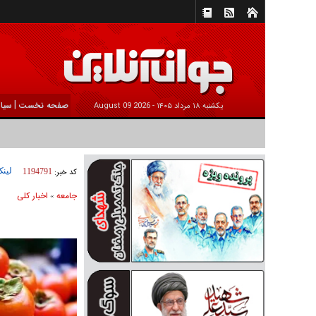
|
صفحه نخست
سیا
يکشنبه ۱۸ مرداد ۱۴۰۵ -
2026 August 09
لینک
کد خبر:
1194791
جامعه
اخبار كلی
»