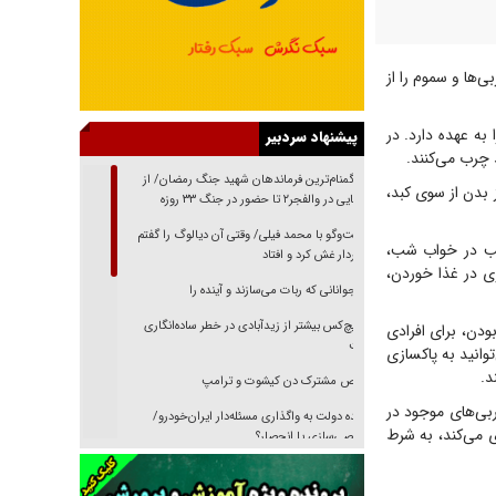
‌ها و سموم را از
ه عهده دارد. در
پیشنهاد سردبیر
 چرب می‌کنند.
از گمنام‌ترین فرماندهان شهید جنگ رمضان/ از
ز بدن از سوی کبد،
شناسایی در والفجر۲ تا حضور در جنگ ۳۳ روزه
گفت‌وگو با محمد فیلی/ وقتی آن دیالوگ را گفتم
اسب در خواب شب،
فیلمبردار غش کرد و افتاد
ی در غذا خوردن،
نوجوانانی که ربات می‌سازند و آینده را
هیچ‌کس بیشتر از زیدآبادی در خطر ساده‌انگاری
ودن، برای افرادی
نیست
وانید به پاکسازی
د.
رقص مشترک دن کیشوت و ترامپ
ربی‌های موجود در
دنده دولت به واگذاری مسئله‌دار ایران‌خودرو/
اول جلوگیری می‌کند، به شرط
خصوصی‌سازی یا انحصار؟
غریزه‌ی بقا و آقای باقی و رفقا