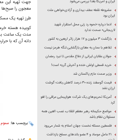
جهت تهیه این مع
ایران و آمریکا بعداً بررسی می‌شود
معجون را صبح‌ها ز
مشروطه نقطه عطف بیداری و آزادی‌خواهی ملت
ایران بود
طرز تهیه یک مسک
ادعا درباره «نحوه رد زنی محل استقرار شهید
کوبیده هسته خرما
لاریجانی» صحت ندارد
مدت یک ساعت بجوش
بازگشت ۳ میلیون و ۱۷ هزار زائر اربعین به کشور
دانه آن که با حرار
تفاهم با عمان به معنای بازگشایی تنگه هرمز نیست
جولان عقابان ایرانی از دفاع مقدس تا نبرد رمضان
خرید قسطی اولش خنده و آخرش گریه است!
وزیر صمت عازم پاکستان شد
قیمت گوسفند زنده ۳۰ درصد کاهش یافت؛ گوشت
ارزان نشد
آمریکا تحریم‌های یک شرکت هواپیمایی عراقی را لغو
کرد
مواضع حکیمانه رهبر معظم انقلاب، نصب العین همه
مسئولان نظام باشد
برچسب ها:
سموم 
فلسطین مسئله نخست جهان اسلام به شمار می‌رود
۲۱ عامل موساد و ۴ عضو باند‌های مسلح بازداشت