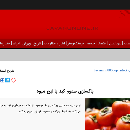
|
|
|
|
|
|
|
|
|
ست
بين‌الملل
اقتصاد
جامعه
فرهنگ‌و‌هنر
ایثار و مقاومت
تاریخ
ورزش
ايران
چندرسان
 کوتاه:
تاریخ انتشا
پاکسازی سموم کبد با این میوه
این میوه به دلیل ویتامین A موجود از ابتلا به بیما
می‌کند، به شرط آن‌که در مصرف آن زیاده‌روی نکنید.