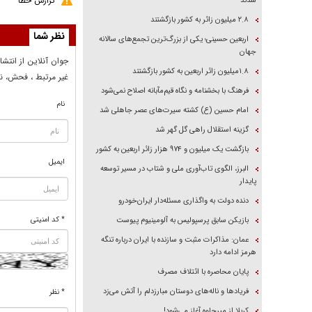
گزارش خطا
شدند
۲.۸ میلیون زائر به کشور بازگشتند
نظر شما
اربعین حسینی؛ یکی از بزرگ‌ترین تجمع‌های سالانه
جهان
جوان آنلاين از انتشا
۱.۸میلیون زائر اربعین به کشور بازگشتند
غير مرتبط ، فحش، نا
فرهنگ با بخشنامه و نگاه قیم‌مآبانه اصلاح نمی‌شود
نام
امام حسین (ع) کشته سیرت‌های عصر جاهلی شد
گزینه استقلال راهی گل گهر شد
بازگشت یک میلیون و ۹۷۴ هزار زائر اربعین به کشور
ایمیل
البرز، الگوی تاب‌آوری ملی و شتاب در مسیر توسعه
پایدار
دنده دولت به واگذاری مسئله‌دار ایران‌خودرو
* کد امنیتی
بازیکن سابق پرسپولیس به آلومینیوم پیوست
عمان: مذاکرات مثبت و سازنده با ایران درباره تنگه
هرمز ادامه دارد
پایان محاصره با ائتلاف مصرف
فریاد‌ها و ناله‌های دوستان مبارزدلم را آتش می‌زد
* نظر
کربلا از میرجاوه آغاز می‌شود!