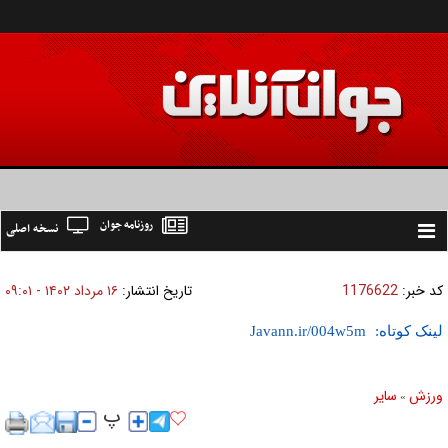
روزنامه جوان
نسخه اصلی
Toggle
navigation
کد خبر:
1176622
تاریخ انتشار:
۱۶ مرداد ۱۴۰۲ - ۰۹:۰۱
لینک کوتاه:
ورزش
ساير
»