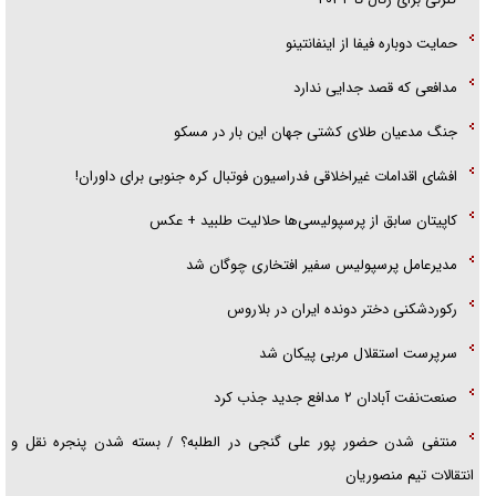
گزارش «جوان» از قوانین سخت‌گیرانه ۶ قاره در برابر یورش به پاسگاه‌های
حمایت دوباره فیفا از اینفانتینو
پلیس
مدافعی که قصد جدایی ندارد
جنگ مدعیان طلای کشتی جهان این بار در مسکو
افشای اقدامات غیراخلاقی فدراسیون فوتبال کره جنوبی برای داوران!
کاپیتان سابق از پرسپولیسی‌ها حلالیت طلبید + عکس
مدیرعامل پرسپولیس سفیر افتخاری چوگان شد
رکوردشکنی دختر دونده ایران در بلاروس
سرپرست استقلال مربی پیکان شد
صنعت‌نفت آبادان ۲ مدافع جدید جذب کرد
منتفی شدن حضور پور علی گنجی در الطلبه؟ / بسته شدن پنجره نقل و
انتقالات تیم منصوریان