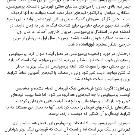
سرمربی اسبق پرسپولیس در مورد مدعیان قهرمانی در این فصل گفت: همان
چهار تیم بالای جدول را می‌توان مدعیان سنتی قهرمانی دانست. پرسپولیس،
استقلال، سپاهان و تراکتور؛ تیم‌های دیگر بعید است بتوانند به آنها نزدیک
شوند. حتی گل‌گهر سیرجان که یک مربی یونانی آورده نمی‌تواند با این تیم‌ها
رقابت کند چون مربیان خارجی برای شناخت لیگ ما نیاز به زمان دارند. در
گذشته هم در استقلال و پرسپولیس مربیان خارجی آمدند اما سال اول
نتوانستند عملکرد خوبی داشته باشند. پس در سال اول نمی‌توان از مربی
خارجی انتظار عملکرد فوق‌العاده داشت.
درخشان در مورد وضعیت پرسپولیس در فصل آینده عنوان کرد:‌ پرسپولیس
وضعیتش خوب است تنها مشکل این تیم نداشتن مهاجم نوک است که باید
در این بخش خود را تقویت کند. البته پرسپولیس در لیگ برتر به خاطر
نداشتن مهاجم اذیت نمی‌شود ولی در مصاف با تیم‌های آسیایی قطعاً شرایط
برای پرسپولیس سخت خواهد شد.
وی افزود: اگرچه هنوز قرعه‌کشی لیگ قهرمانان انجام نشده و مشخص
نیست پرسپولیس با چه تیم‌هایی هم‌گروه می‌شود اما شما ببینید تیم‌های
عربی چه بازیکنان و مهاجمانی و با چه با کیفیت‌‌هایی خریداری کرده‌اند.
ستاره‌های بزرگ جهان فوتبال را جذب کرده‌اند. آنها به دنبال این هستند که به
شرایط ایده‌آل و آن شکلی که دوست دارند، برسند.
سرمربی اسبق پرسپولیس ادامه داد: پرسپولیس این فصل هم شانس اول
قهرمانی در لیگ برتر است اما واقعیت آن است که قهرمانی لیگ برتر هواداران