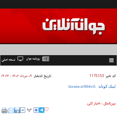
روزنامه جوان
نسخه اصلی
Toggle
navigation
کد خبر:
1175153
تاریخ انتشار:
۰۹ مرداد ۱۴۰۲ - ۱۹:۲۶
لینک کوتاه:
بين‌الملل
اخبار كلی
»