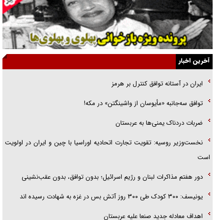
جنجال پزشکان تقلبی در صنعت زیبایی
یهودی‌ها در ادبیات داستانی اروپا؛ از شکسپیر تا دیکنز
گفت‌وگو با خواهر یکی از شهدای جنگ رمضان/ خواهرم فرمانده جهادی و
آخرین اخبار
اهل خدمت بی‌منت بود
ایران در آستانه توافق کنترل بر هرمز
جزئیات شکنجه‌هایم فراتر از آن است که در بیان بگنجد!
توافق سه‌جانبه «مأیوسان از واشینگتن» در مکه!
گزارش «جوان» از قوانین سخت‌گیرانه ۶ قاره در برابر یورش به پاسگاه‌های
ضربات دردناک یمنی‌ها به عربستان
پلیس
نخست‌وزیر روسیه:‌ تقویت تجارت اتحادیه اوراسیا با چین و ایران در اولویت
است
دور هفتم مذاکرات لبنان و رژیم اسرائیل؛ بدون توافق، بدون عقب‌نشینی
یونیسف: ۳۰۰ کودک طی ۳۰۰ روز آتش بس در غزه به شهادت رسیده اند
اهداف معادله جدید صنعا علیه عربستان