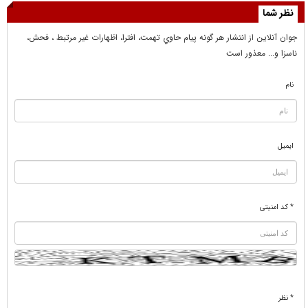
نظر شما
جوان آنلاين از انتشار هر گونه پيام حاوي تهمت، افترا، اظهارات غير مرتبط ، فحش،
ناسزا و... معذور است
نام
ایمیل
* کد امنیتی
* نظر