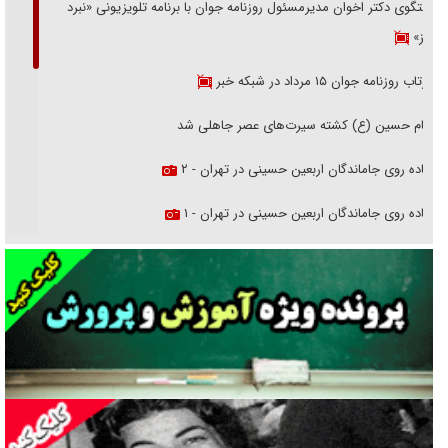
گفتگوی دکتر اخوان مدیرمسئول روزنامه جوان با برنامه تلویزیونی «نبرد
هرمز»
بازتاب روزنامه جوان ۱۵ مرداد در شبکه خبر
امام حسین (ع) کشته سیرت‌های عصر جاهلی شد
پیاده روی جاماندگان اربعین حسینی در تهران - ۲
پیاده روی جاماندگان اربعین حسینی در تهران - ۱
فریاد‌ها و ناله‌های دوستان مبارزدلم را آتش می‌زد
تغییر رویه دشمن در ترور از شیخ فضل‌الله تا مصباح یزدی
خرید قسطی اولش خنده و آخرش گریه است!
فوتبال و آن «بالا»!
راهبرد غافلگیری با نسل جدید پهپاد‌ها