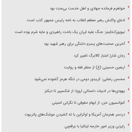
خواهرم فرمانده جهادی و اهل خدمت بی‌منت بود
ادعای واکنش رهبر معظم انقلاب به نامه رئیس جمهور کذب است
نیویورک‌تایمز: جنگ علیه ایران یک باخت راهبردی و مایه شرم بوده است
آخرین صحبت‌های پسرم دلتنگی برای رهبر شهید بود
زمان شارژ اعتبار کالابرگ تغییر کرد
اربعین حسینی (ع) از منظر فقه و روایت
محسن رضایی: کریدور دومی در تنگه هرمز گشوده نمی‌شود
یهودی‌ها در ادبیات داستانی اروپا؛ از شکسپیر تا دیکنز
کنوانسیون خزر، از ابهام حقوقی تا نگرانی امنیتی
دردسر همزمان آمریکا و اوکراین با ته کشیدن موشک‌های پاتریوت
رایزنی وزیر امور خارجه ایتالیا با عراقچی