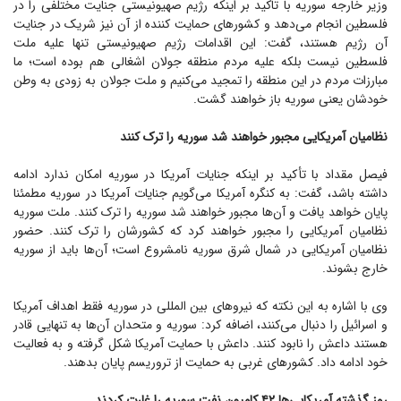
وزیر خارجه سوریه با تاکید بر اینکه رژیم صهیونیستی جنایت مختلفی را در
فلسطین انجام می‌دهد و کشور‌های حمایت کننده از آن نیز شریک در جنایت
آن رژیم هستند، گفت: این اقدامات رژیم صهیونیستی تنها علیه ملت
فلسطین نیست بلکه علیه مردم منطقه جولان اشغالی هم بوده است؛ ما
مبارزات مردم در این منطقه را تمجید می‌کنیم و ملت جولان به زودی به وطن
خودشان یعنی سوریه باز خواهند گشت.
نظامیان آمریکایی مجبور خواهند شد سوریه را ترک کنند
فیصل مقداد با تأکید بر اینکه جنایات آمریکا در سوریه امکان ندارد ادامه
داشته باشد، گفت: به کنگره آمریکا می‌گویم جنایات آمریکا در سوریه مطمئنا
پایان خواهد یافت و آن‌ها مجبور خواهند شد سوریه را ترک کنند. ملت سوریه
نظامیان آمریکایی را مجبور خواهند کرد که کشورشان را ترک کنند. حضور
نظامیان آمریکایی در شمال شرق سوریه نامشروع است؛ آن‌ها باید از سوریه
خارج بشوند.
وی با اشاره به این نکته که نیرو‌های بین المللی در سوریه فقط اهداف آمریکا
و اسرائیل را دنبال می‌کنند، اضافه کرد: سوریه و متحدان آن‌ها به تنهایی قادر
هستند داعش را نابود کنند. داعش با حمایت آمریکا شکل گرفته و به فعالیت
خود ادامه داد. کشور‌های غربی به حمایت از تروریسم پایان بدهند.
روز گذشته آمریکایی‌ها ۴۲ کامیون نفت سوریه را غارت کردند