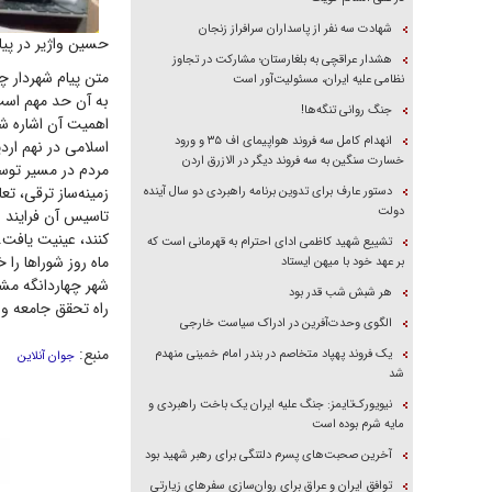
شهادت سه نفر از پاسداران سرافراز زنجان
حسین واژیر در پیا
هشدار عراقچی به بلغارستان؛ مشارکت در تجاوز
متن پیام شهردار چ
نظامی علیه ایران، مسئولیت‌آور است
به آن حد مهم است 
جنگ روانی تنگه‌ها!
اهمیت آن اشاره ش
انهدام کامل سه فروند هواپیمای اف ۳۵ و ورود
اسلامی در نهم ار
خسارت سنگین به سه فروند دیگر در الازرق اردن
مردم در مسیر تو
زمینه‌ساز ترقی، ت
دستور عارف برای تدوین برنامه راهبردی دو سال آینده
دولت
تاسیس آن فرایند و
کنند، عی
تشییع شهید کاظمی ادای احترام به قهرمانی است که
ماه روز شورا‌ها ر
بر عهد خود با میهن ایستاد
شهر چهاردانگه مش
هر شبش شب قدر بود
راه تحقق جامعه و 
الگوی وحدت‌آفرین در ادراک سیاست خارجی
منبع:
یک فروند پهپاد متخاصم در بندر امام خمینی منهدم
جوان آنلاین
شد
نیویورک‌تایمز: جنگ علیه ایران یک باخت راهبردی و
مایه شرم بوده است
آخرین صحبت‌های پسرم دلتنگی برای رهبر شهید بود
توافق ایران و عراق برای روان‌سازی سفر‌های زیارتی