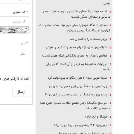
یزدی
ادامه حیات بنگاه‌های اقتصادی بدون حمایت جدی
* کد امنیتی
مالیاتی و بیمه‌ای ممکن نیست
مذاکرات تنگه هرمز با عمان دوجانبه است؛ موضوعات
ایران و آمریکا بعداً بررسی می‌شود
وزیر صمت عازم پاکستان شد
* نظر
کنوانسیون خزر، از ابهام حقوقی تا نگرانی امنیتی
تفاهم با عمان به معنای بازگشایی تنگه هرمز نیست
جزئیات شکنجه‌هایم فراتر از آن است که در بیان
بگنجد!
تعداد کارکتر های م
صرفه‌جویی مردم ۲ هزار مگاوات برق تولید کرد
پیاده روی جاماندگان اربعین حسینی در تهران - ۱
پیاده روی جاماندگان اربعین حسینی در تهران - ۲
مواضع حکیمانه رهبر معظم انقلاب، نصب العین همه
مسئولان نظام باشد
فوتبال و آن «بالا»!
زمین‌لرزه ۳.۴ ریشتری حوالی لالی را لرزاند
راهبرد غافلگیری با نسل جدید پهپاد‌ها