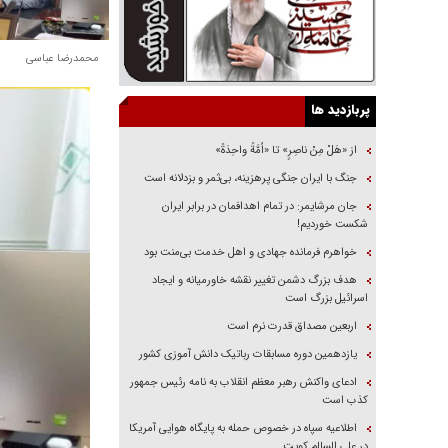
محمدرضا عباسی
پربازدید ها
از «هَلْ مِنْ ناصِرٍ» تا «اُمَّةً واحِدَةً»
جنگ با ایران جنگی پرهزینه، بی‌ثمر و بزدلانه است
جان مرشایمر: در تمام اهدافمان در برابر ایران
شکست خوردیم!
خواهرم فرمانده جهادی و اهل خدمت بی‌منت بود
هدف بزرگ دشمن تغییر نقشه خاورمیانه و ایجاد
اسرائیل بزرگ است
اربعین مصداق قدرت نرم است
یازدهمین دوره مسابقات رباتیک دانش آموزی کشور
ادعای واکنش رهبر معظم انقلاب به نامه رئیس جمهور
کذب است
اطلاعیه سپاه در خصوص حمله به پایگاه هوایی آمریکا
در علی السالم کویت