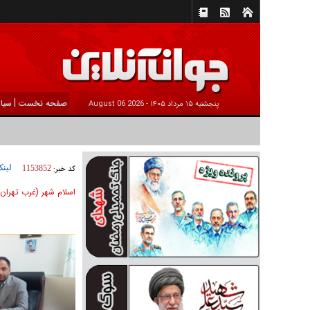
|
صفحه نخست
سیا
پنجشنبه ۱۵ مرداد ۱۴۰۵ -
2026 August 06
لینک
کد خبر:
1153852
اسلام شهر (غرب تهران)