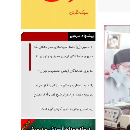
پیشنهاد سردبیر
امام حسین (ع) کشته سیرت‌های عصر جاهلی شد
پیاده روی جاماندگان اربعین حسینی در تهران - ۲
پیاده روی جاماندگان اربعین حسینی در تهران - ۱
فریاد‌ها و ناله‌های دوستان مبارزدلم را آتش می‌زد
تغییر رویه دشمن در ترور از شیخ فضل‌الله تا مصباح
یزدی
خرید قسطی اولش خنده و آخرش گریه است!
فوتبال و آن «بالا»!
راهبرد غافلگیری با نسل جدید پهپاد‌ها