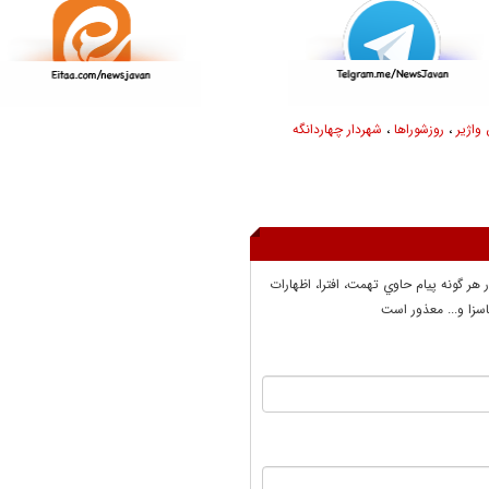
واژیر
،
روزشوراها
،
شهردار چهاردانگه
ر هر گونه پيام حاوي تهمت، افترا، اظهارات
سزا و... معذور است