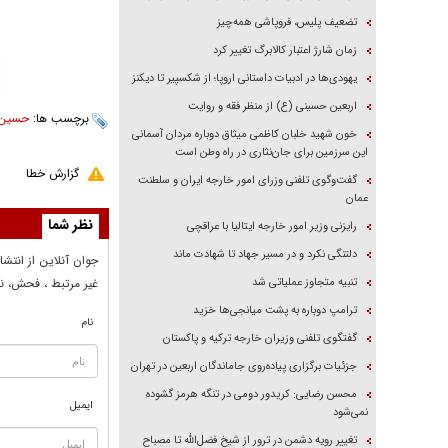
تضعیف پلیس، فروپاشی همه‌چیز
زمان شارژ اعتبار کالابرگ تغییر کرد
یهودی‌ها در ادبیات داستانی اروپا؛ از شکسپیر تا دیکنز
اربعین حسینی (ع) از منظر فقه و روایت
برچسب ها:
حسین 
خون شهید خلبان کاظمی میثاق دوباره مردان آسمانی
این سرزمین برای جان‌نثاری در راه وطن است
گزارش خطا
گفت‌وگوی تلفنی وزرای امور خارجه ایران و سلطنت
عمان
نظر شما
رایزنی وزیر امور خارجه ایتالیا با عراقچی
دلتنگی نکرد و در مسیر جهاد تا شهادت ماند
جوان آنلاين از انتشا
غير مرتبط ، فحش، نا
تنبیه متجاوز عملیاتی شد
ترامپ دوباره به پشت میانجی‌ها خزید
نام
گفتگوی تلفنی وزیران خارجه ترکیه و پاکستان
جزئیات برگزاری پیاده‌روی جاماندگان اربعین در تهران
محسن رضایی: کریدور دومی در تنگه هرمز گشوده
ایمیل
نمی‌شود
تغییر رویه دشمن در ترور از شیخ فضل‌الله تا مصباح