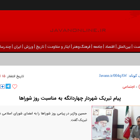
|
|
|
|
|
|
|
|
|
ست
بين‌الملل
اقتصاد
جامعه
فرهنگ‌و‌هنر
ایثار و مقاومت
تاریخ
ورزش
ايران
چندرسان
۱۵ ارديبهشت ۱۴۰۲ - ۱۰:۲۲
 کوتاه:
تاریخ انتشار:
اجتماعی
»
پیام تبریک شهردار چهاردانگه به‌ مناسبت روز شوراها
حسین واژیر در پیامی روز شوراها را به اعضای شورای اسلامی ش
تبریک گفت.