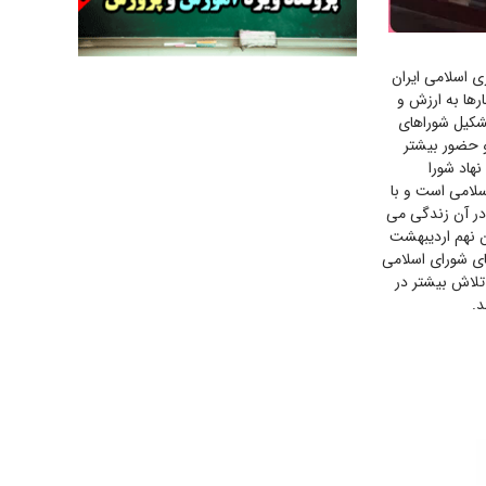
جنجال پزشکان تقلبی در صنعت زیبایی
یهودی‌ها در ادبیات داستانی اروپا؛ از شکسپیر تا
ی اسلامی ایران
دیکنز
رها به ارزش و
گفت‌وگو با خواهر یکی از شهدای جنگ رمضان/
شکیل شوراهای
خواهرم فرمانده جهادی و اهل خدمت بی‌منت بود
 حضور بیشتر
اد شورا
جزئیات شکنجه‌هایم فراتر از آن است که در بیان
سلامی است و با
بگنجد!
در آن زندگی می
گزارش «جوان» از قوانین سخت‌گیرانه ۶ قاره در
دیبهشت
برابر یورش به پاسگاه‌های پلیس
ضای شورای اسلامی
تحلیل ابعاد پیام رهبر انقلاب به حزب‌الله/ مقاومت
تلاش بیشتر در
نقشه راه آینده غرب آسیا
د.
گفت‌و‌گو اختصاصی با همسر فرمانده شهید حزب‌الله
لبنان/ هر شبش شب قدر بود