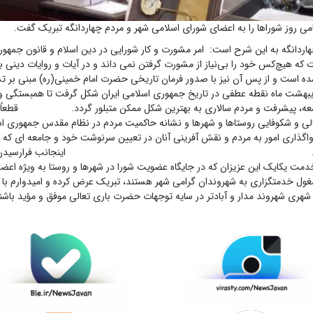
می روز شوراها را به اعضای شورای اسلامی شهر و مردم چهاردانگه تبریک گفت.
هاردانگه به این شرح است: امر مشورت و کار شورایی در دین اسلام و قانون جمهور
که هیچ‌کس خود را بی‌نیاز از مشورت گرفتن نمی داند و در آیات و روایات دینی با
ده است و از پس آن نیز با صدور فرمان تاریخی حضرت امام خمینی(ره) مبنی بر ت
دیبهشت ماه نقطه عطفی در تاریخ جمهوری اسلامی ایران شکل گرفت تا همبستگی و
سعه، پیشرفت و مردم سالاری به بهترین شکل ممکن متبلور گردد. قطعاً نه
عالی و شکوفایی روستاها و شهرها و نشانه حاکمیت مردم در نظام مقدس جمهوری ا
اگذاری امور به مردم و نقش آفرینی آنان در تعیین سرنوشت خود و جامعه ای که 
نیت یافت. اینجانب فرارسیدن نهم ار
ا خدمت یکایک این عزیزان که در جایگاه عضویت شورا در شهر‌ها و روستا به ویژه اع
غول خدمتگزاری به شهروندان گرامی شهر هستند، تبریک عرض کرده و امیدوارم با 
شهری شهروند مدار و آبادتر در سایه توجهات حضرت باری تعالی موفق و مؤید باشن